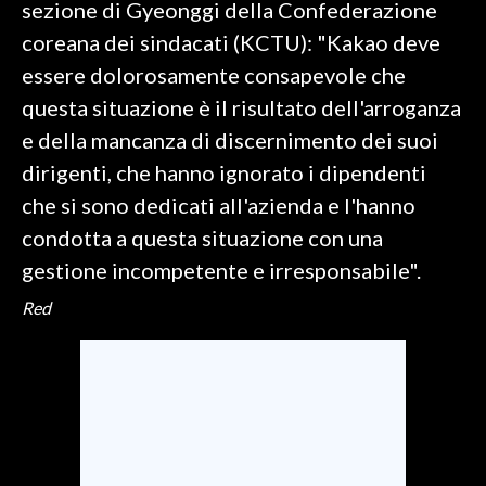
sezione di Gyeonggi della Confederazione
coreana dei sindacati (KCTU): "Kakao deve
INFO AZIENDE
essere dolorosamente consapevole che
ABBONATI
questa situazione è il risultato dell'arroganza
ANNUNCI
e della mancanza di discernimento dei suoi
NECROLOGI
dirigenti, che hanno ignorato i dipendenti
PUBBLICITÀ
che si sono dedicati all'azienda e l'hanno
SPIAGGE
condotta a questa situazione con una
STORE
gestione incompetente e irresponsabile".
Red