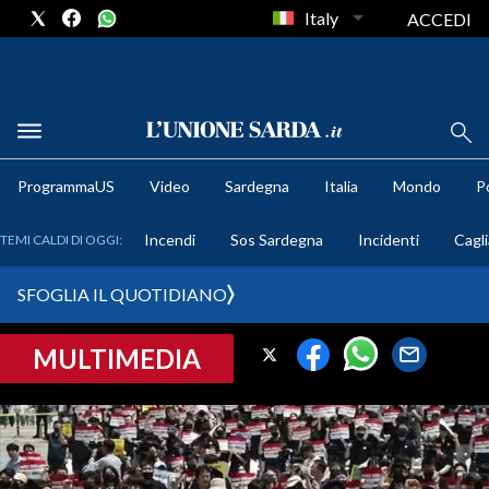
Italy
ACCEDI
METEO
ProgrammaUS
Video
Sardegna
Italia
Mondo
Po
COMUNI AL VOTO
Incendi
Sos Sardegna
Incidenti
Cagli
TEMI CALDI DI OGGI:
VIDEO
SFOGLIA IL QUOTIDIANO
FOTO
MULTIMEDIA
CRONACA SARDEGNA
CAGLIARI
PROVINCIA DI CAGLIARI
SULCIS IGLESIENTE