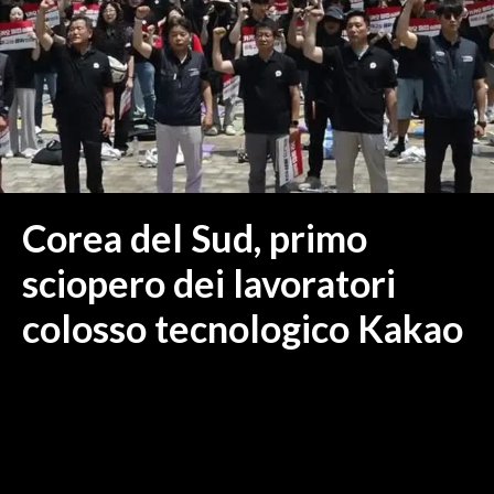
MEDIO CAMPIDANO
ORISTANO E PROVINCIA
SASSARI E PROVINCIA
GALLURA
NUORO E PROVINCIA
OGLIASTRA
AGENDA
Corea del Sud, primo
CRONACA
sciopero dei lavoratori
ITALIA
colosso tecnologico Kakao
MONDO
POLITICA
ECONOMIA
SERVIZI ALLE IMPRESE