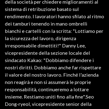
della società per chiedere miglioramenti al
sistema di retribuzione basato sul
SPETTACOLI
rendimento. I lavoratori hanno sfilato al ritmo
GOSSIP
dei tamburi tenendo in mano ombrelli
bianchi e cartelli con la scritta: "Lottiamo per
SALUTE
la sicurezza del lavoro, dirigenza
irresponsabile dimettiti!" Danny Lee,
SARDEGNA TURISMO
vicepresidente della sezione locale del
SARDI NEL MONDO
sindacato Kakao: "Dobbiamo difendere i
NOTIZIE
nostri diritti. Dobbiamo anche far rispettare
EVENTI
il valore del nostro lavoro. Finché l'azienda
non reagirà e non si assumerà le proprie
#CARAUNIONE
responsabilità, continueremo a lottare
3 MINUTI CON
insieme. Restiamo uniti fino alla fine".Seo
Dong-ryeol, vicepresidente senior della
INSULARITÀ