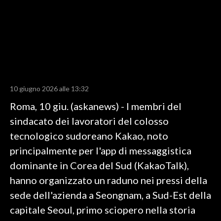
LAVORO
BANDI
SPORT IN SARDEGNA
SPORT
10 giugno 2026 alle 13:32
RISULTATI E CLASSIFICHE
Roma, 10 giu. (askanews) - I membri del
CALCIO
sindacato dei lavoratori del colosso
CALCIO REGIONALE
tecnologico sudoreano Kakao, noto
BASKET
principalmente per l'app di messaggistica
VOLLEY
dominante in Corea del Sud (KakaoTalk),
MOTORI
hanno organizzato un raduno nei pressi della
TENNIS
sede dell'azienda a Seongnam, a Sud-Est della
ALTRI SPORT
capitale Seoul, primo sciopero nella storia
CULTURA