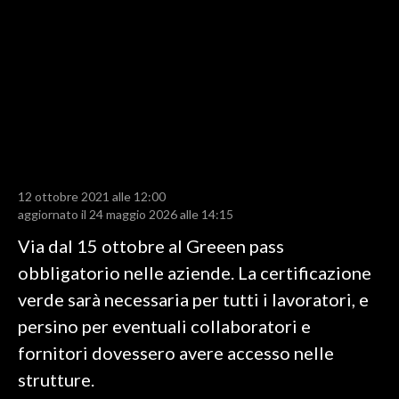
LAVORO
BANDI
SPORT IN SARDEGNA
SPORT
RISULTATI E CLASSIFICHE
CALCIO
12 ottobre 2021 alle 12:00
aggiornato il 24 maggio 2026 alle 14:15
CALCIO REGIONALE
Via dal 15 ottobre al Greeen pass
BASKET
obbligatorio nelle aziende. La certificazione
VOLLEY
verde sarà necessaria per tutti i lavoratori, e
MOTORI
persino per eventuali collaboratori e
TENNIS
fornitori dovessero avere accesso nelle
ALTRI SPORT
strutture.
CULTURA