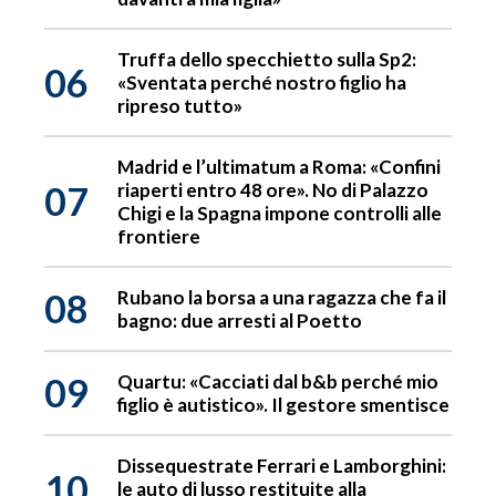
Truffa dello specchietto sulla Sp2:
06
«Sventata perché nostro figlio ha
ripreso tutto»
Madrid e l’ultimatum a Roma: «Confini
07
riaperti entro 48 ore». No di Palazzo
Chigi e la Spagna impone controlli alle
frontiere
08
Rubano la borsa a una ragazza che fa il
bagno: due arresti al Poetto
09
Quartu: «Cacciati dal b&b perché mio
figlio è autistico». Il gestore smentisce
Dissequestrate Ferrari e Lamborghini:
10
le auto di lusso restituite alla