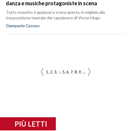
danza e musiche protagoniste in scena
Tutto esaurito e applausi a scena aperta, in migliaia alla
trasposizione teatrale del capolavoro di Victor Hugo
Giampaolo Cuccuru
1
2
3
4
5
6
7
8
9
...
PIÙ LETTI