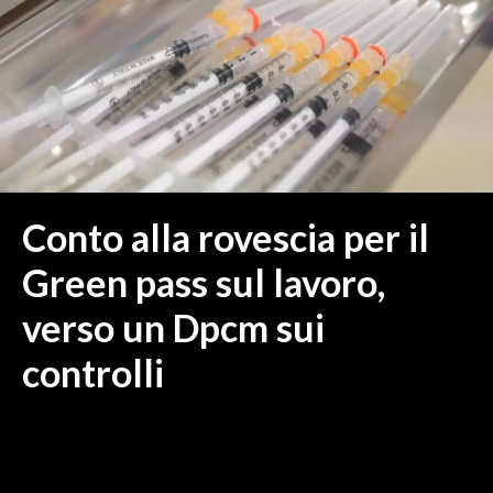
MEDIO CAMPIDANO
ORISTANO E PROVINCIA
SASSARI E PROVINCIA
GALLURA
NUORO E PROVINCIA
OGLIASTRA
AGENDA
Conto alla rovescia per il
CRONACA
Green pass sul lavoro,
ITALIA
verso un Dpcm sui
MONDO
controlli
POLITICA
ECONOMIA
SERVIZI ALLE IMPRESE