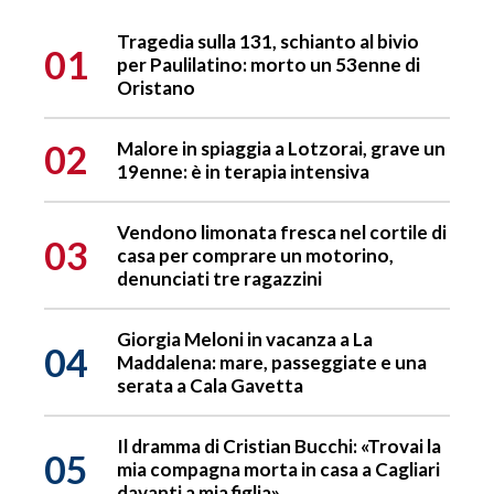
Tragedia sulla 131, schianto al bivio
01
per Paulilatino: morto un 53enne di
Oristano
02
Malore in spiaggia a Lotzorai, grave un
19enne: è in terapia intensiva
Vendono limonata fresca nel cortile di
03
casa per comprare un motorino,
denunciati tre ragazzini
Giorgia Meloni in vacanza a La
04
Maddalena: mare, passeggiate e una
serata a Cala Gavetta
Il dramma di Cristian Bucchi: «Trovai la
05
mia compagna morta in casa a Cagliari
davanti a mia figlia»