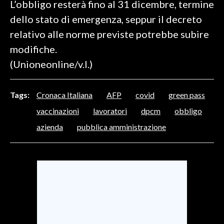
L’obbligo resterà fino al 31 dicembre, termine
dello stato di emergenza, seppur il decreto
SPETTACOLI
relativo alle norme previste potrebbe subire
GOSSIP
modifiche.
(Unioneonline/v.l.)
SALUTE
SARDEGNA TURISMO
Tags:
Cronaca Italiana
AFP
covid
green pass
vaccinazioni
lavoratori
dpcm
obbligo
SARDI NEL MONDO
azienda
pubblica amministrazione
NOTIZIE
EVENTI
#CARAUNIONE
3 MINUTI CON
INSULARITÀ