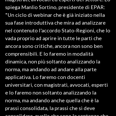
spiega Manlio Sortino, presidente di EPAR:
SPETTACOLI
"Un ciclo di webinar che è già iniziato nella
sua fase introduttiva che mira ad analizzare
GOSSIP
nel contenuto l'accordo Stato-Regioni, che lo
SALUTE
vada proprio ad aprire in tutte le parti che
ancora sono critiche, ancora non sono ben
SARDEGNA TURISMO
comprensibili. E lo faremo in modalità
dinamica, non più soltanto analizzando la
SARDI NEL MONDO
norma, ma andando ad andare alla parte
NOTIZIE
applicativa. Lo faremo con docenti
EVENTI
universitari, con magistrati, avvocati, esperti
#CARAUNIONE
e lo faremo non soltanto analizzando la
norma, ma andando anche quella che è la
3 MINUTI CON
prassi consolidata, la prassi che si deve
INSULARITÀ
consolidare, quelle che sono le sentenze che