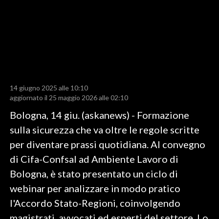
LAVORO
BANDI
SPORT IN SARDEGNA
SPORT
14 giugno 2025 alle 10:10
RISULTATI E CLASSIFICHE
aggiornato il 25 maggio 2026 alle 02:10
CALCIO
Bologna, 14 giu. (askanews) - Formazione
CALCIO REGIONALE
sulla sicurezza che va oltre le regole scritte
BASKET
per diventare prassi quotidiana. Al convegno
VOLLEY
di Cifa-Confsal ad Ambiente Lavoro di
MOTORI
Bologna, è stato presentato un ciclo di
TENNIS
webinar per analizzare in modo pratico
ALTRI SPORT
l'Accordo Stato-Regioni, coinvolgendo
magistrati, avvocati ed esperti del settore. Lo
CULTURA