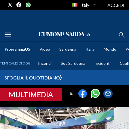
Italy
ACCEDI
METEO
ProgrammaUS
Video
Sardegna
Italia
Mondo
Po
COMUNI AL VOTO
Incendi
Sos Sardegna
Incidenti
Cagli
TEMI CALDI DI OGGI:
VIDEO
SFOGLIA IL QUOTIDIANO
FOTO
MULTIMEDIA
CRONACA SARDEGNA
CAGLIARI
PROVINCIA DI CAGLIARI
SULCIS IGLESIENTE