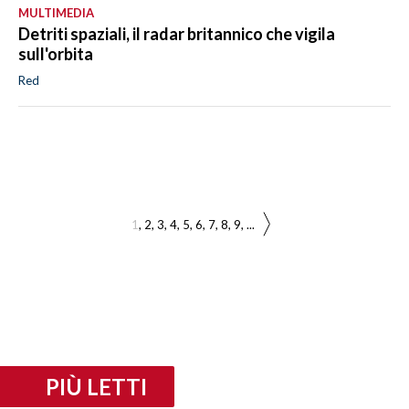
MULTIMEDIA
Detriti spaziali, il radar britannico che vigila
sull'orbita
Red
1
2
3
4
5
6
7
8
9
...
PIÙ LETTI