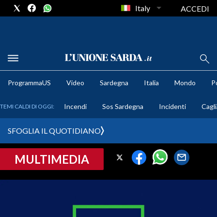
Italy
ACCEDI
METEO
ProgrammaUS
Video
Sardegna
Italia
Mondo
Po
COMUNI AL VOTO
Incendi
Sos Sardegna
Incidenti
Cagli
TEMI CALDI DI OGGI:
VIDEO
SFOGLIA IL QUOTIDIANO
FOTO
MULTIMEDIA
CRONACA SARDEGNA
CAGLIARI
PROVINCIA DI CAGLIARI
SULCIS IGLESIENTE