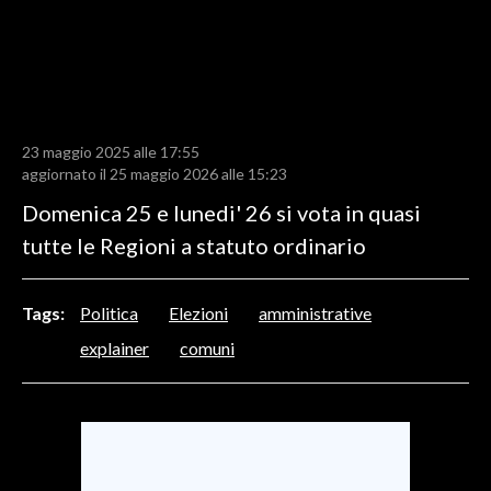
LAVORO
BANDI
SPORT IN SARDEGNA
23 maggio 2025 alle 17:55
SPORT
aggiornato il 25 maggio 2026 alle 15:23
RISULTATI E CLASSIFICHE
Domenica 25 e lunedi' 26 si vota in quasi
CALCIO
tutte le Regioni a statuto ordinario
CALCIO REGIONALE
BASKET
Tags:
Politica
Elezioni
amministrative
VOLLEY
explainer
comuni
MOTORI
TENNIS
ALTRI SPORT
CULTURA