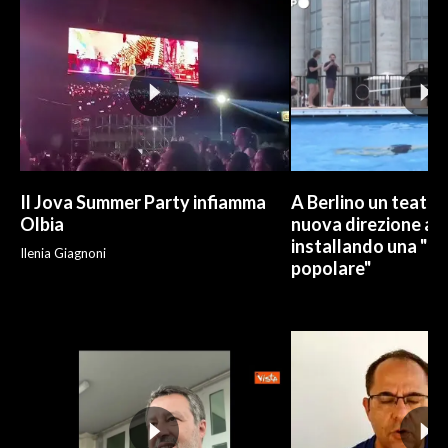
INFO AZIENDE
ABBONATI
ANNUNCI
NECROLOGI
PUBBLICITÀ
SPIAGGE
Il Jova Summer Party infiamma
A Berlino un teatro
Olbia
nuova direzione art
STORE
installando una "pi
Ilenia Giagnoni
popolare"