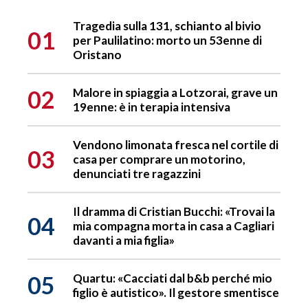
Tragedia sulla 131, schianto al bivio
01
per Paulilatino: morto un 53enne di
Oristano
02
Malore in spiaggia a Lotzorai, grave un
19enne: è in terapia intensiva
Vendono limonata fresca nel cortile di
03
casa per comprare un motorino,
denunciati tre ragazzini
Il dramma di Cristian Bucchi: «Trovai la
04
mia compagna morta in casa a Cagliari
davanti a mia figlia»
05
Quartu: «Cacciati dal b&b perché mio
figlio è autistico». Il gestore smentisce