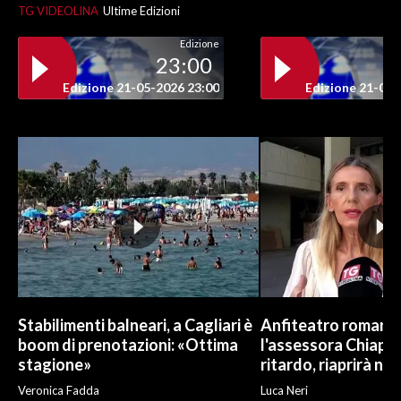
TG VIDEOLINA
Ultime Edizioni
Edizione
23:00
Edizione 21-05-2026 23:00
Edizione 21-05-
Stabilimenti balneari, a Cagliari è
Anfiteatro romano d
boom di prenotazioni: «Ottima
l'assessora Chiapp
stagione»
ritardo, riaprirà ne
Veronica Fadda
Luca Neri