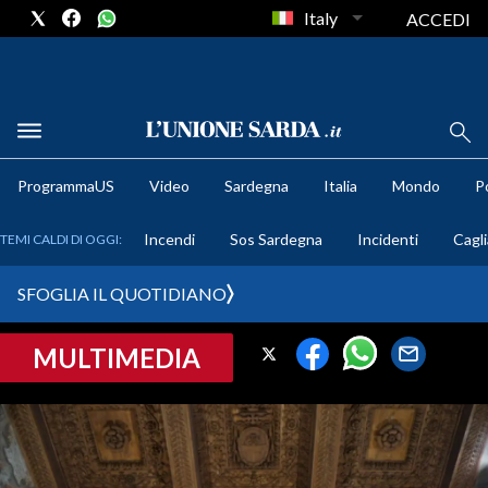
Italy
ACCEDI
METEO
ProgrammaUS
Video
Sardegna
Italia
Mondo
Po
COMUNI AL VOTO
Incendi
Sos Sardegna
Incidenti
Cagli
TEMI CALDI DI OGGI:
VIDEO
SFOGLIA IL QUOTIDIANO
FOTO
MULTIMEDIA
CRONACA SARDEGNA
CAGLIARI
PROVINCIA DI CAGLIARI
SULCIS IGLESIENTE