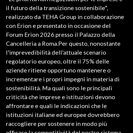
il futuro della transizione sostenibile",
SPETTACOLI
realizzato da TEHA Group in collaborazione
con Erion e presentato in occasione del
GOSSIP
Forum Erion 2026 presso il Palazzo della
SALUTE
Cancelleria a Roma.Per questo, nonostante
l'imprevedibilità dell'attuale scenario
SARDEGNA TURISMO
regolatorio europeo, oltre il 75% delle
aziende ritiene opportuno mantenere o
SARDI NEL MONDO
incrementare i propri impegni in materia di
NOTIZIE
sostenibilità. Ma quali sono le principali
EVENTI
criticità che imprese e istituzioni devono
#CARAUNIONE
affrontare e quali le indicazioni che le
istituzioni italiane ed europee dovrebbero
3 MINUTI CON
raccogliere per sostenere in modo più
INSULARITÀ
efficace la competitività del nostro sistema