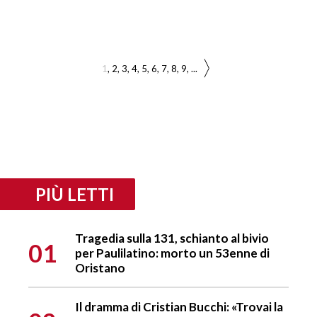
1
2
3
4
5
6
7
8
9
...
PIÙ LETTI
Tragedia sulla 131, schianto al bivio
01
per Paulilatino: morto un 53enne di
Oristano
Il dramma di Cristian Bucchi: «Trovai la