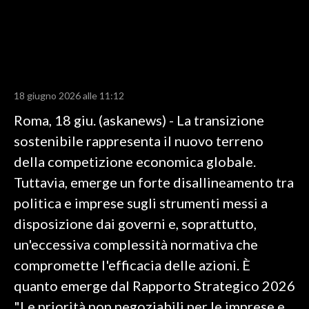
LAVORO
BANDI
SPORT IN SARDEGNA
18 giugno 2026 alle 11:12
SPORT
Roma, 18 giu. (askanews) - La transizione
RISULTATI E CLASSIFICHE
sostenibile rappresenta il nuovo terreno
CALCIO
della competizione economica globale.
CALCIO REGIONALE
Tuttavia, emerge un forte disallineamento tra
BASKET
politica e imprese sugli strumenti messi a
VOLLEY
disposizione dai governi e, soprattutto,
MOTORI
un'eccessiva complessità normativa che
TENNIS
compromette l'efficacia delle azioni. È
ALTRI SPORT
quanto emerge dal Rapporto Strategico 2026
"Le priorità non negoziabili per le imprese e
CULTURA