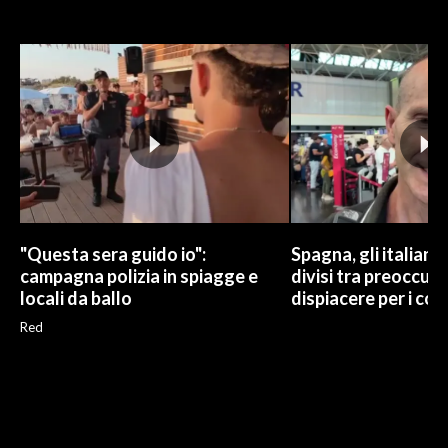
"Questa sera guido io":
Spagna, gli italiani 
campagna polizia in spiagge e
divisi tra preoccup
locali da ballo
dispiacere per i cont
Red