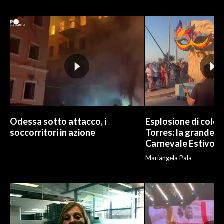
INFO AZIENDE
ABBONATI
ANNUNCI
NECROLOGI
PUBBLICITÀ
SPIAGGE
STORE
Odessa sotto attacco, i
Esplosione di color
soccorritori in azione
Torres: la grande sf
Carnevale Estivo
Mariangela Pala