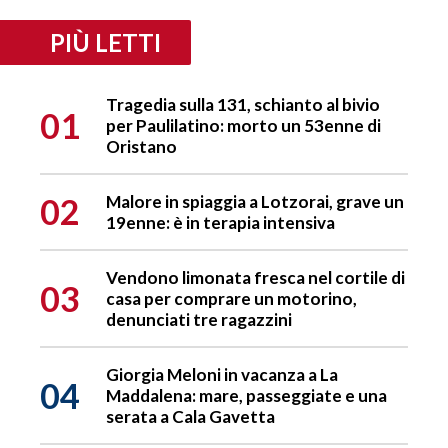
PIÙ LETTI
Tragedia sulla 131, schianto al bivio
01
per Paulilatino: morto un 53enne di
Oristano
02
Malore in spiaggia a Lotzorai, grave un
19enne: è in terapia intensiva
Vendono limonata fresca nel cortile di
03
casa per comprare un motorino,
denunciati tre ragazzini
Giorgia Meloni in vacanza a La
04
Maddalena: mare, passeggiate e una
serata a Cala Gavetta