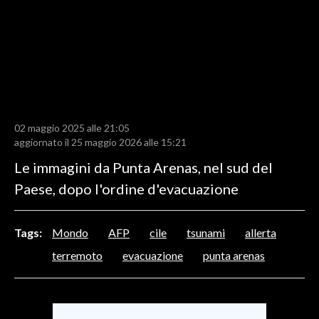
LAVORO
BANDI
SPORT IN SARDEGNA
SPORT
02 maggio 2025 alle 21:05
RISULTATI E CLASSIFICHE
aggiornato il 25 maggio 2026 alle 15:21
CALCIO
Le immagini da Punta Arenas, nel sud del
CALCIO REGIONALE
Paese, dopo l'ordine d'evacuazione
BASKET
VOLLEY
Tags:
Mondo
AFP
cile
tsunami
allerta
MOTORI
terremoto
evacuazione
punta arenas
TENNIS
ALTRI SPORT
CULTURA