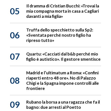
Il dramma di Cristian Bucchi: «Trovai la
05
mia compagna morta in casa a Cagliari
davanti a mia figlia»
Truffa dello specchietto sulla Sp2:
06
«Sventata perché nostro figlio ha
ripreso tutto»
07
Quartu: «Cacciati dal b&b perché mio
figlio è autistico». Il gestore smentisce
Madrid e l’ultimatum a Roma: «Confini
08
riaperti entro 48 ore». No di Palazzo
Chigi e la Spagna impone controlli alle
frontiere
09
Rubano la borsa a una ragazza che fa il
bagno: due arresti al Poetto