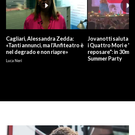
Cagliari, Alessandra Zedda:
Jovanotti saluta l
«Tanti annunci, ma l'Anfiteatro è
i Quattro Mori e "
nel degrado e non riapre»
reposare": in 30mila 
Summer Party
Luca Neri