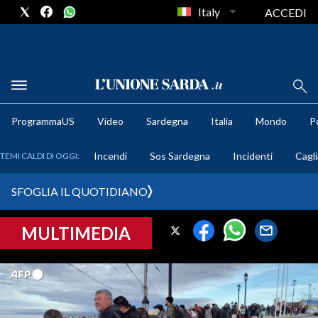
Italy
ACCEDI
METEO
ProgrammaUS
Video
Sardegna
Italia
Mondo
Po
COMUNI AL VOTO
Incendi
Sos Sardegna
Incidenti
Cagli
TEMI CALDI DI OGGI:
VIDEO
SFOGLIA IL QUOTIDIANO
FOTO
MULTIMEDIA
CRONACA SARDEGNA
CAGLIARI
PROVINCIA DI CAGLIARI
SULCIS IGLESIENTE