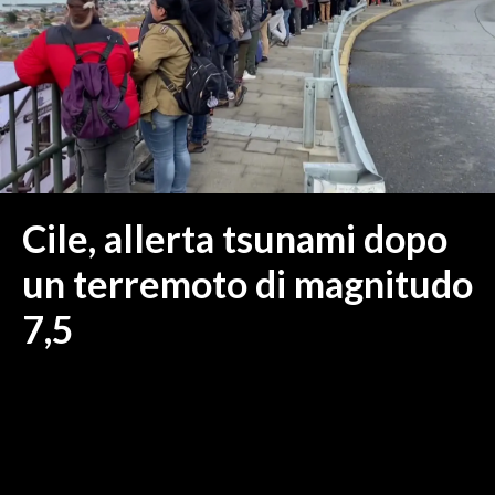
MEDIO CAMPIDANO
ORISTANO E PROVINCIA
SASSARI E PROVINCIA
GALLURA
NUORO E PROVINCIA
OGLIASTRA
AGENDA
Cile, allerta tsunami dopo
CRONACA
un terremoto di magnitudo
ITALIA
7,5
MONDO
POLITICA
ECONOMIA
SERVIZI ALLE IMPRESE