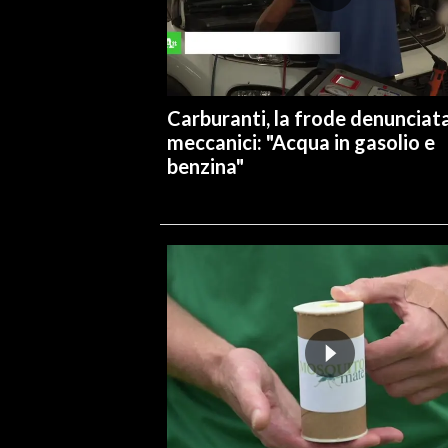
INFO AZIENDE
ABBONATI
ANNUNCI
Carburanti, la frode denunciata
NECROLOGI
meccanici: "Acqua in gasolio e
benzina"
PUBBLICITÀ
SPIAGGE
STORE