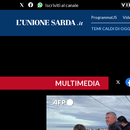
Iscriviti al canale
ProgrammaUS
Vid
TEMI CALDI DI OGG
METEO
COMUNI AL VOTO
VIDEO
MULTIMEDIA
FOTO
CRONACA SARDEGNA
CAGLIARI
PROVINCIA DI CAGLIARI
SULCIS IGLESIENTE