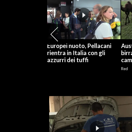
SPETTACOLI
GOSSIP
SALUTE
Europei nuoto, Pellacani
Aust
rientra in Italia con gli
birr
SARDEGNA TURISMO
azzurri dei tuffi
cam
Red
SARDI NEL MONDO
NOTIZIE
EVENTI
#CARAUNIONE
3 MINUTI CON
INSULARITÀ