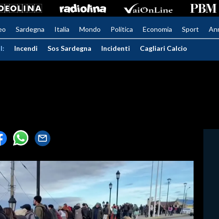
eo
Sardegna
Italia
Mondo
Politica
Economia
Sport
An
I:
Incendi
Sos Sardegna
Incidenti
Cagliari Calcio