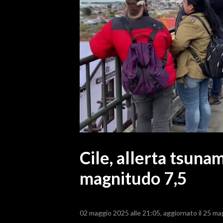
MEDIO CAMPIDANO
ORISTANO E PROVINCIA
SASSARI E PROVINCIA
GALLURA
NUORO E PROVINCIA
OGLIASTRA
AGENDA
CRONACA
ITALIA
MONDO
Cile, allerta tsuna
magnitudo 7,5
POLITICA
ECONOMIA
02 maggio 2025 alle 21:05
aggiornato il 25 ma
SERVIZI ALLE IMPRESE