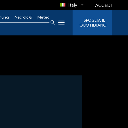
Italy
ACCEDI
nunci
Necrologi
Meteo
SFOGLIA IL
QUOTIDIANO