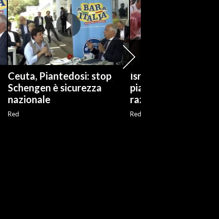
Ceuta, Piantedosi: stop
Israele, arabi ed ebre
Schengen è sicurezza
piazza a Jaffa contro
nazionale
razzismo
Red
Red