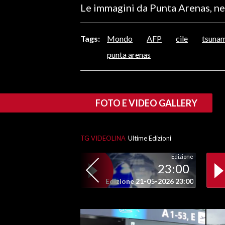
Le immagini da Punta Arenas, ne
LAVORO
BANDI
Tags:
Mondo
AFP
cile
tsuna
SPORT IN SARDEGNA
punta arenas
SPORT
RISULTATI E CLASSIFICHE
FOTO E VIDEO GALLERY
CALCIO
CALCIO REGIONALE
BASKET
TG VIDEOLINA
Ultime Edizioni
VOLLEY
Edizione
23:00
MOTORI
Edizione 21-05-2026 23:00
TENNIS
ALTRI SPORT
CULTURA