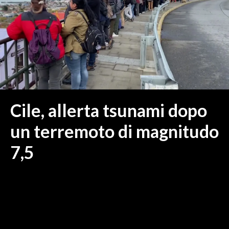
MEDIO CAMPIDANO
ORISTANO E PROVINCIA
SASSARI E PROVINCIA
GALLURA
NUORO E PROVINCIA
OGLIASTRA
AGENDA
Cile, allerta tsunami dopo
CRONACA
un terremoto di magnitudo
ITALIA
7,5
MONDO
POLITICA
ECONOMIA
SERVIZI ALLE IMPRESE