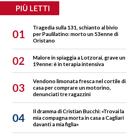
PIÙ LETTI
Tragedia sulla 131, schianto al bivio
01
per Paulilatino: morto un 53enne di
Oristano
02
Malore in spiaggia a Lotzorai, grave un
19enne: è in terapia intensiva
Vendono limonata fresca nel cortile di
03
casa per comprare un motorino,
denunciati tre ragazzini
Il dramma di Cristian Bucchi: «Trovai la
04
mia compagna morta in casa a Cagliari
davanti a mia figlia»