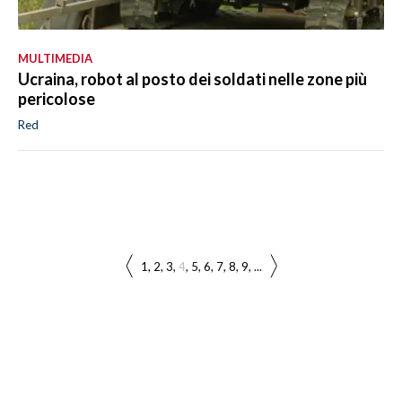
MULTIMEDIA
Ucraina, robot al posto dei soldati nelle zone più
pericolose
Red
1
2
3
4
5
6
7
8
9
...