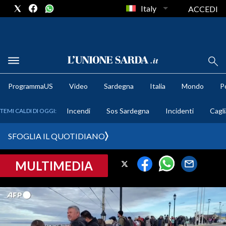
Italy
ACCEDI
METEO
ProgrammaUS
Video
Sardegna
Italia
Mondo
Po
COMUNI AL VOTO
Incendi
Sos Sardegna
Incidenti
Cagli
TEMI CALDI DI OGGI:
VIDEO
SFOGLIA IL QUOTIDIANO
FOTO
MULTIMEDIA
CRONACA SARDEGNA
CAGLIARI
PROVINCIA DI CAGLIARI
SULCIS IGLESIENTE