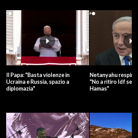
INFO AZIENDE
ABBONATI
ANNUNCI
NECROLOGI
PUBBLICITÀ
SPIAGGE
STORE
Il Papa: "Basta violenze in
Netanyahu respinge
Ucraina e Russia, spazio a
"No a ritiro Idf sen
diplomazia"
Hamas"