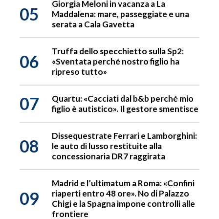
Giorgia Meloni in vacanza a La
05
Maddalena: mare, passeggiate e una
serata a Cala Gavetta
Truffa dello specchietto sulla Sp2:
06
«Sventata perché nostro figlio ha
ripreso tutto»
07
Quartu: «Cacciati dal b&b perché mio
figlio è autistico». Il gestore smentisce
Dissequestrate Ferrari e Lamborghini:
08
le auto di lusso restituite alla
concessionaria DR7 raggirata
Madrid e l’ultimatum a Roma: «Confini
09
riaperti entro 48 ore». No di Palazzo
Chigi e la Spagna impone controlli alle
frontiere