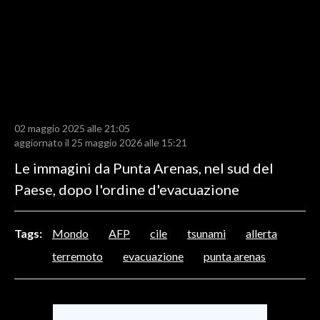
LAVORO
BANDI
SPORT IN SARDEGNA
SPORT
02 maggio 2025 alle 21:05
RISULTATI E CLASSIFICHE
aggiornato il 25 maggio 2026 alle 15:21
CALCIO
Le immagini da Punta Arenas, nel sud del
CALCIO REGIONALE
Paese, dopo l'ordine d'evacuazione
BASKET
VOLLEY
Tags:
Mondo
AFP
cile
tsunami
allerta
MOTORI
terremoto
evacuazione
punta arenas
TENNIS
ALTRI SPORT
CULTURA