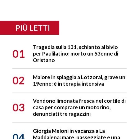
PIÙ LETTI
Tragedia sulla 131, schianto al bivio
01
per Paulilatino: morto un 53enne di
Oristano
02
Malore in spiaggia a Lotzorai, grave un
19enne: è in terapia intensiva
Vendono limonata fresca nel cortile di
03
casa per comprare un motorino,
denunciati tre ragazzini
Giorgia Meloni in vacanza a La
04
Maddalena: mare, passeggiate e una