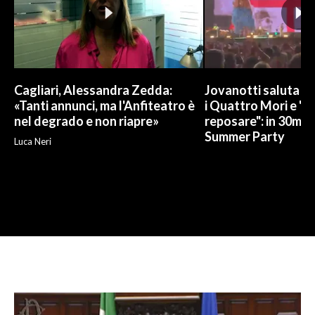
Cagliari, Alessandra Zedda:
Jovanotti saluta l
«Tanti annunci, ma l'Anfiteatro è
i Quattro Mori e "
nel degrado e non riapre»
reposare": in 30mila 
Summer Party
Luca Neri