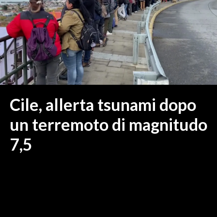
MEDIO CAMPIDANO
ORISTANO E PROVINCIA
SASSARI E PROVINCIA
GALLURA
NUORO E PROVINCIA
OGLIASTRA
AGENDA
Cile, allerta tsunami dopo
CRONACA
un terremoto di magnitudo
ITALIA
7,5
MONDO
POLITICA
ECONOMIA
SERVIZI ALLE IMPRESE