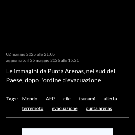
LAVORO
BANDI
SPORT IN SARDEGNA
SPORT
02 maggio 2025 alle 21:05
RISULTATI E CLASSIFICHE
aggiornato il 25 maggio 2026 alle 15:21
CALCIO
Le immagini da Punta Arenas, nel sud del
CALCIO REGIONALE
Paese, dopo l'ordine d'evacuazione
BASKET
VOLLEY
Tags:
Mondo
AFP
cile
tsunami
allerta
MOTORI
terremoto
evacuazione
punta arenas
TENNIS
ALTRI SPORT
CULTURA