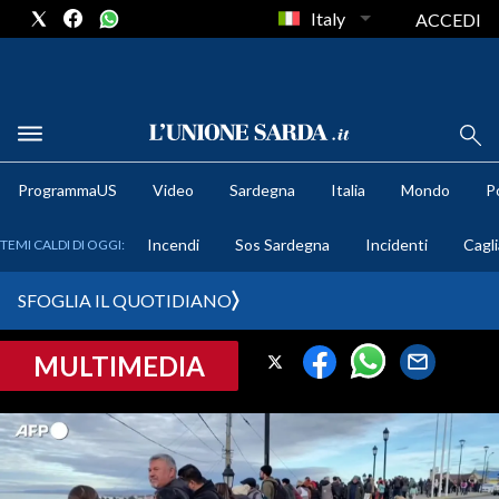
Italy
ACCEDI
METEO
ProgrammaUS
Video
Sardegna
Italia
Mondo
Po
COMUNI AL VOTO
Incendi
Sos Sardegna
Incidenti
Cagli
TEMI CALDI DI OGGI:
VIDEO
SFOGLIA IL QUOTIDIANO
FOTO
MULTIMEDIA
CRONACA SARDEGNA
CAGLIARI
PROVINCIA DI CAGLIARI
SULCIS IGLESIENTE