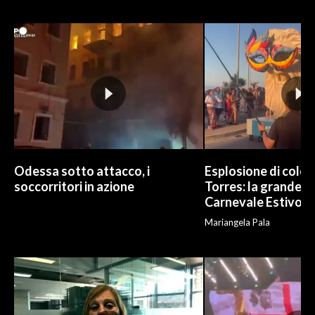
INFO AZIENDE
ABBONATI
ANNUNCI
NECROLOGI
PUBBLICITÀ
SPIAGGE
STORE
Odessa sotto attacco, i
Esplosione di color
soccorritori in azione
Torres: la grande sf
Carnevale Estivo
Mariangela Pala