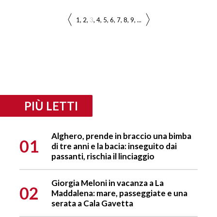
1
2
3
4
5
6
7
8
9
...
PIÙ LETTI
Alghero, prende in braccio una bimba
01
di tre anni e la bacia: inseguito dai
passanti, rischia il linciaggio
Giorgia Meloni in vacanza a La
02
Maddalena: mare, passeggiate e una
serata a Cala Gavetta