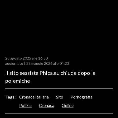
LAVORO
BANDI
SPORT IN SARDEGNA
SPORT
RISULTATI E CLASSIFICHE
CALCIO
28 agosto 2025 alle 16:50
aggiornato il 25 maggio 2026 alle 04:23
CALCIO REGIONALE
Il sito sessista Phica.eu chiude dopo le
BASKET
polemiche
VOLLEY
MOTORI
TENNIS
Tags:
Cronaca Italiana
Sito
Pornografia
ALTRI SPORT
Polizia
Cronaca
Online
CULTURA