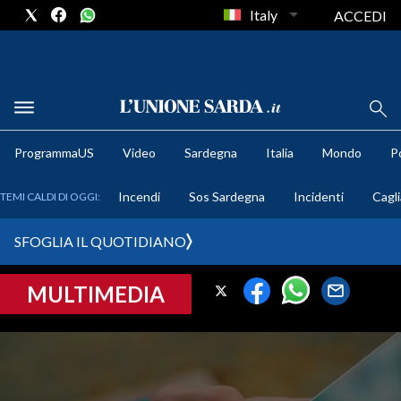
Italy
ACCEDI
METEO
ProgrammaUS
Video
Sardegna
Italia
Mondo
Po
COMUNI AL VOTO
Incendi
Sos Sardegna
Incidenti
Cagli
TEMI CALDI DI OGGI:
VIDEO
SFOGLIA IL QUOTIDIANO
FOTO
MULTIMEDIA
CRONACA SARDEGNA
CAGLIARI
PROVINCIA DI CAGLIARI
SULCIS IGLESIENTE