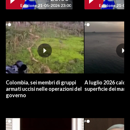
Edizione 21-05-2026 23:00
Edizione 21-05-
INFO AZIENDE
ABBONATI
ANNUNCI
NECROLOGI
PUBBLICITÀ
SPIAGGE
STORE
Colombia, sei membri di gruppi
A luglio 2026 caldo
armati uccisi nelle operazioni del
superficie dei mari
governo