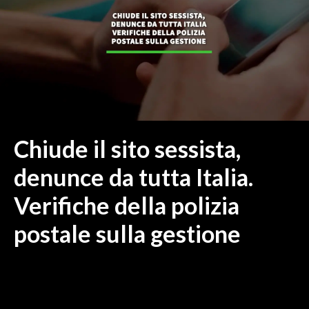
MEDIO CAMPIDANO
ORISTANO E PROVINCIA
SASSARI E PROVINCIA
GALLURA
NUORO E PROVINCIA
OGLIASTRA
AGENDA
Chiude il sito sessista,
CRONACA
denunce da tutta Italia.
ITALIA
Verifiche della polizia
MONDO
postale sulla gestione
POLITICA
ECONOMIA
SERVIZI ALLE IMPRESE