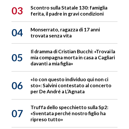
03
Scontro sulla Statale 130: famiglia
ferita, il padre in gravi condizioni
04
Monserrato, ragazza di 17 anni
trovata senza vita
Il dramma di Cristian Bucchi: «Trovai la
05
mia compagna morta in casa a Cagliari
davanti a mia figlia»
«Io con questo individuo qui non ci
06
sto»: Salvini contestato al concerto
per De André a L’Agnata
Truffa dello specchietto sulla Sp2:
07
«Sventata perché nostro figlio ha
ripreso tutto»