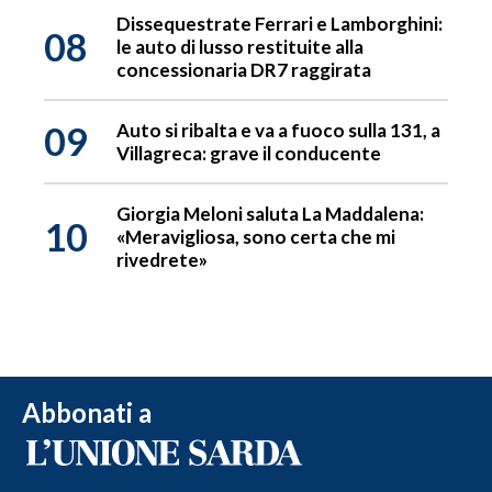
Dissequestrate Ferrari e Lamborghini:
08
le auto di lusso restituite alla
concessionaria DR7 raggirata
09
Auto si ribalta e va a fuoco sulla 131, a
Villagreca: grave il conducente
Giorgia Meloni saluta La Maddalena:
10
«Meravigliosa, sono certa che mi
rivedrete»
Abbonati a