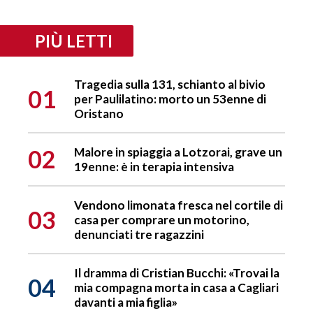
PIÙ LETTI
Tragedia sulla 131, schianto al bivio
01
per Paulilatino: morto un 53enne di
Oristano
02
Malore in spiaggia a Lotzorai, grave un
19enne: è in terapia intensiva
Vendono limonata fresca nel cortile di
03
casa per comprare un motorino,
denunciati tre ragazzini
Il dramma di Cristian Bucchi: «Trovai la
04
mia compagna morta in casa a Cagliari
davanti a mia figlia»