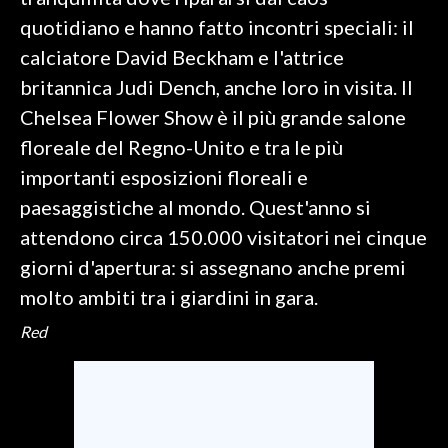
quotidiano e hanno fatto incontri speciali: il
SPETTACOLI
calciatore David Beckham e l'attrice
britannica Judi Dench, anche loro in visita. Il
GOSSIP
Chelsea Flower Show è il più grande salone
SALUTE
floreale del Regno-Unito e tra le più
importanti esposizioni floreali e
SARDEGNA TURISMO
paesaggistiche al mondo. Quest'anno si
attendono circa 150.000 visitatori nei cinque
SARDI NEL MONDO
giorni d'apertura: si assegnano anche premi
NOTIZIE
molto ambiti tra i giardini in gara.
EVENTI
Red
#CARAUNIONE
3 MINUTI CON
INSULARITÀ