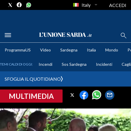
Italy
ACCEDI
METEO
ProgrammaUS
Video
Sardegna
Italia
Mondo
Po
COMUNI AL VOTO
Incendi
Sos Sardegna
Incidenti
Cagli
TEMI CALDI DI OGGI:
VIDEO
SFOGLIA IL QUOTIDIANO
FOTO
MULTIMEDIA
CRONACA SARDEGNA
CAGLIARI
PROVINCIA DI CAGLIARI
SULCIS IGLESIENTE