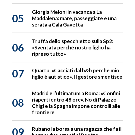
Giorgia Meloni in vacanza a La
05
Maddalena: mare, passeggiate e una
serata a Cala Gavetta
Truffa dello specchietto sulla Sp2:
06
«Sventata perché nostro figlio ha
ripreso tutto»
07
Quartu: «Cacciati dal b&b perché mio
figlio è autistico». Il gestore smentisce
Madrid e l’ultimatum a Roma: «Confini
08
riaperti entro 48 ore». No di Palazzo
Chigi e la Spagna impone controlli alle
frontiere
09
Rubano la borsa a una ragazza che fa il