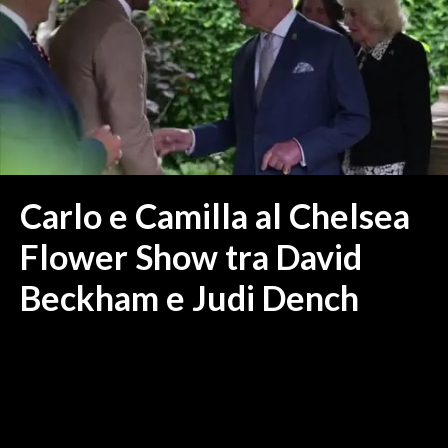
MEDIO CAMPIDANO
ORISTANO E PROVINCIA
SASSARI E PROVINCIA
GALLURA
NUORO E PROVINCIA
OGLIASTRA
AGENDA
Carlo e Camilla al Chelsea
CRONACA
Flower Show tra David
ITALIA
Beckham e Judi Dench
MONDO
POLITICA
ECONOMIA
SERVIZI ALLE IMPRESE