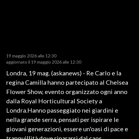
LAVORO
BANDI
SPORT IN SARDEGNA
SPORT
19 maggio 2026 alle 12:30
RISULTATI E CLASSIFICHE
aggiornato il 19 maggio 2026 alle 12:30
CALCIO
Londra, 19 mag. (askanews) - Re Carlo e la
CALCIO REGIONALE
regina Camilla hanno partecipato al Chelsea
BASKET
Flower Show, evento organizzato ogni anno
VOLLEY
dalla Royal Horticultural Society a
MOTORI
Londra.Hanno passeggiato nei giardini e
TENNIS
nella grande serra, pensati per ispirare le
ALTRI SPORT
giovani generazioni, essere un'oasi di pace e
tranquillità dove ripararsi dal caos
CULTURA