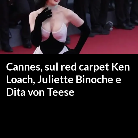
MEDIO CAMPIDANO
ORISTANO E PROVINCIA
SASSARI E PROVINCIA
GALLURA
NUORO E PROVINCIA
OGLIASTRA
AGENDA
Cannes, sul red carpet Ken
CRONACA
Loach, Juliette Binoche e
ITALIA
Dita von Teese
MONDO
POLITICA
ECONOMIA
SERVIZI ALLE IMPRESE