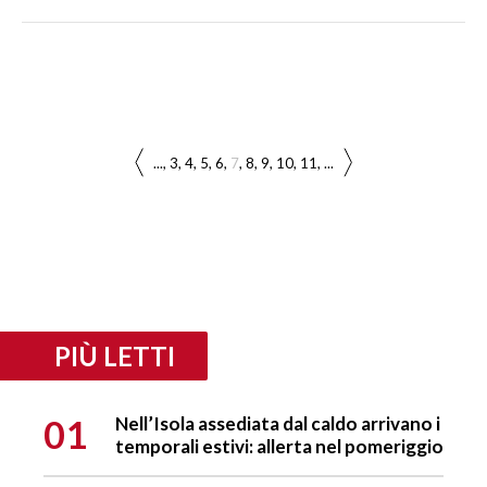
...
3
4
5
6
7
8
9
10
11
...
PIÙ LETTI
01
Nell’Isola assediata dal caldo arrivano i
temporali estivi: allerta nel pomeriggio