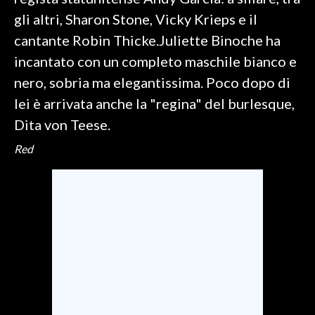
gli altri, Sharon Stone, Vicky Krieps e il
SPETTACOLI
cantante Robin Thicke.Juliette Binoche ha
incantato con un completo maschile bianco e
GOSSIP
nero, sobria ma elegantissima. Poco dopo di
SALUTE
lei è arrivata anche la "regina" del burlesque,
Dita von Teese.
SARDEGNA TURISMO
Red
SARDI NEL MONDO
NOTIZIE
EVENTI
#CARAUNIONE
3 MINUTI CON
INSULARITÀ