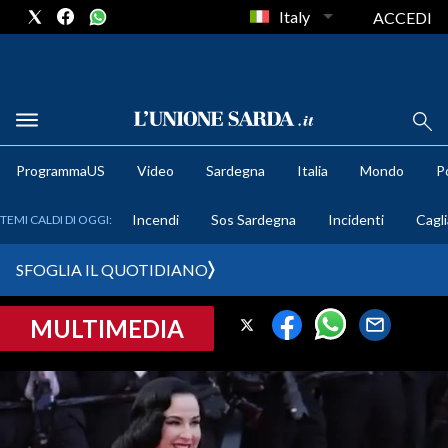
Italy
ACCEDI
METEO
ProgrammaUS
Video
Sardegna
Italia
Mondo
Po
COMUNI AL VOTO
Incendi
Sos Sardegna
Incidenti
Cagli
TEMI CALDI DI OGGI:
VIDEO
SFOGLIA IL QUOTIDIANO
FOTO
MULTIMEDIA
CRONACA SARDEGNA
CAGLIARI
PROVINCIA DI CAGLIARI
SULCIS IGLESIENTE