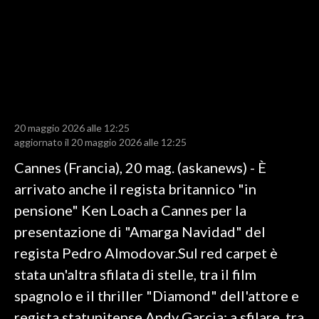
LAVORO
BANDI
SPORT IN SARDEGNA
SPORT
20 maggio 2026 alle 12:25
RISULTATI E CLASSIFICHE
aggiornato il 20 maggio 2026 alle 12:25
CALCIO
Cannes (Francia), 20 mag. (askanews) - È
CALCIO REGIONALE
arrivato anche il regista britannico "in
BASKET
pensione" Ken Loach a Cannes per la
VOLLEY
presentazione di "Amarga Navidad" del
MOTORI
regista Pedro Almodovar.Sul red carpet è
TENNIS
stata un'altra sfilata di stelle, tra il film
ALTRI SPORT
spagnolo e il thriller "Diamond" dell'attore e
regista statunitense Andy Garcia: a sfilare, tra
CULTURA