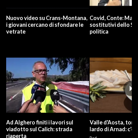
Nuovo video su Crans-Montana,
Covid, Conte: Mai u
i giovani cercano di sfondare le
sostitutivi dello St
vetrate
politica
Ad Alghero finiti i lavori sul
Valle d'Aosta, torna
viadotto sul Calich: strada
lardo di Arnad: c'è 
riaperta
Red