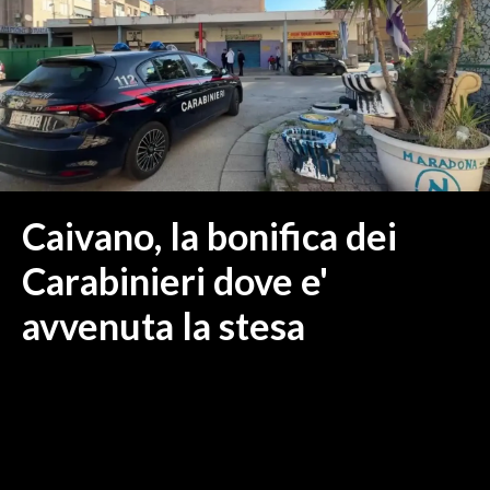
MEDIO CAMPIDANO
ORISTANO E PROVINCIA
SASSARI E PROVINCIA
GALLURA
NUORO E PROVINCIA
OGLIASTRA
AGENDA
Caivano, la bonifica dei
CRONACA
Carabinieri dove e'
ITALIA
avvenuta la stesa
MONDO
POLITICA
ECONOMIA
SERVIZI ALLE IMPRESE