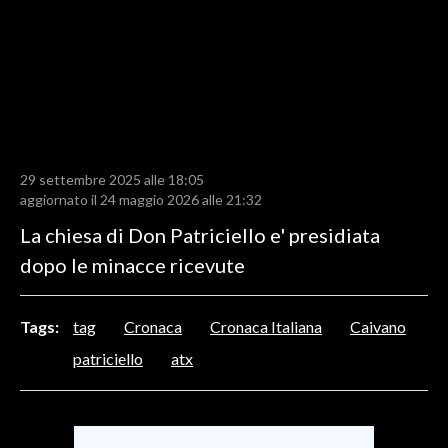
LAVORO
BANDI
SPORT IN SARDEGNA
SPORT
29 settembre 2025 alle 18:05
RISULTATI E CLASSIFICHE
aggiornato il 24 maggio 2026 alle 21:32
CALCIO
La chiesa di Don Patriciello e' presidiata
CALCIO REGIONALE
dopo le minacce ricevute
BASKET
VOLLEY
Tags:
tag
Cronaca
Cronaca Italiana
Caivano
MOTORI
patriciello
atx
TENNIS
ALTRI SPORT
CULTURA