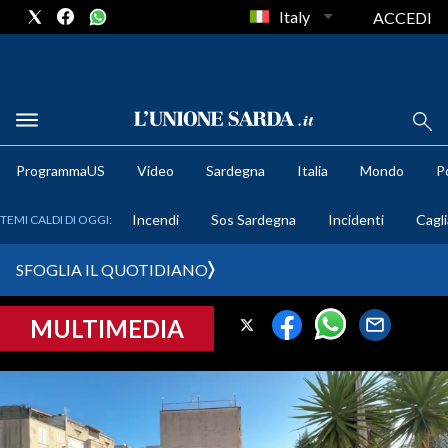
Italy
ACCEDI
METEO
ProgrammaUS
Video
Sardegna
Italia
Mondo
Po
COMUNI AL VOTO
Incendi
Sos Sardegna
Incidenti
Cagli
TEMI CALDI DI OGGI:
VIDEO
SFOGLIA IL QUOTIDIANO
FOTO
MULTIMEDIA
CRONACA SARDEGNA
CAGLIARI
PROVINCIA DI CAGLIARI
SULCIS IGLESIENTE