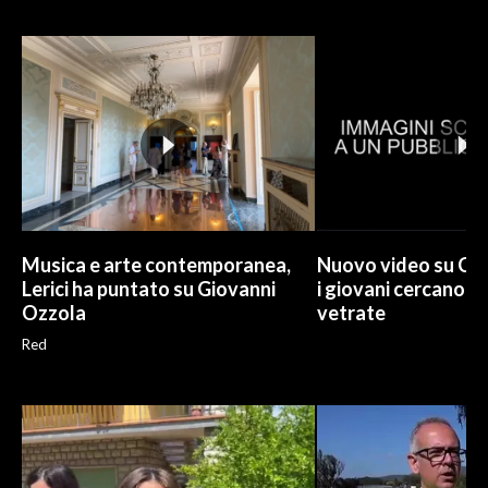
INFO AZIENDE
ABBONATI
ANNUNCI
NECROLOGI
PUBBLICITÀ
SPIAGGE
STORE
Musica e arte contemporanea,
Nuovo video su Cr
Lerici ha puntato su Giovanni
i giovani cercano di
Ozzola
vetrate
Red