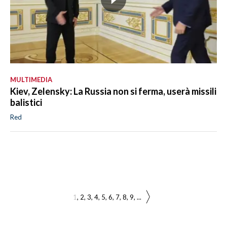
MULTIMEDIA
Kiev, Zelensky: La Russia non si ferma, userà missili
balistici
Red
1
2
3
4
5
6
7
8
9
...