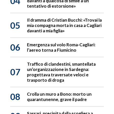
04
davanti a qualcosa di simile a un
tentativo di estorsione»
Il dramma di Cristian Bucchi: «Trovai la
05
mia compagna morta in casa a Cagliari
davanti a mia figlia»
06
Emergenza sul volo Roma-Cagliari:
l’aereo torna a Fiumicino
Traffico di clandestini, smantellata
07
un’organizzazione in Sardegna:
progettava traversate veloci e
trasporto di droga
08
Crolla un muro a Bono: morto un
quarantunenne, grave il padre
Sassari, precipita dalla scogliera a