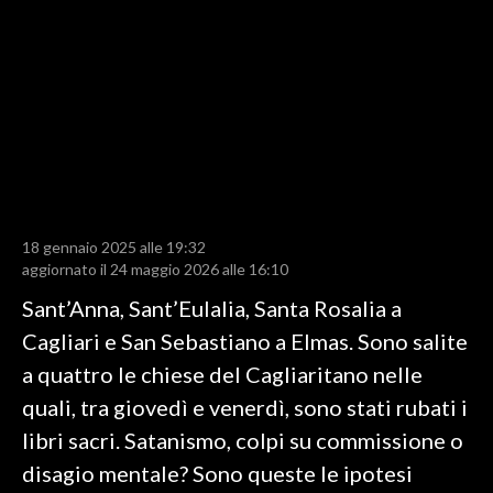
LAVORO
BANDI
SPORT IN SARDEGNA
SPORT
RISULTATI E CLASSIFICHE
CALCIO
18 gennaio 2025 alle 19:32
aggiornato il 24 maggio 2026 alle 16:10
CALCIO REGIONALE
BASKET
Sant’Anna, Sant’Eulalia, Santa Rosalia a
VOLLEY
Cagliari e San Sebastiano a Elmas. Sono salite
MOTORI
a quattro le chiese del Cagliaritano nelle
TENNIS
quali, tra giovedì e venerdì, sono stati rubati i
ALTRI SPORT
libri sacri. Satanismo, colpi su commissione o
disagio mentale? Sono queste le ipotesi
CULTURA