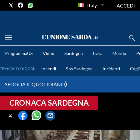
Italy
ACCEDI
METEO
ProgrammaUS
Video
Sardegna
Italia
Mondo
Po
COMUNI AL VOTO
Incendi
Sos Sardegna
Incidenti
Cagli
TEMI CALDI DI OGGI:
VIDEO
SFOGLIA IL QUOTIDIANO
FOTO
CRONACA SARDEGNA
CRONACA SARDEGNA
CAGLIARI
PROVINCIA DI CAGLIARI
SULCIS IGLESIENTE