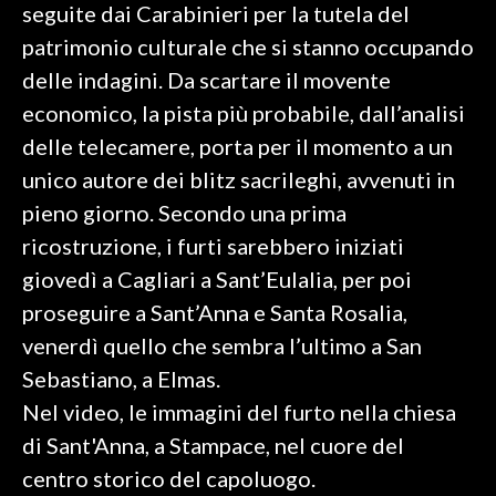
seguite dai Carabinieri per la tutela del
patrimonio culturale che si stanno occupando
SPETTACOLI
delle indagini. Da scartare il movente
GOSSIP
economico, la pista più probabile, dall’analisi
delle telecamere, porta per il momento a un
SALUTE
unico autore dei blitz sacrileghi, avvenuti in
SARDEGNA TURISMO
pieno giorno. Secondo una prima
ricostruzione, i furti sarebbero iniziati
SARDI NEL MONDO
giovedì a Cagliari a Sant’Eulalia, per poi
NOTIZIE
proseguire a Sant’Anna e Santa Rosalia,
EVENTI
venerdì quello che sembra l’ultimo a San
Sebastiano, a Elmas.
#CARAUNIONE
Nel video, le immagini del furto nella chiesa
3 MINUTI CON
di Sant'Anna, a Stampace, nel cuore del
centro storico del capoluogo.
INSULARITÀ