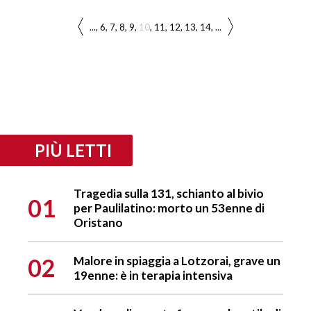
...
6
7
8
9
10
11
12
13
14
...
PIÙ LETTI
Tragedia sulla 131, schianto al bivio
01
per Paulilatino: morto un 53enne di
Oristano
02
Malore in spiaggia a Lotzorai, grave un
19enne: è in terapia intensiva