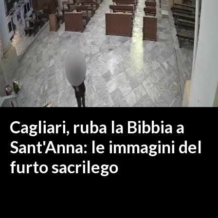
MEDIO CAMPIDANO
ORISTANO E PROVINCIA
SASSARI E PROVINCIA
GALLURA
NUORO E PROVINCIA
OGLIASTRA
AGENDA
CRONACA
Cagliari, ruba la Bibbia a
ITALIA
Sant'Anna: le immagini del
MONDO
furto sacrilego
POLITICA
ECONOMIA
SERVIZI ALLE IMPRESE