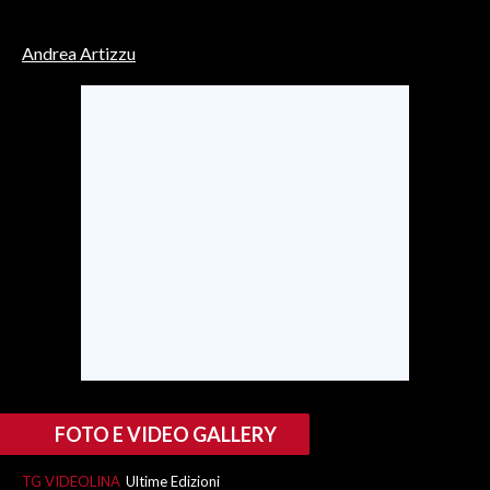
INFO AZIENDE
Andrea Artizzu
ABBONATI
ANNUNCI
NECROLOGI
PUBBLICITÀ
SPIAGGE
STORE
FOTO E VIDEO GALLERY
TG VIDEOLINA
Ultime Edizioni