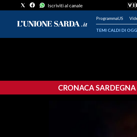
Iscriviti al canale
ProgrammaUS
Vid
TEMI CALDI DI OGG
METEO
COMUNI AL VOTO
VIDEO
CRONACA SARDEGNA
FOTO
CRONACA SARDEGNA
CAGLIARI
PROVINCIA DI CAGLIARI
SULCIS IGLESIENTE