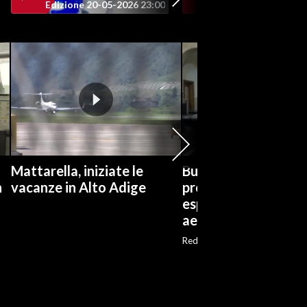
Edizione 20-05-2026 23:00
Edizione 20-05-202
Mattarella, iniziate le
Bulgaria: drone
n
vacanze in Alto Adige
proveniente da Ro
esploso in nostro sp
aereo
Red