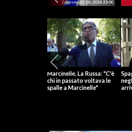
Edizione 21-05-2026 23:00
SPETTACOLI
GOSSIP
SALUTE
SARDEGNA TURISMO
SARDI NEL MONDO
Marcinelle, La Russa: "C'è
Spag
NOTIZIE
chi in passato voltava le
negl
spalle a Marcinelle"
arri
EVENTI
#CARAUNIONE
3 MINUTI CON
INSULARITÀ