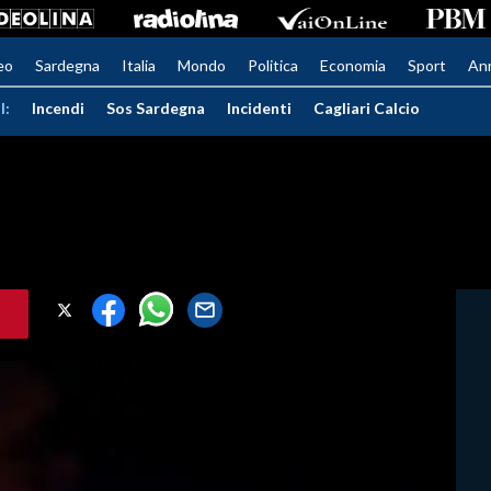
eo
Sardegna
Italia
Mondo
Politica
Economia
Sport
An
I:
Incendi
Sos Sardegna
Incidenti
Cagliari Calcio