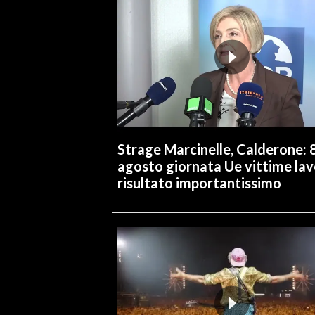
INFO AZIENDE
ABBONATI
ANNUNCI
NECROLOGI
PUBBLICITÀ
SPIAGGE
Strage Marcinelle, Calderone: 
STORE
agosto giornata Ue vittime lav
risultato importantissimo