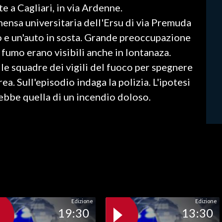
e a Cagliari, in via Ardenne.
mensa universitaria dell'Ersu di via Premuda
o e un'auto in sosta. Grande preoccupazione
il fumo erano visibili anche in lontanaza.
le squadre dei vigili del fuoco per spegnere
rea. Sull'episodio indaga la polizia. L'ipotesi
ebbe quella di un incendio doloso.
Edizione
Edizione
19:30
13:30