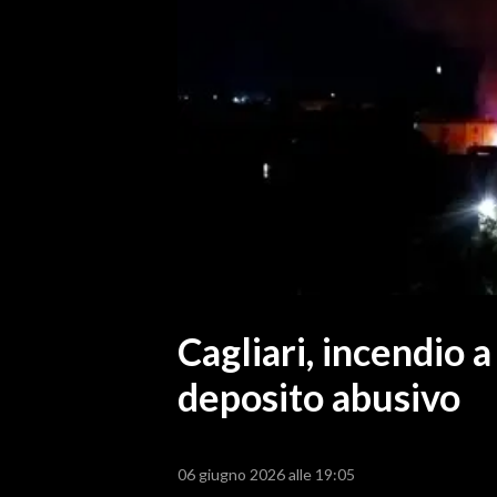
MEDIO CAMPIDANO
ORISTANO E PROVINCIA
SASSARI E PROVINCIA
GALLURA
NUORO E PROVINCIA
OGLIASTRA
AGENDA
CRONACA
ITALIA
MONDO
Cagliari, incendio 
deposito abusivo
POLITICA
ECONOMIA
06 giugno 2026 alle 19:05
SERVIZI ALLE IMPRESE