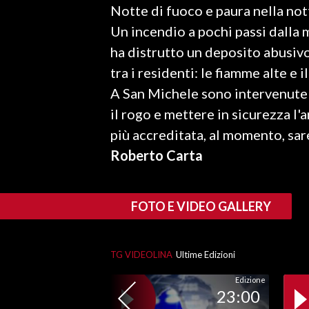
Notte di fuoco e paura nella nott
LAVORO
Un incendio a pochi passi dalla 
BANDI
ha distrutto un deposito abusiv
tra i residenti: le fiamme alte e 
SPORT IN SARDEGNA
A San Michele sono intervenute 
SPORT
il rogo e mettere in sicurezza l'a
RISULTATI E CLASSIFICHE
più accreditata, al momento, sar
CALCIO
Roberto Carta
CALCIO REGIONALE
BASKET
FOTO E VIDEO GALLERY
VOLLEY
MOTORI
TENNIS
TG VIDEOLINA
Ultime Edizioni
ALTRI SPORT
Edizione
23:00
CULTURA