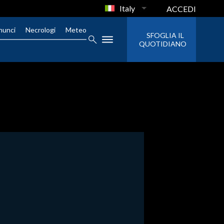
Italy
ACCEDI
nunci
Necrologi
Meteo
SFOGLIA IL
QUOTIDIANO