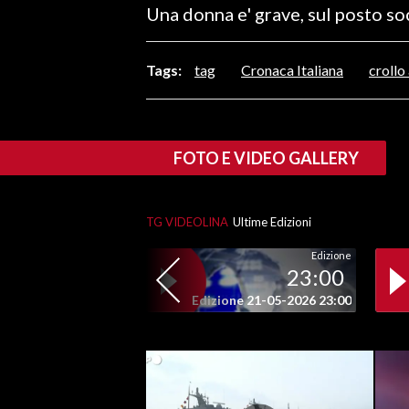
Una donna e' grave, sul posto s
LAVORO
BANDI
Tags:
tag
Cronaca Italiana
crollo
SPORT IN SARDEGNA
SPORT
FOTO E VIDEO GALLERY
RISULTATI E CLASSIFICHE
CALCIO
TG VIDEOLINA
Ultime Edizioni
CALCIO REGIONALE
BASKET
Edizione
23:00
VOLLEY
Edizione 21-05-2026 23:00
MOTORI
TENNIS
ALTRI SPORT
CULTURA