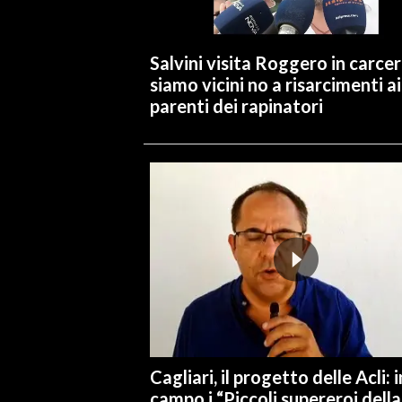
INFO AZIENDE
Salvini visita Roggero in carcer
ABBONATI
siamo vicini no a risarcimenti ai
ANNUNCI
parenti dei rapinatori
NECROLOGI
PUBBLICITÀ
SPIAGGE
STORE
Cagliari, il progetto delle Acli: i
campo i “Piccoli supereroi della