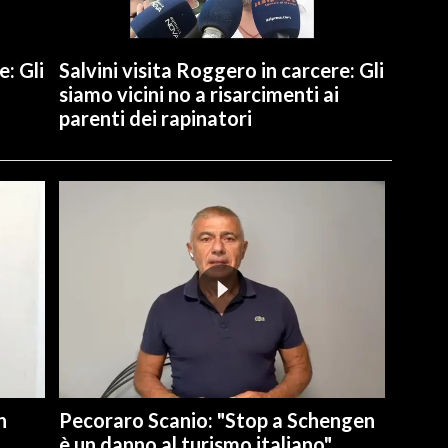
e: Gli
Salvini visita Roggero in carcere: Gli
siamo vicini no a risarcimenti ai
parenti dei rapinatori
n
Pecoraro Scanio: "Stop a Schengen
è un danno al turismo italiano"