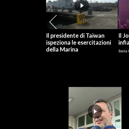
SPETTACOLI
GOSSIP
Il presidente di Taiwan
Il 
SALUTE
ispeziona le esercitazioni
inf
della Marina
Ilenia
SARDEGNA TURISMO
SARDI NEL MONDO
NOTIZIE
EVENTI
#CARAUNIONE
3 MINUTI CON
INSULARITÀ