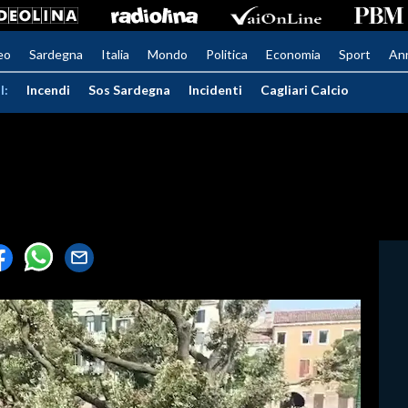
eo
Sardegna
Italia
Mondo
Politica
Economia
Sport
An
I:
Incendi
Sos Sardegna
Incidenti
Cagliari Calcio