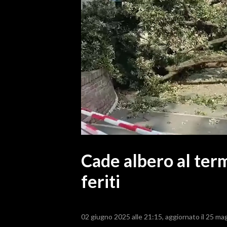
MEDIO CAMPIDANO
ORISTANO E PROVINCIA
SASSARI E PROVINCIA
GALLURA
NUORO E PROVINCIA
OGLIASTRA
AGENDA
CRONACA
ITALIA
MONDO
Cade albero al term
feriti
POLITICA
ECONOMIA
02 giugno 2025 alle 21:15
aggiornato il 25 ma
SERVIZI ALLE IMPRESE