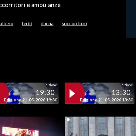
occorritori e ambulanze
 albero
feriti
donna
soccorritori
Edizione
Edizione
19:30
13:30
Edizione 21-05-2026 19:30
Edizione 21-05-2026 13:30