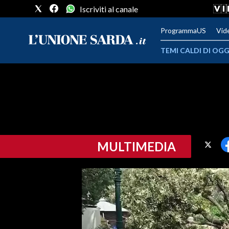
Iscriviti al canale
ProgrammaUS
Vid
TEMI CALDI DI OGG
METEO
COMUNI AL VOTO
VIDEO
MULTIMEDIA
FOTO
CRONACA SARDEGNA
CAGLIARI
PROVINCIA DI CAGLIARI
SULCIS IGLESIENTE