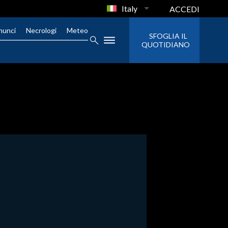
Italy
ACCEDI
nunci
Necrologi
Meteo
SFOGLIA IL
QUOTIDIANO