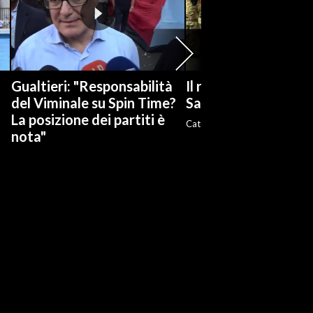
Gualtieri: "Responsabilità
Il rientro della Brig
del Viminale su Spin Time?
Sassari dal Libano
La posizione dei partiti è
Caterina Fiori
nota"