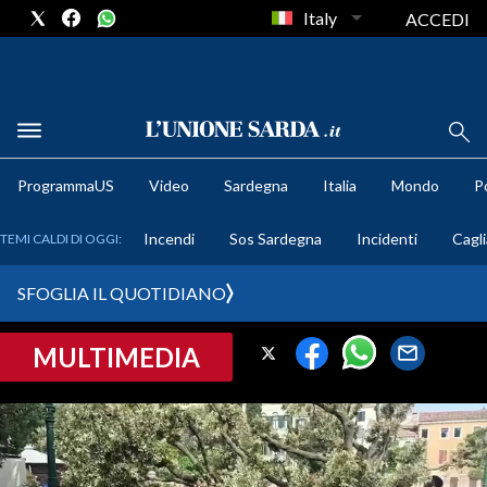
Italy
ACCEDI
METEO
ProgrammaUS
Video
Sardegna
Italia
Mondo
Po
COMUNI AL VOTO
Incendi
Sos Sardegna
Incidenti
Cagli
TEMI CALDI DI OGGI:
VIDEO
SFOGLIA IL QUOTIDIANO
FOTO
MULTIMEDIA
CRONACA SARDEGNA
CAGLIARI
PROVINCIA DI CAGLIARI
SULCIS IGLESIENTE