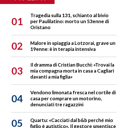
Tragedia sulla 131, schianto al bivio
01
per Paulilatino: morto un 53enne di
Oristano
02
Malore in spiaggia a Lotzorai, grave un
19enne: è in terapia intensiva
Il dramma di Cristian Bucchi: «Trovai la
03
mia compagna morta in casa a Cagliari
davanti a mia figlia»
Vendono limonata fresca nel cortile di
04
casa per comprare un motorino,
denunciati tre ragazzini
05
Quartu: «Cacciati dal b&b perché mio
figlio è autistico». Il gestore smentisce