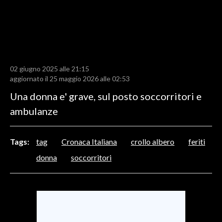
LAVORO
BANDI
SPORT IN SARDEGNA
02 giugno 2025 alle 21:15
SPORT
aggiornato il 25 maggio 2026 alle 02:53
RISULTATI E CLASSIFICHE
Una donna e' grave, sul posto soccorritori e
CALCIO
ambulanze
CALCIO REGIONALE
BASKET
Tags:
tag
Cronaca Italiana
crollo albero
feriti
VOLLEY
donna
soccorritori
MOTORI
TENNIS
ALTRI SPORT
CULTURA