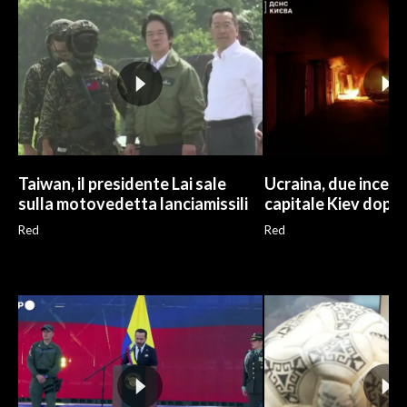
INFO AZIENDE
ABBONATI
ANNUNCI
NECROLOGI
PUBBLICITÀ
SPIAGGE
Taiwan, il presidente Lai sale
Ucraina, due incend
sulla motovedetta lanciamissili
capitale Kiev dopo
STORE
Red
Red