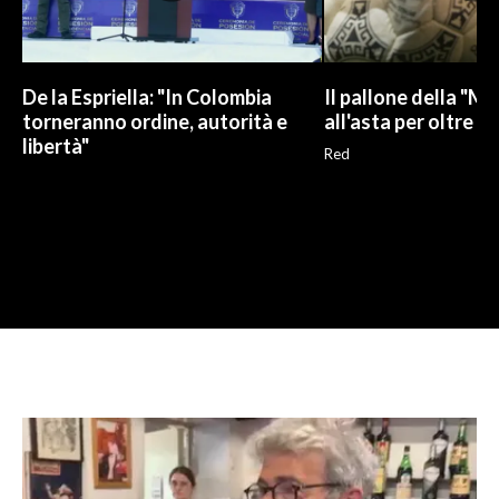
De la Espriella: "In Colombia
Il pallone della "M
torneranno ordine, autorità e
all'asta per oltre 10
libertà"
Red