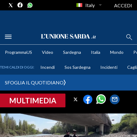
Italy
ACCEDI
METEO
ProgrammaUS
Video
Sardegna
Italia
Mondo
Po
COMUNI AL VOTO
Incendi
Sos Sardegna
Incidenti
Cagli
TEMI CALDI DI OGGI:
VIDEO
SFOGLIA IL QUOTIDIANO
FOTO
MULTIMEDIA
CRONACA SARDEGNA
CAGLIARI
PROVINCIA DI CAGLIARI
SULCIS IGLESIENTE