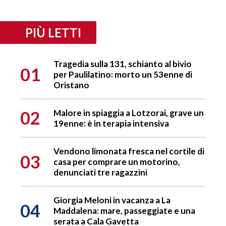
PIÙ LETTI
Tragedia sulla 131, schianto al bivio
01
per Paulilatino: morto un 53enne di
Oristano
02
Malore in spiaggia a Lotzorai, grave un
19enne: è in terapia intensiva
Vendono limonata fresca nel cortile di
03
casa per comprare un motorino,
denunciati tre ragazzini
Giorgia Meloni in vacanza a La
04
Maddalena: mare, passeggiate e una
serata a Cala Gavetta