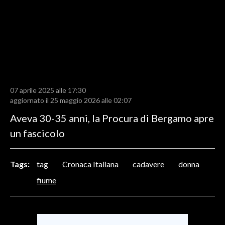
LAVORO
BANDI
SPORT IN SARDEGNA
SPORT
07 aprile 2025 alle 17:30
RISULTATI E CLASSIFICHE
aggiornato il 25 maggio 2026 alle 02:07
CALCIO
Aveva 30-35 anni, la Procura di Bergamo apre
CALCIO REGIONALE
un fascicolo
BASKET
VOLLEY
Tags:
tag
Cronaca Italiana
cadavere
donna
MOTORI
fiume
TENNIS
ALTRI SPORT
CULTURA