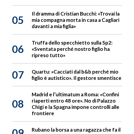
Il dramma di Cristian Bucchi: «Trovai la
05
mia compagna morta in casa a Cagliari
davanti a mia figlia»
Truffa dello specchietto sulla Sp2:
06
«Sventata perché nostro figlio ha
ripreso tutto»
07
Quartu: «Cacciati dal b&b perché mio
figlio è autistico». Il gestore smentisce
Madrid e l’ultimatum a Roma: «Confini
08
riaperti entro 48 ore». No di Palazzo
Chigi e la Spagna impone controlli alle
frontiere
09
Rubano la borsa a una ragazza che fa il