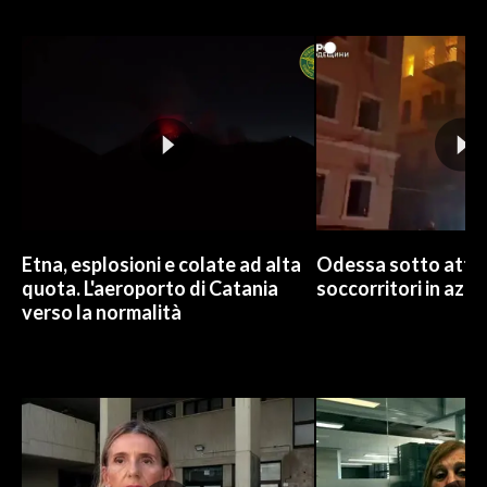
INFO AZIENDE
ABBONATI
ANNUNCI
NECROLOGI
PUBBLICITÀ
SPIAGGE
STORE
Etna, esplosioni e colate ad alta
Odessa sotto attac
quota. L'aeroporto di Catania
soccorritori in azio
verso la normalità