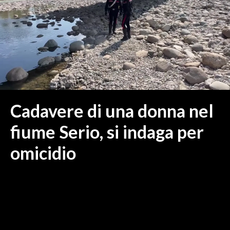
MEDIO CAMPIDANO
ORISTANO E PROVINCIA
SASSARI E PROVINCIA
GALLURA
NUORO E PROVINCIA
OGLIASTRA
AGENDA
Cadavere di una donna nel
CRONACA
fiume Serio, si indaga per
ITALIA
omicidio
MONDO
POLITICA
ECONOMIA
SERVIZI ALLE IMPRESE