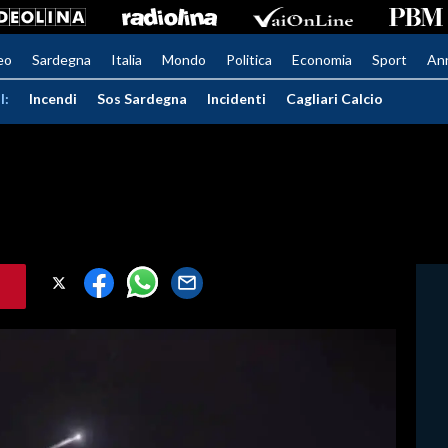
eo
Sardegna
Italia
Mondo
Politica
Economia
Sport
An
I:
Incendi
Sos Sardegna
Incidenti
Cagliari Calcio