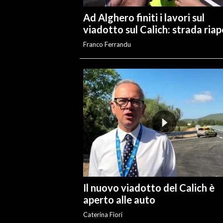
Ad Alghero finiti i lavori sul
INFO AZIENDE
viadotto sul Calich: strada ria
ABBONATI
Franco Ferrandu
ANNUNCI
NECROLOGI
PUBBLICITÀ
SPIAGGE
STORE
Il nuovo viadotto del Calich è
aperto alle auto
Caterina Fiori