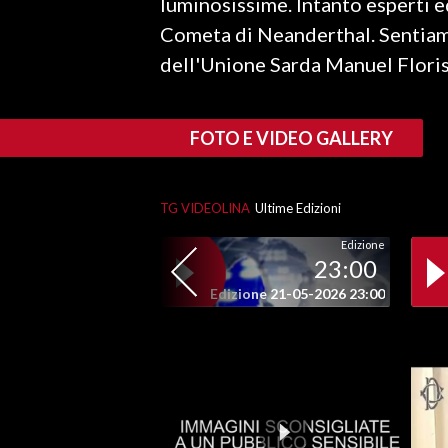
luminosissime. Intanto esperti e
LAVORO
Cometa di Neanderthal. Sentiamo 
BANDI
dell'Unione Sarda Manuel Floris
SPORT IN SARDEGNA
FOTO E VIDEO GALLERY
SPORT
RISULTATI E CLASSIFICHE
TG VIDEOLINA
Ultime Edizioni
CALCIO
CALCIO REGIONALE
Edizione
23:00
BASKET
Edizione 21-05-2026 23:00
VOLLEY
MOTORI
TENNIS
ALTRI SPORT
CULTURA