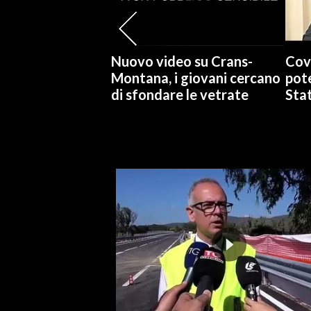
SPETTACOLI
Nuovo video su Crans-
Cov
GOSSIP
Montana, i giovani cercano
pote
di sfondare le vetrate
Stat
SALUTE
SARDEGNA TURISMO
SARDI NEL MONDO
NOTIZIE
EVENTI
#CARAUNIONE
3 MINUTI CON
INSULARITÀ