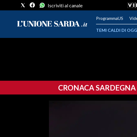
Iscriviti al canale
ProgrammaUS
Vid
TEMI CALDI DI OGG
METEO
COMUNI AL VOTO
VIDEO
CRONACA SARDEGNA
FOTO
CRONACA SARDEGNA
CAGLIARI
PROVINCIA DI CAGLIARI
SULCIS IGLESIENTE