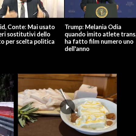
id, Conte: Mai usato
Trump: Melania Odia
ri sostitutivi dello
quando imito atlete trans
o per scelta politica
ha fatto film numero uno
dell'anno