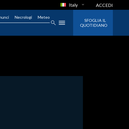
Italy
ACCEDI
nunci
Necrologi
Meteo
SFOGLIA IL
QUOTIDIANO