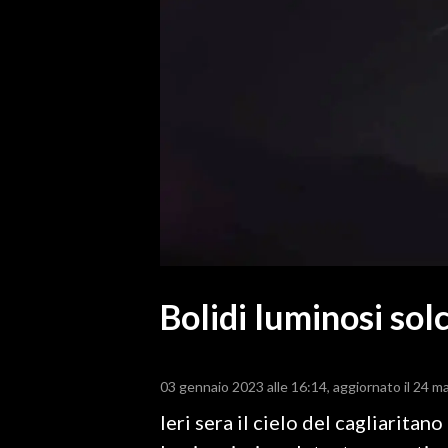
MEDIO CAMPIDANO
ORISTANO E PROVINCIA
SASSARI E PROVINCIA
GALLURA
NUORO E PROVINCIA
OGLIASTRA
AGENDA
CRONACA
ITALIA
MONDO
Bolidi luminosi sol
POLITICA
03 gennaio 2023 alle 16:14
aggiornato il 24 m
ECONOMIA
Ieri sera il cielo del cagliarita
SERVIZI ALLE IMPRESE