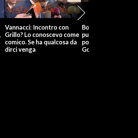
Vannacci: Incontro con
Boccia (Pd) su conti
,
Grillo? Lo conoscevo come
pubblici a Giorgetti
comico. Se ha qualcosa da
possiamo affidarci a
dirci venga
Governo a occhi chi