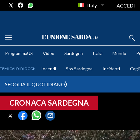
Italy
ACCEDI
METEO
ProgrammaUS
Video
Sardegna
Italia
Mondo
Po
COMUNI AL VOTO
Incendi
Sos Sardegna
Incidenti
Cagli
TEMI CALDI DI OGGI:
VIDEO
SFOGLIA IL QUOTIDIANO
FOTO
CRONACA SARDEGNA
CRONACA SARDEGNA
CAGLIARI
PROVINCIA DI CAGLIARI
SULCIS IGLESIENTE