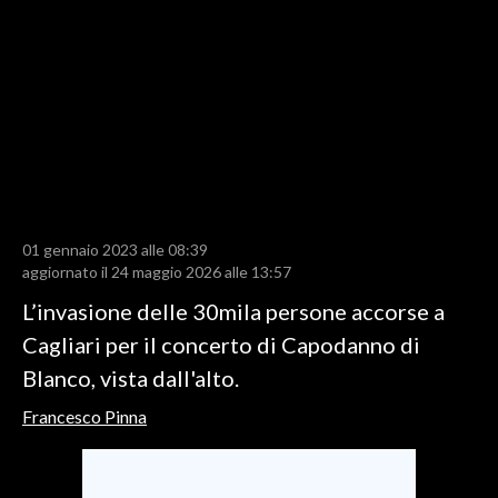
LAVORO
BANDI
SPORT IN SARDEGNA
SPORT
RISULTATI E CLASSIFICHE
CALCIO
01 gennaio 2023 alle 08:39
aggiornato il 24 maggio 2026 alle 13:57
CALCIO REGIONALE
BASKET
L’invasione delle 30mila persone accorse a
VOLLEY
Cagliari per il concerto di Capodanno di
MOTORI
Blanco, vista dall'alto.
TENNIS
Francesco Pinna
ALTRI SPORT
CULTURA