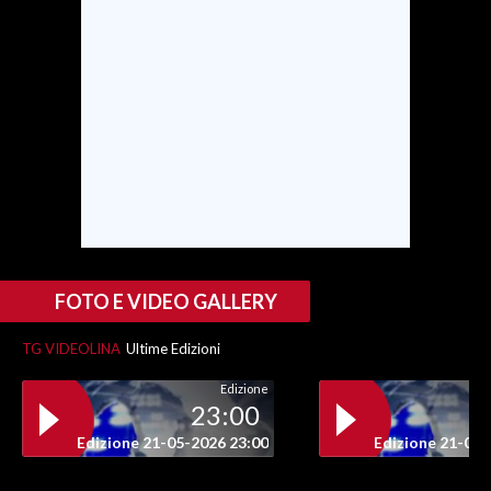
SPETTACOLI
GOSSIP
SALUTE
SARDEGNA TURISMO
SARDI NEL MONDO
NOTIZIE
FOTO E VIDEO GALLERY
EVENTI
TG VIDEOLINA
Ultime Edizioni
#CARAUNIONE
Edizione
23:00
3 MINUTI CON
Edizione 21-05-2026 23:00
Edizione 21-05-
INSULARITÀ