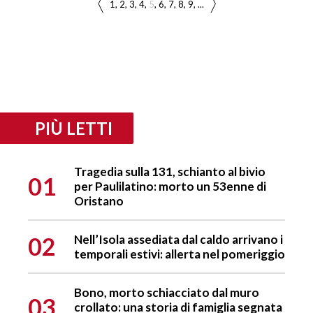
1
2
3
4
5
6
7
8
9
...
PIÙ LETTI
Tragedia sulla 131, schianto al bivio
01
per Paulilatino: morto un 53enne di
Oristano
02
Nell’Isola assediata dal caldo arrivano i
temporali estivi: allerta nel pomeriggio
Bono, morto schiacciato dal muro
03
crollato: una storia di famiglia segnata