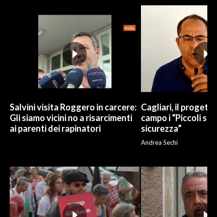
INFO AZIENDE
ABBONATI
ANNUNCI
NECROLOGI
PUBBLICITÀ
SPIAGGE
Salvini visita Roggero in carcere:
Cagliari, il progetto 
STORE
Gli siamo vicini no a risarcimenti
campo i “Piccoli sup
ai parenti dei rapinatori
sicurezza”
Andrea Sechi