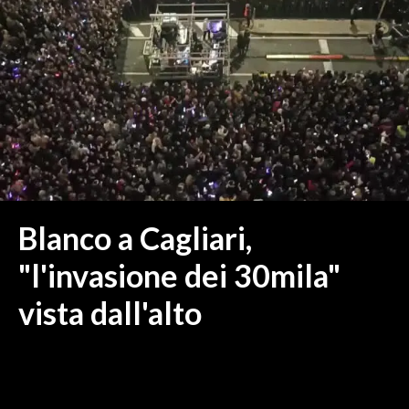
MEDIO CAMPIDANO
ORISTANO E PROVINCIA
SASSARI E PROVINCIA
GALLURA
NUORO E PROVINCIA
OGLIASTRA
AGENDA
CRONACA
Blanco a Cagliari,
ITALIA
"l'invasione dei 30mila"
MONDO
vista dall'alto
POLITICA
ECONOMIA
SERVIZI ALLE IMPRESE