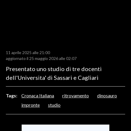
LAVORO
BANDI
SPORT IN SARDEGNA
SPORT
11 aprile 2025 alle 21:00
RISULTATI E CLASSIFICHE
aggiornato il 25 maggio 2026 alle 02:07
CALCIO
Presentato uno studio di tre docenti
CALCIO REGIONALE
dell'Universita' di Sassari e Cagliari
BASKET
VOLLEY
Tags:
Cronaca Italiana
ritrovamento
dinosauro
MOTORI
impronte
studio
TENNIS
ALTRI SPORT
CULTURA