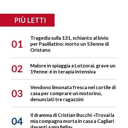
PIÙ LETTI
Tragedia sulla 131, schianto al bivio
01
per Paulilatino: morto un 53enne di
Oristano
02
Malore in spiaggia a Lotzorai, grave un
19enne: è in terapia intensiva
Vendono limonata fresca nel cortile di
03
casa per comprare un motorino,
denunciati tre ragazzini
Il dramma di Cristian Bucchi: «Trovai la
04
mia compagna morta in casa a Cagliari
davanti a mia figlia»