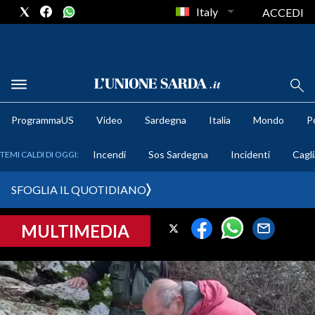
Italy
ACCEDI
METEO
ProgrammaUS
Video
Sardegna
Italia
Mondo
Po
COMUNI AL VOTO
Incendi
Sos Sardegna
Incidenti
Cagli
TEMI CALDI DI OGGI:
VIDEO
SFOGLIA IL QUOTIDIANO
FOTO
MULTIMEDIA
CRONACA SARDEGNA
CAGLIARI
PROVINCIA DI CAGLIARI
SULCIS IGLESIENTE