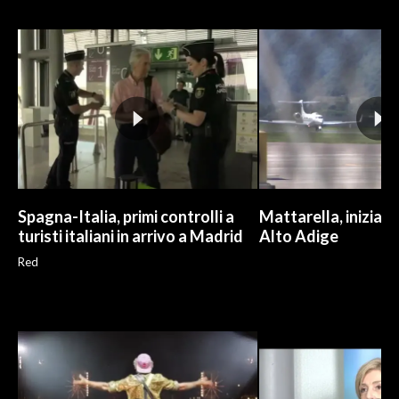
INFO AZIENDE
ABBONATI
ANNUNCI
NECROLOGI
PUBBLICITÀ
SPIAGGE
STORE
Spagna-Italia, primi controlli a
Mattarella, iniziate
turisti italiani in arrivo a Madrid
Alto Adige
Red