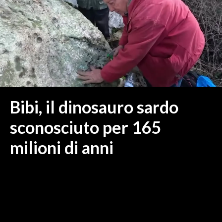
MEDIO CAMPIDANO
ORISTANO E PROVINCIA
SASSARI E PROVINCIA
GALLURA
NUORO E PROVINCIA
OGLIASTRA
AGENDA
Bibi, il dinosauro sardo
CRONACA
sconosciuto per 165
ITALIA
milioni di anni
MONDO
POLITICA
ECONOMIA
SERVIZI ALLE IMPRESE