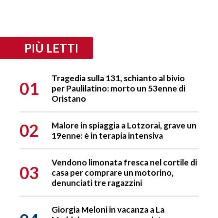
PIÙ LETTI
Tragedia sulla 131, schianto al bivio
01
per Paulilatino: morto un 53enne di
Oristano
02
Malore in spiaggia a Lotzorai, grave un
19enne: è in terapia intensiva
Vendono limonata fresca nel cortile di
03
casa per comprare un motorino,
denunciati tre ragazzini
Giorgia Meloni in vacanza a La