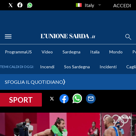
Italy
ACCEDI
METEO
ProgrammaUS
Video
Sardegna
Italia
Mondo
Po
COMUNI AL VOTO
Incendi
Sos Sardegna
Incidenti
Cagli
TEMI CALDI DI OGGI:
VIDEO
SFOGLIA IL QUOTIDIANO
FOTO
SPORT
CRONACA SARDEGNA
CAGLIARI
PROVINCIA DI CAGLIARI
SULCIS IGLESIENTE