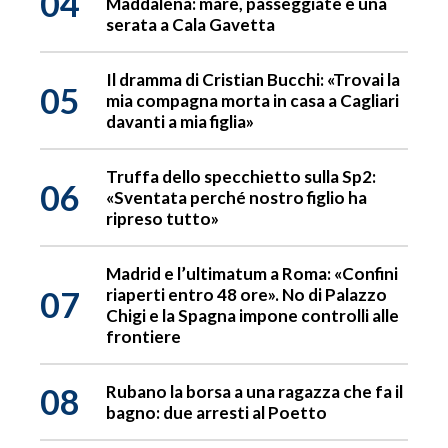
04
Maddalena: mare, passeggiate e una
serata a Cala Gavetta
Il dramma di Cristian Bucchi: «Trovai la
05
mia compagna morta in casa a Cagliari
davanti a mia figlia»
Truffa dello specchietto sulla Sp2:
06
«Sventata perché nostro figlio ha
ripreso tutto»
Madrid e l’ultimatum a Roma: «Confini
07
riaperti entro 48 ore». No di Palazzo
Chigi e la Spagna impone controlli alle
frontiere
08
Rubano la borsa a una ragazza che fa il
bagno: due arresti al Poetto