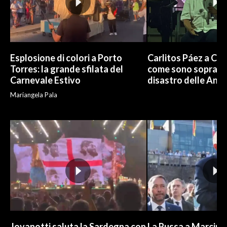
Esplosione di colori a Porto
Carlitos Páez a Cagl
Torres: la grande sfilata del
come sono sopravvi
Carnevale Estivo
disastro delle And
Mariangela Pala
Jovanotti saluta la Sardegna con
La Russa a Marcinel