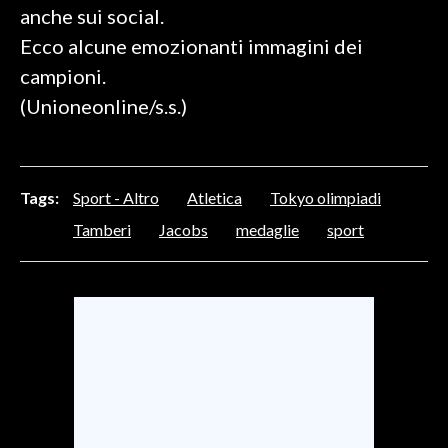
anche sui social.
Ecco alcune emozionanti immagini dei
SPETTACOLI
campioni.
GOSSIP
(Unioneonline/s.s.)
SALUTE
SARDEGNA TURISMO
Tags:
Sport - Altro
Atletica
Tokyo olimpiadi
Tamberi
Jacobs
medaglie
sport
SARDI NEL MONDO
NOTIZIE
EVENTI
#CARAUNIONE
3 MINUTI CON
INSULARITÀ