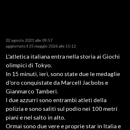
LAVORO
BANDI
SPORT IN SARDEGNA
02 agosto 2021 alle 09:57
SPORT
aggiornato il 25 maggio 2026 alle 15:12
RISULTATI E CLASSIFICHE
L'atletica italiana entra nella storia ai Giochi
CALCIO
olimpici di Tokyo.
CALCIO REGIONALE
In 15 minuti, ieri, sono state due le medaglie
BASKET
d'oro conquistate da Marcell Jacbobs e
VOLLEY
Gianmarco Tamberi.
MOTORI
I due azzurri sono entrambi atleti della
TENNIS
polizia e sono saliti sul podio nei 100 metri
ALTRI SPORT
piani e nel salto in alto.
Ormai sono due vere e proprie star in Italia e
CULTURA