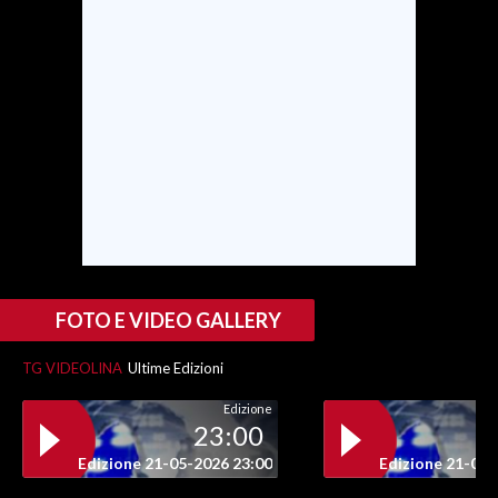
SPETTACOLI
GOSSIP
SALUTE
SARDEGNA TURISMO
SARDI NEL MONDO
NOTIZIE
FOTO E VIDEO GALLERY
EVENTI
TG VIDEOLINA
Ultime Edizioni
#CARAUNIONE
Edizione
23:00
3 MINUTI CON
Edizione 21-05-2026 23:00
Edizione 21-05-
INSULARITÀ