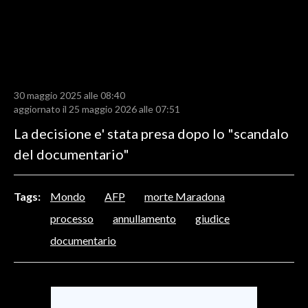
LAVORO
BANDI
SPORT IN SARDEGNA
30 maggio 2025 alle 08:40
SPORT
aggiornato il 25 maggio 2026 alle 07:51
RISULTATI E CLASSIFICHE
La decisione e' stata presa dopo lo "scandalo
CALCIO
del documentario"
CALCIO REGIONALE
BASKET
Tags:
Mondo
AFP
morte Maradona
VOLLEY
processo
annullamento
giudice
MOTORI
documentario
TENNIS
ALTRI SPORT
CULTURA