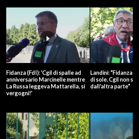
INFO AZIENDE
ABBONATI
ANNUNCI
NECROLOGI
PUBBLICITÀ
SPIAGGE
STORE
Fidanza (FdI): 'Cgil di spalle ad
Landini: “Fidanza h
anniversario Marcinelle mentre
di sole, Cgil non si 
La Russa leggeva Mattarella, si
dall'altra parte”
vergogni!'