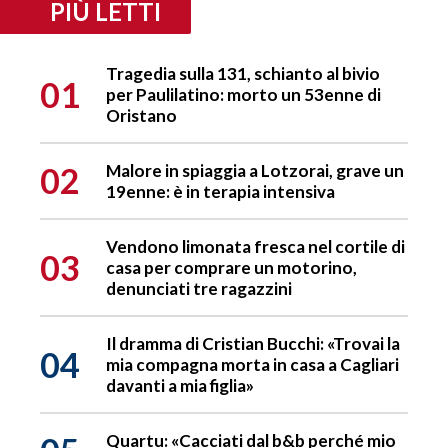
PIÙ LETTI
Tragedia sulla 131, schianto al bivio
01
per Paulilatino: morto un 53enne di
Oristano
02
Malore in spiaggia a Lotzorai, grave un
19enne: è in terapia intensiva
Vendono limonata fresca nel cortile di
03
casa per comprare un motorino,
denunciati tre ragazzini
Il dramma di Cristian Bucchi: «Trovai la
04
mia compagna morta in casa a Cagliari
davanti a mia figlia»
Quartu: «Cacciati dal b&b perché mio