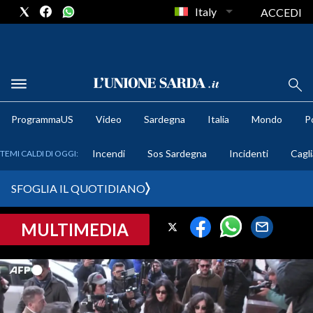
Italy
ACCEDI
METEO
ProgrammaUS
Video
Sardegna
Italia
Mondo
Po
COMUNI AL VOTO
Incendi
Sos Sardegna
Incidenti
Cagli
TEMI CALDI DI OGGI:
VIDEO
SFOGLIA IL QUOTIDIANO
FOTO
MULTIMEDIA
CRONACA SARDEGNA
CAGLIARI
PROVINCIA DI CAGLIARI
SULCIS IGLESIENTE