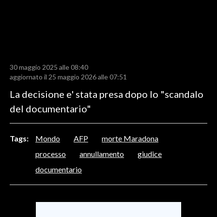
LAVORO
BANDI
SPORT IN SARDEGNA
30 maggio 2025 alle 08:40
SPORT
aggiornato il 25 maggio 2026 alle 07:51
RISULTATI E CLASSIFICHE
La decisione e' stata presa dopo lo "scandalo
CALCIO
del documentario"
CALCIO REGIONALE
BASKET
Tags:
Mondo
AFP
morte Maradona
VOLLEY
processo
annullamento
giudice
MOTORI
documentario
TENNIS
ALTRI SPORT
CULTURA