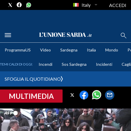
Italy
ACCEDI
METEO
ProgrammaUS
Video
Sardegna
Italia
Mondo
Po
COMUNI AL VOTO
Incendi
Sos Sardegna
Incidenti
Cagli
TEMI CALDI DI OGGI:
VIDEO
SFOGLIA IL QUOTIDIANO
FOTO
MULTIMEDIA
CRONACA SARDEGNA
CAGLIARI
PROVINCIA DI CAGLIARI
SULCIS IGLESIENTE