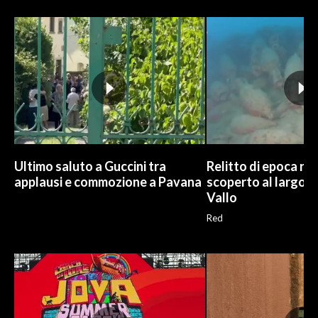
INFO AZIENDE
ABBONATI
ANNUNCI
NECROLOGI
PUBBLICITÀ
SPIAGGE
STORE
Ultimo saluto a Guccini tra
Relitto di epoca r
applausi e commozione a Pavana
scoperto al largo d
Vallo
Red