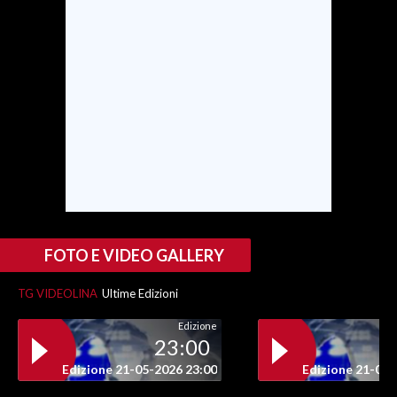
SPETTACOLI
GOSSIP
SALUTE
SARDEGNA TURISMO
SARDI NEL MONDO
NOTIZIE
FOTO E VIDEO GALLERY
EVENTI
TG VIDEOLINA
Ultime Edizioni
#CARAUNIONE
Edizione
23:00
3 MINUTI CON
Edizione 21-05-2026 23:00
Edizione 21-05-
INSULARITÀ