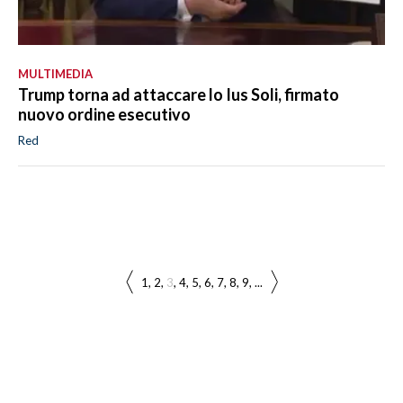
MULTIMEDIA
Trump torna ad attaccare lo Ius Soli, firmato
nuovo ordine esecutivo
Red
1
2
3
4
5
6
7
8
9
...