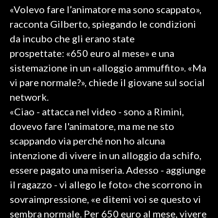
«Volevo fare l’animatore ma sono scappato»,
SPETTACOLI
racconta Gilberto, spiegando le condizioni
da incubo che gli erano state
GOSSIP
prospettate: «650 euro al mese» e una
sistemazione in un «alloggio ammuffito». «Ma
SALUTE
vi pare normale?», chiede il giovane sul social
SARDEGNA TURISMO
network.
«Ciao - attacca nel video - sono a Rimini,
SARDI NEL MONDO
dovevo fare l'animatore, ma me ne sto
NOTIZIE
scappando via perché non ho alcuna
EVENTI
intenzione di vivere in un alloggio da schifo,
#CARAUNIONE
essere pagato una miseria. Adesso - aggiunge
il ragazzo - vi allego le foto» che scorrono in
3 MINUTI CON
sovraimpressione, «e ditemi voi se questo vi
sembra normale. Per 650 euro al mese, vivere
INSULARITÀ