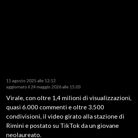
LAVORO
BANDI
SPORT IN SARDEGNA
SPORT
RISULTATI E CLASSIFICHE
CALCIO
CALCIO REGIONALE
11 agosto 2025 alle 12:12
BASKET
aggiornato il 24 maggio 2026 alle 15:03
VOLLEY
Virale, con oltre 1,4 milioni di visualizzazioni,
MOTORI
quasi 6.000 commenti e oltre 3.500
TENNIS
condivisioni, il video girato alla stazione di
ALTRI SPORT
Rimini e postato su TikTok da un giovane
neolaureato.
CULTURA