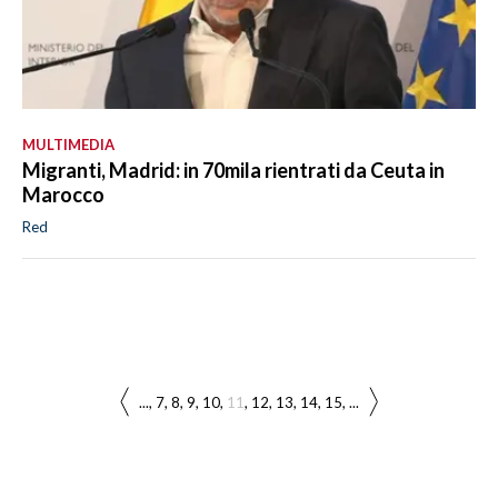
MULTIMEDIA
Migranti, Madrid: in 70mila rientrati da Ceuta in
Marocco
Red
...
7
8
9
10
11
12
13
14
15
...