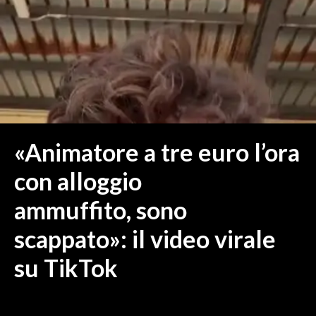
MEDIO CAMPIDANO
ORISTANO E PROVINCIA
SASSARI E PROVINCIA
GALLURA
NUORO E PROVINCIA
OGLIASTRA
AGENDA
«Animatore a tre euro l’ora
CRONACA
con alloggio
ITALIA
ammuffito, sono
MONDO
scappato»: il video virale
POLITICA
su TikTok
ECONOMIA
SERVIZI ALLE IMPRESE