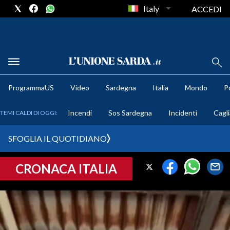
Italy
ACCEDI
METEO
ProgrammaUS
Video
Sardegna
Italia
Mondo
Po
COMUNI AL VOTO
Incendi
Sos Sardegna
Incidenti
Cagli
TEMI CALDI DI OGGI:
VIDEO
SFOGLIA IL QUOTIDIANO
FOTO
CRONACA ITALIA
CRONACA SARDEGNA
CAGLIARI
PROVINCIA DI CAGLIARI
SULCIS IGLESIENTE