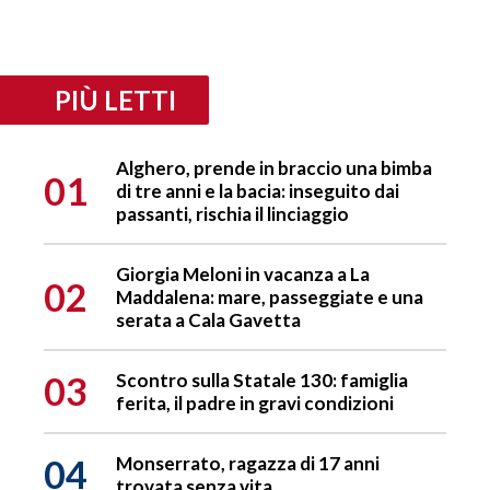
PIÙ LETTI
Alghero, prende in braccio una bimba
01
di tre anni e la bacia: inseguito dai
passanti, rischia il linciaggio
Giorgia Meloni in vacanza a La
02
Maddalena: mare, passeggiate e una
serata a Cala Gavetta
03
Scontro sulla Statale 130: famiglia
ferita, il padre in gravi condizioni
04
Monserrato, ragazza di 17 anni
trovata senza vita