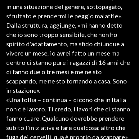
in una situazione del genere, sottopagato,
INFO AZIENDE
sfruttato e prendermi le peggio malattie».
ABBONATI
Dalla struttura, aggiunge, «mi hanno detto
ANNUNCI
che io sono troppo sensibile, che non ho
NECROLOGI
spirito d'adattamento, ma sfido chiunque a
PUBBLICITÀ
vivere un mese, io avrei fatto un mese ma
SPIAGGE
dentro ci stanno pure i ragazzi di 16 anni che
STORE
ci fanno due o tre mesi e me ne sto
scappando, me ne sto tornando a casa. Sono
in stazione».
«Una follia – continua – dicono che in Italia
non c'è lavoro. Ti credo, i lavori che ci stanno
fanno c...are. Qualcuno dovrebbe prendere
subito l'iniziativa e fare qualcosa: altro che
fuga dei cervelli, qua è proprio da scappare»,