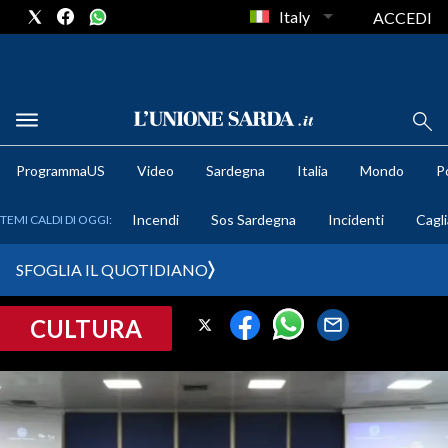
Italy
ACCEDI
METEO
ProgrammaUS
Video
Sardegna
Italia
Mondo
Po
COMUNI AL VOTO
Incendi
Sos Sardegna
Incidenti
Cagli
TEMI CALDI DI OGGI:
VIDEO
SFOGLIA IL QUOTIDIANO
FOTO
CULTURA
CRONACA SARDEGNA
CAGLIARI
PROVINCIA DI CAGLIARI
SULCIS IGLESIENTE