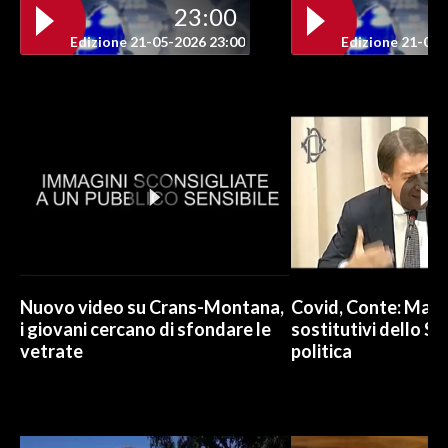
23:00
INFO AZIENDE
Edizione 21-05-2026 23:00
Edizione 21-05-
ABBONATI
ANNUNCI
NECROLOGI
PUBBLICITÀ
SPIAGGE
STORE
Nuovo video su Crans-Montana,
Covid, Conte: Mai u
i giovani cercano di sfondare le
sostitutivi dello St
vetrate
politica