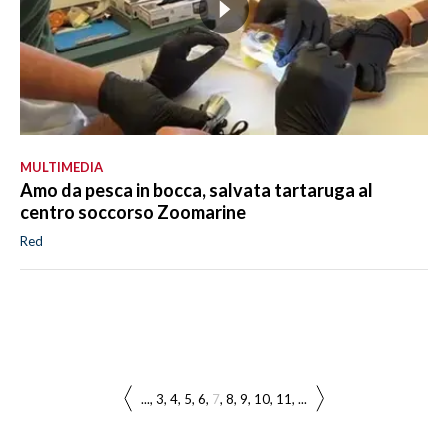
MULTIMEDIA
Amo da pesca in bocca, salvata tartaruga al
centro soccorso Zoomarine
Red
...
3
4
5
6
7
8
9
10
11
...