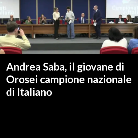
MEDIO CAMPIDANO
ORISTANO E PROVINCIA
SASSARI E PROVINCIA
GALLURA
NUORO E PROVINCIA
OGLIASTRA
AGENDA
Andrea Saba, il giovane di
CRONACA
Orosei campione nazionale
ITALIA
di Italiano
MONDO
POLITICA
ECONOMIA
SERVIZI ALLE IMPRESE