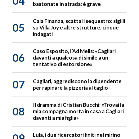
04
bastonate in strada: è grave
Cala Finanza, scatta il sequestro: sigilli
05
su Villa Joy e altre strutture, cinque
indagati
Caso Esposito, l’Ad Melis: «Cagliari
06
davanti a qualcosa di simile a un
tentativo di estorsione»
07
Cagliari, aggrediscono la dipendente
per rapinare la pizzeria al taglio
Il dramma di Cristian Bucchi: «Trovai la
08
mia compagna morta in casa a Cagliari
davanti a mia figlia»
09
Lula, i due ricercatori finiti nel mirino