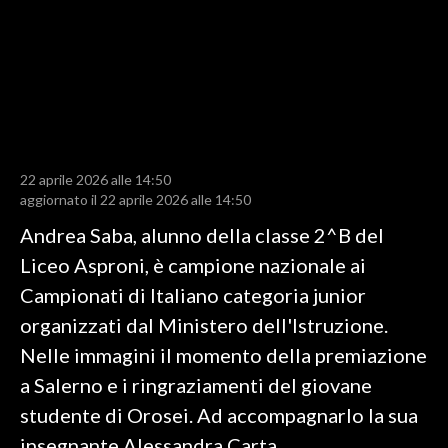
LAVORO
BANDI
SPORT IN SARDEGNA
SPORT
22 aprile 2026 alle 14:50
RISULTATI E CLASSIFICHE
aggiornato il 22 aprile 2026 alle 14:50
CALCIO
Andrea Saba, alunno della classe 2^B del
CALCIO REGIONALE
Liceo Asproni, è campione nazionale ai
BASKET
Campionati di Italiano categoria junior
VOLLEY
organizzati dal Ministero dell'Istruzione.
MOTORI
Nelle immagini il momento della premiazione
TENNIS
a Salerno e i ringraziamenti del giovane
ALTRI SPORT
studente di Orosei. Ad accompagnarlo la sua
insegnante Alessandra Carta.
CULTURA