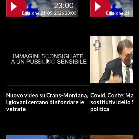
23:00
INFO AZIENDE
Edizione 21-05-2026 23:00
Edizione 21-05-
ABBONATI
ANNUNCI
NECROLOGI
PUBBLICITÀ
SPIAGGE
STORE
Nuovo video su Crans-Montana,
Covid, Conte: Mai u
i giovani cercano di sfondare le
sostitutivi dello St
vetrate
politica