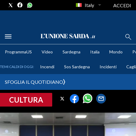
Italy
ACCEDI
METEO
ProgrammaUS
Video
Sardegna
Italia
Mondo
Po
COMUNI AL VOTO
Incendi
Sos Sardegna
Incidenti
Cagli
TEMI CALDI DI OGGI:
VIDEO
SFOGLIA IL QUOTIDIANO
FOTO
CULTURA
CRONACA SARDEGNA
CAGLIARI
PROVINCIA DI CAGLIARI
SULCIS IGLESIENTE