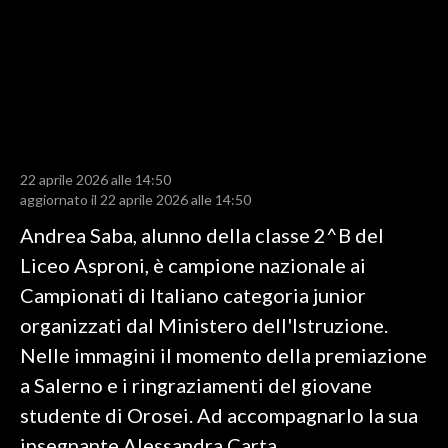
LAVORO
BANDI
SPORT IN SARDEGNA
SPORT
22 aprile 2026 alle 14:50
RISULTATI E CLASSIFICHE
aggiornato il 22 aprile 2026 alle 14:50
CALCIO
Andrea Saba, alunno della classe 2^B del
CALCIO REGIONALE
Liceo Asproni, è campione nazionale ai
BASKET
Campionati di Italiano categoria junior
VOLLEY
organizzati dal Ministero dell'Istruzione.
MOTORI
Nelle immagini il momento della premiazione
TENNIS
a Salerno e i ringraziamenti del giovane
ALTRI SPORT
studente di Orosei. Ad accompagnarlo la sua
insegnante Alessandra Carta.
CULTURA