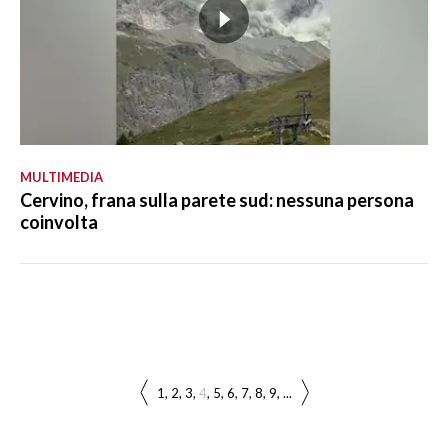
MULTIMEDIA
Cervino, frana sulla parete sud: nessuna persona
coinvolta
1
2
3
4
5
6
7
8
9
...