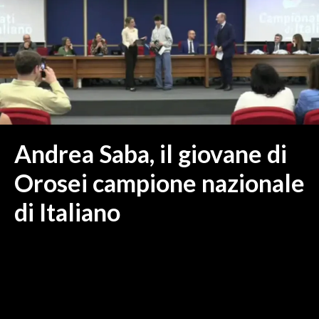
MEDIO CAMPIDANO
ORISTANO E PROVINCIA
SASSARI E PROVINCIA
GALLURA
NUORO E PROVINCIA
OGLIASTRA
AGENDA
Andrea Saba, il giovane di
CRONACA
Orosei campione nazionale
ITALIA
di Italiano
MONDO
POLITICA
ECONOMIA
SERVIZI ALLE IMPRESE