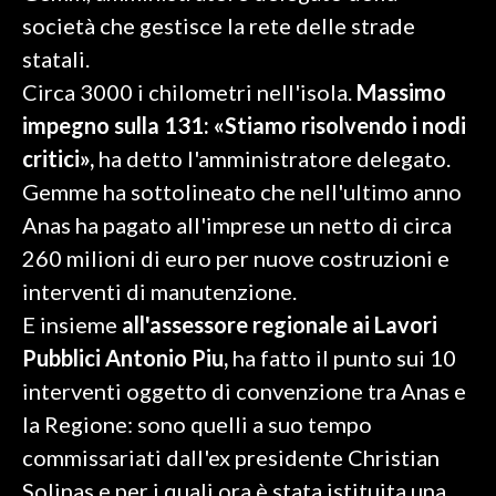
società che gestisce la rete delle strade
SPETTACOLI
statali.
Circa 3000 i chilometri nell'isola.
Massimo
GOSSIP
impegno sulla 131: «Stiamo risolvendo i nodi
SALUTE
critici»,
ha detto l'amministratore delegato.
Gemme ha sottolineato che nell'ultimo anno
SARDEGNA TURISMO
Anas ha pagato all'imprese un netto di circa
260 milioni di euro per nuove costruzioni e
SARDI NEL MONDO
interventi di manutenzione.
NOTIZIE
E insieme
all'assessore regionale ai Lavori
EVENTI
Pubblici Antonio Piu,
ha fatto il punto sui 10
#CARAUNIONE
interventi oggetto di convenzione tra Anas e
la Regione: sono quelli a suo tempo
3 MINUTI CON
commissariati dall'ex presidente Christian
Solinas e per i quali ora è stata istituita una
INSULARITÀ