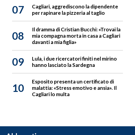
07
Cagliari, aggrediscono la dipendente
per rapinare la pizzeria al taglio
Il dramma di Cristian Bucchi: «Trovai la
08
mia compagna morta in casa a Cagliari
davanti a mia figlia»
09
Lula, i due ricercatori finiti nel mirino
hanno lasciato la Sardegna
Esposito presenta un certificato di
10
malattia: «Stress emotivo e ansia». Il
Cagliari lo multa