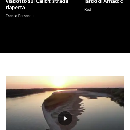
viadotto sul Calich: strada
lardo di Arnad: c'è 
riaperta
Red
Franco Ferrandu