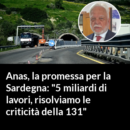
MEDIO CAMPIDANO
ORISTANO E PROVINCIA
SASSARI E PROVINCIA
GALLURA
NUORO E PROVINCIA
OGLIASTRA
AGENDA
CRONACA
Anas, la promessa per la
ITALIA
Sardegna: "5 miliardi di
MONDO
lavori, risolviamo le
POLITICA
criticità della 131"
ECONOMIA
SERVIZI ALLE IMPRESE