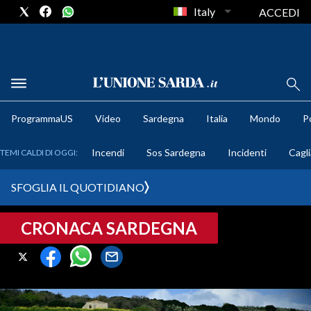
Italy
ACCEDI
METEO
ProgrammaUS
Video
Sardegna
Italia
Mondo
Po
COMUNI AL VOTO
Incendi
Sos Sardegna
Incidenti
Cagli
TEMI CALDI DI OGGI:
VIDEO
SFOGLIA IL QUOTIDIANO
FOTO
CRONACA SARDEGNA
CRONACA SARDEGNA
CAGLIARI
PROVINCIA DI CAGLIARI
SULCIS IGLESIENTE