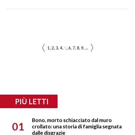
1
2
3
4
5
6
7
8
9
...
PIÙ LETTI
Bono, morto schiacciato dal muro
01
crollato: una storia di famiglia segnata
dalle disgrazie