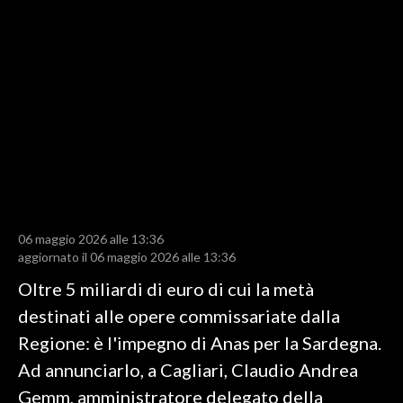
LAVORO
BANDI
SPORT IN SARDEGNA
SPORT
RISULTATI E CLASSIFICHE
CALCIO
CALCIO REGIONALE
06 maggio 2026 alle 13:36
BASKET
aggiornato il 06 maggio 2026 alle 13:36
VOLLEY
Oltre 5 miliardi di euro di cui la metà
MOTORI
destinati alle opere commissariate dalla
TENNIS
Regione: è l'impegno di Anas per la Sardegna.
ALTRI SPORT
Ad annunciarlo, a Cagliari, Claudio Andrea
Gemm, amministratore delegato della
CULTURA