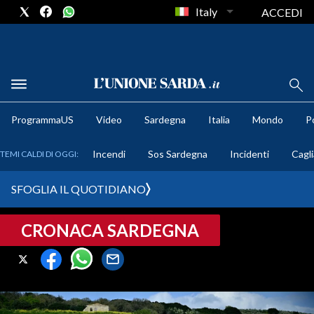
Italy
ACCEDI
METEO
ProgrammaUS
Video
Sardegna
Italia
Mondo
Po
COMUNI AL VOTO
Incendi
Sos Sardegna
Incidenti
Cagli
TEMI CALDI DI OGGI:
VIDEO
SFOGLIA IL QUOTIDIANO
FOTO
CRONACA SARDEGNA
CRONACA SARDEGNA
CAGLIARI
PROVINCIA DI CAGLIARI
SULCIS IGLESIENTE