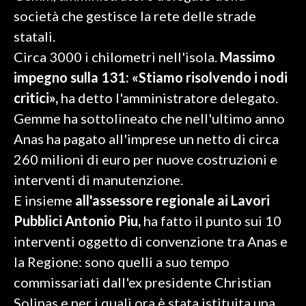
società che gestisce la rete delle strade
SPETTACOLI
statali.
Circa 3000 i chilometri nell'isola.
Massimo
GOSSIP
impegno sulla 131: «Stiamo risolvendo i nodi
SALUTE
critici»,
ha detto l'amministratore delegato.
Gemme ha sottolineato che nell'ultimo anno
SARDEGNA TURISMO
Anas ha pagato all'imprese un netto di circa
260 milioni di euro per nuove costruzioni e
SARDI NEL MONDO
interventi di manutenzione.
NOTIZIE
E insieme
all'assessore regionale ai Lavori
EVENTI
Pubblici Antonio Piu,
ha fatto il punto sui 10
#CARAUNIONE
interventi oggetto di convenzione tra Anas e
la Regione: sono quelli a suo tempo
3 MINUTI CON
commissariati dall'ex presidente Christian
Solinas e per i quali ora è stata istituita una
INSULARITÀ