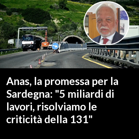
MEDIO CAMPIDANO
ORISTANO E PROVINCIA
SASSARI E PROVINCIA
GALLURA
NUORO E PROVINCIA
OGLIASTRA
AGENDA
CRONACA
Anas, la promessa per la
ITALIA
Sardegna: "5 miliardi di
MONDO
lavori, risolviamo le
POLITICA
criticità della 131"
ECONOMIA
SERVIZI ALLE IMPRESE