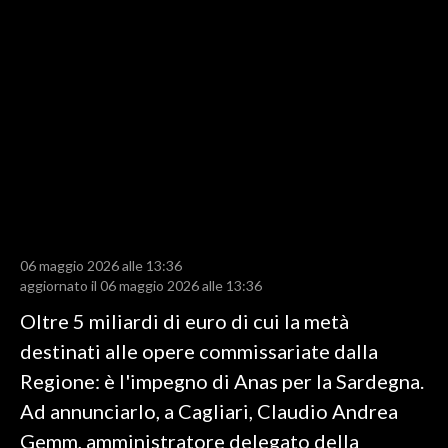
LAVORO
BANDI
SPORT IN SARDEGNA
SPORT
RISULTATI E CLASSIFICHE
CALCIO
CALCIO REGIONALE
06 maggio 2026 alle 13:36
BASKET
aggiornato il 06 maggio 2026 alle 13:36
VOLLEY
Oltre 5 miliardi di euro di cui la metà
MOTORI
destinati alle opere commissariate dalla
TENNIS
Regione: è l'impegno di Anas per la Sardegna.
ALTRI SPORT
Ad annunciarlo, a Cagliari, Claudio Andrea
Gemm, amministratore delegato della
CULTURA