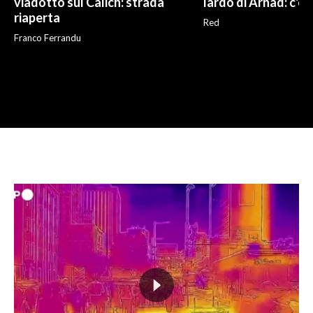
viadotto sul Calich: strada
lardo di Arnad: c'è 
riaperta
Red
Franco Ferrandu