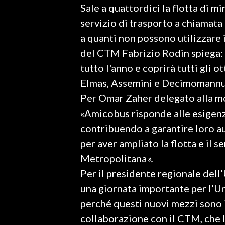
Sale a quattordici la flotta di m
LAVORO
servizio di trasporto a chiamata
BANDI
a quanti non possono utilizzare i
del CTM Fabrizio Rodin spiega: «I
SPORT IN SARDEGNA
tutto l'anno e coprirà tutti gli
SPORT
Elmas, Assemini e Decimomannu
RISULTATI E CLASSIFICHE
Per Omar Zaher delegato alla mob
CALCIO
«Amicobus risponde alle esigenz
CALCIO REGIONALE
contribuendo a garantire loro a
BASKET
per aver ampliato la flotta e il s
VOLLEY
Metropolitana
».
MOTORI
Per il presidente regionale dell
TENNIS
una giornata importante per l’Un
ALTRI SPORT
perché questi nuovi mezzi sono il
collaborazione con il CTM, che la
CULTURA