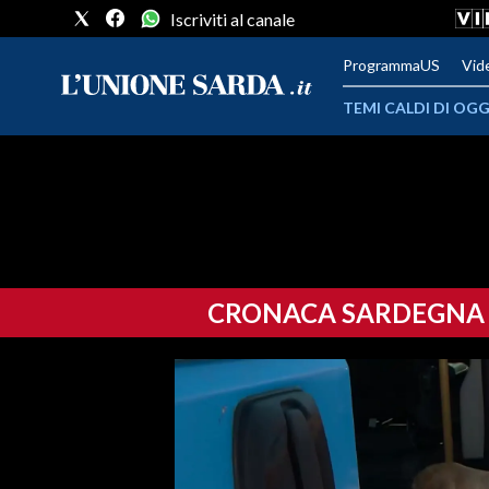
Iscriviti al canale
ProgrammaUS
Vid
TEMI CALDI DI OGG
METEO
COMUNI AL VOTO
VIDEO
CRONACA SARDEGNA
FOTO
CRONACA SARDEGNA
CAGLIARI
PROVINCIA DI CAGLIARI
SULCIS IGLESIENTE