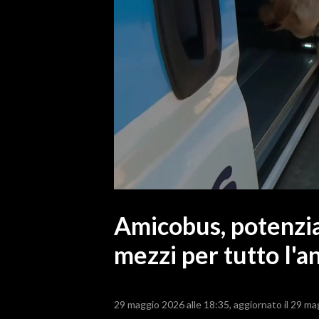
MEDIO CAMPIDANO
ORISTANO E PROVINCIA
SASSARI E PROVINCIA
GALLURA
NUORO E PROVINCIA
OGLIASTRA
AGENDA
CRONACA
ITALIA
MONDO
Amicobus, potenziat
mezzi per tutto l'a
POLITICA
ECONOMIA
29 maggio 2026 alle 18:35
aggiornato il 29 ma
SERVIZI ALLE IMPRESE