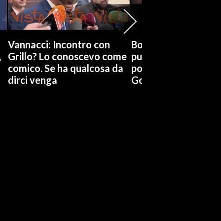
Vannacci: Incontro con
Boccia (Pd) su conti
,
Grillo? Lo conoscevo come
pubblici a Giorgetti
comico. Se ha qualcosa da
possiamo affidarci a
dirci venga
Governo a occhi chi