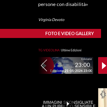
persone con disabilità»
SPETTACOLI
Virginia Devoto
GOSSIP
FOTO E VIDEO GALLERY
SALUTE
SARDEGNA TURISMO
TG VIDEOLINA
Ultime Edizioni
SARDI NEL MONDO
Edizione
23:00
NOTIZIE
Edizione 21-05-2026 23:00
EVENTI
#CARAUNIONE
3 MINUTI CON
INSULARITÀ