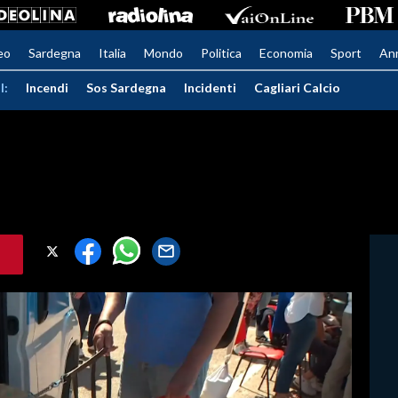
eo
Sardegna
Italia
Mondo
Politica
Economia
Sport
An
I:
Incendi
Sos Sardegna
Incidenti
Cagliari Calcio