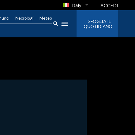
Italy
ACCEDI
nunci
Necrologi
Meteo
SFOGLIA IL
QUOTIDIANO