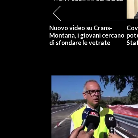
INFO AZIENDE
ABBONATI
Nuovo video su Crans-
Cov
ANNUNCI
Montana, i giovani cercano
pote
di sfondare le vetrate
Stat
NECROLOGI
PUBBLICITÀ
SPIAGGE
STORE