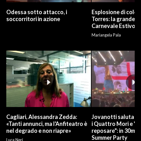
Odessa sotto attacco, i
Esplosione di color
soccorritori in azione
Torres: la grande sf
Carnevale Estivo
Mariangela Pala
Cagliari, Alessandra Zedda:
Jovanotti saluta l
«Tanti annunci, ma l'Anfiteatro è
i Quattro Mori e "
nel degrado e non riapre»
reposare": in 30mila 
Summer Party
Luca Neri