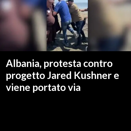
MEDIO CAMPIDANO
ORISTANO E PROVINCIA
SASSARI E PROVINCIA
GALLURA
NUORO E PROVINCIA
OGLIASTRA
AGENDA
Albania, protesta contro
CRONACA
progetto Jared Kushner e
ITALIA
viene portato via
MONDO
POLITICA
ECONOMIA
SERVIZI ALLE IMPRESE