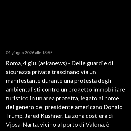
LAVORO
BANDI
SPORT IN SARDEGNA
SPORT
04 giugno 2026 alle 13:55
RISULTATI E CLASSIFICHE
Roma, 4 giu. (askanews) - Delle guardie di
CALCIO
sicurezza private trascinano via un
CALCIO REGIONALE
manifestante durante una protesta degli
BASKET
ambientalisti contro un progetto immobiliare
VOLLEY
turistico in un'area protetta, legato al nome
MOTORI
del genero del presidente americano Donald
TENNIS
Trump, Jared Kushner. La zona costiera di
ALTRI SPORT
Vjosa-Narta, vicino al porto di Valona, è
CULTURA