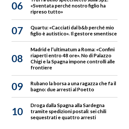
06
«Sventata perché nostro figlio ha
ripreso tutto»
07
Quartu: «Cacciati dal b&b perché mio
figlio è autistico». Il gestore smentisce
Madrid e l’ultimatum a Roma: «Confini
08
riaperti entro 48 ore». No di Palazzo
Chigi e la Spagna impone controlli alle
frontiere
09
Rubano la borsa a una ragazza che fa il
bagno: due arresti al Poetto
Droga dalla Spagna alla Sardegna
10
tramite spedizioni postali: sei chili
sequestrati e quattro arresti