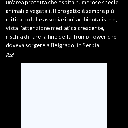
un'area protetta che ospita numerose specie
animali e vegetali. Il progetto è sempre più
SPETTACOLI
criticato dalle associazioni ambientaliste e,
GOSSIP
vista l'attenzione mediatica crescente,
rischia di fare la fine della Trump Tower che
SALUTE
doveva sorgere a Belgrado, in Serbia.
SARDEGNA TURISMO
Red
SARDI NEL MONDO
NOTIZIE
EVENTI
#CARAUNIONE
3 MINUTI CON
INSULARITÀ