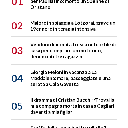
01
per Paulilatino: morto un 53enne di
Oristano
02
Malore in spiaggia a Lotzorai, grave un
19enne: è in terapia intensiva
Vendono limonata fresca nel cortile di
03
casa per comprare un motorino,
denunciati tre ragazzini
Giorgia Meloni in vacanza a La
04
Maddalena: mare, passeggiate e una
serata a Cala Gavetta
Il dramma di Cristian Bucchi: «Trovai la
05
mia compagna morta in casa a Cagliari
davanti a mia figlia»
Truffa dello specchietto sulla Sp2: