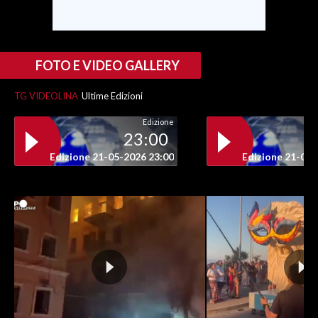
INFO AZIENDE
ABBONATI
FOTO E VIDEO GALLERY
ANNUNCI
NECROLOGI
TG VIDEOLINA
Ultime Edizioni
PUBBLICITÀ
Edizione
23:00
SPIAGGE
Edizione 21-05-2026 23:00
Edizione 21-05-
STORE