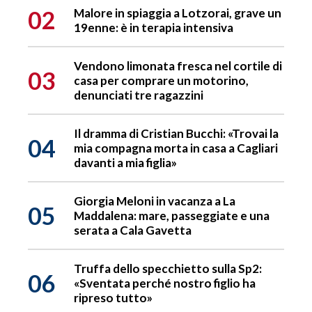
02
Malore in spiaggia a Lotzorai, grave un
19enne: è in terapia intensiva
Vendono limonata fresca nel cortile di
03
casa per comprare un motorino,
denunciati tre ragazzini
Il dramma di Cristian Bucchi: «Trovai la
04
mia compagna morta in casa a Cagliari
davanti a mia figlia»
Giorgia Meloni in vacanza a La
05
Maddalena: mare, passeggiate e una
serata a Cala Gavetta
Truffa dello specchietto sulla Sp2:
06
«Sventata perché nostro figlio ha
ripreso tutto»