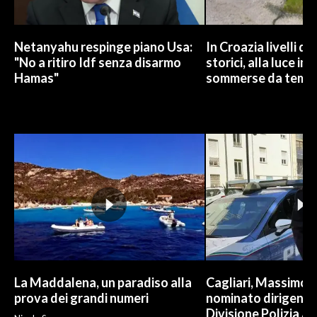
Netanyahu respinge piano Usa:
In Croazia livelli dei
"No a ritiro Idf senza disarmo
storici, alla luce im
Hamas"
sommerse da temp
La Maddalena, un paradiso alla
Cagliari, Massimo 
prova dei grandi numeri
nominato dirigente
Divisione Polizia An