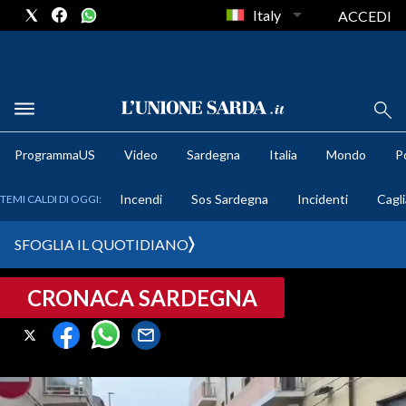
Italy
ACCEDI
METEO
ProgrammaUS
Video
Sardegna
Italia
Mondo
Po
COMUNI AL VOTO
Incendi
Sos Sardegna
Incidenti
Cagli
TEMI CALDI DI OGGI:
VIDEO
SFOGLIA IL QUOTIDIANO
FOTO
CRONACA SARDEGNA
CRONACA SARDEGNA
CAGLIARI
PROVINCIA DI CAGLIARI
SULCIS IGLESIENTE