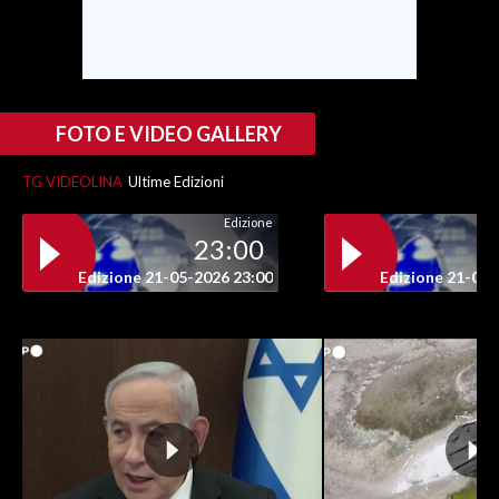
INFO AZIENDE
ABBONATI
ANNUNCI
FOTO E VIDEO GALLERY
NECROLOGI
TG VIDEOLINA
Ultime Edizioni
PUBBLICITÀ
SPIAGGE
Edizione
23:00
STORE
Edizione 21-05-2026 23:00
Edizione 21-05-