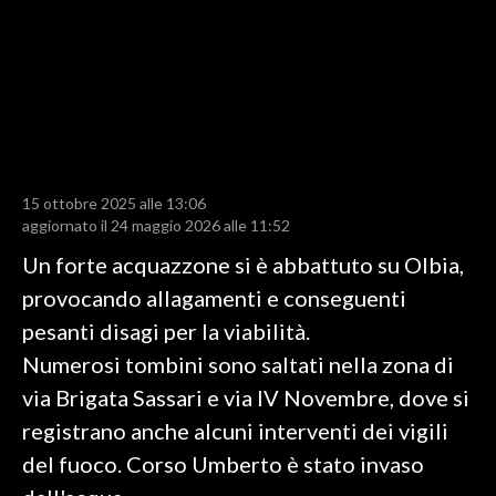
LAVORO
BANDI
SPORT IN SARDEGNA
SPORT
15 ottobre 2025 alle 13:06
RISULTATI E CLASSIFICHE
aggiornato il 24 maggio 2026 alle 11:52
CALCIO
Un forte acquazzone si è abbattuto su Olbia,
CALCIO REGIONALE
provocando allagamenti e conseguenti
BASKET
pesanti disagi per la viabilità.
VOLLEY
Numerosi tombini sono saltati nella zona di
MOTORI
via Brigata Sassari e via IV Novembre, dove si
TENNIS
registrano anche alcuni interventi dei vigili
ALTRI SPORT
del fuoco. Corso Umberto è stato invaso
CULTURA