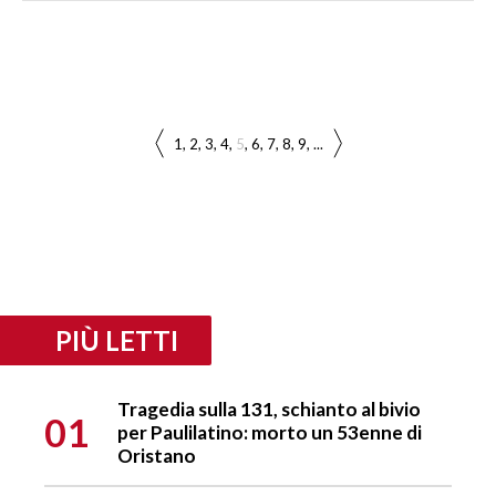
1
2
3
4
5
6
7
8
9
...
PIÙ LETTI
Tragedia sulla 131, schianto al bivio
01
per Paulilatino: morto un 53enne di
Oristano