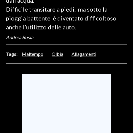
dall'acqua.
Difficile transitare a piedi, ma sotto la
SPETTACOLI
pioggia battente è diventato difficoltoso
anche l’utilizzo delle auto.
GOSSIP
Andrea Busia
SALUTE
Tags:
Maltempo
Olbia
Allagamenti
SARDEGNA TURISMO
SARDI NEL MONDO
NOTIZIE
EVENTI
#CARAUNIONE
3 MINUTI CON
INSULARITÀ