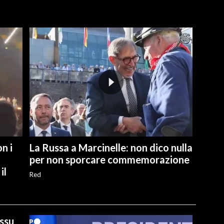
n i
La Russa a Marcinelle: non dico nulla
per non sporcare commemorazione
il
Red
ussu