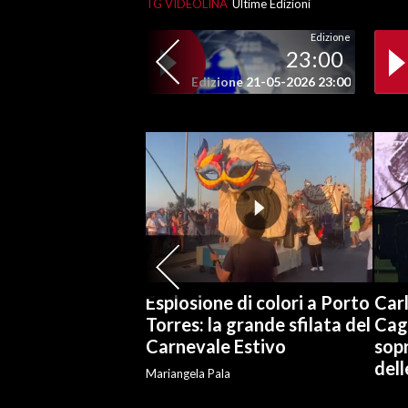
TG VIDEOLINA
Ultime Edizioni
Edizione
SPETTACOLI
23:00
Edizione 21-05-2026 23:00
GOSSIP
SALUTE
SARDEGNA TURISMO
SARDI NEL MONDO
NOTIZIE
EVENTI
Esplosione di colori a Porto
Carl
#CARAUNIONE
Torres: la grande sfilata del
Cag
Carnevale Estivo
sopr
3 MINUTI CON
del
Mariangela Pala
INSULARITÀ