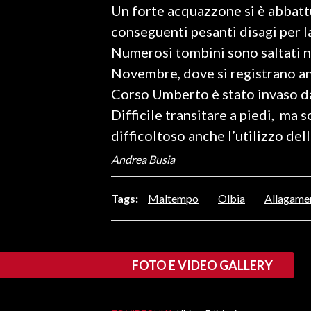
Un forte acquazzone si è abbatt
LAVORO
conseguenti pesanti disagi per la
BANDI
Numerosi tombini sono saltati nel
Novembre, dove si registrano anc
SPORT IN SARDEGNA
Corso Umberto è stato invaso d
SPORT
Difficile transitare a piedi, ma 
RISULTATI E CLASSIFICHE
difficoltoso anche l’utilizzo del
CALCIO
Andrea Busia
CALCIO REGIONALE
BASKET
Tags:
Maltempo
Olbia
Allagame
VOLLEY
MOTORI
TENNIS
FOTO E VIDEO GALLERY
ALTRI SPORT
CULTURA