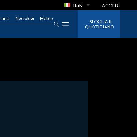
Italy
ACCEDI
nunci
Necrologi
Meteo
SFOGLIA IL
QUOTIDIANO