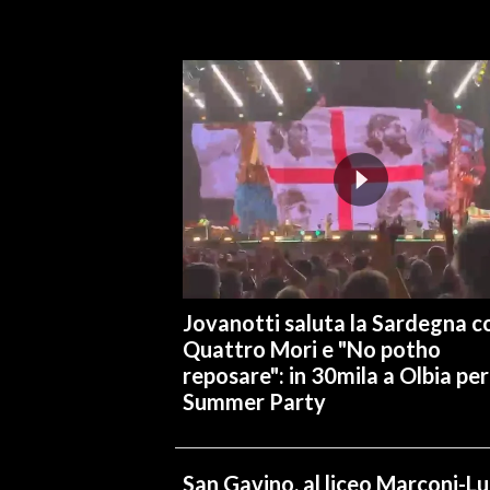
INFO AZIENDE
ABBONATI
ANNUNCI
NECROLOGI
PUBBLICITÀ
SPIAGGE
STORE
Jovanotti saluta la Sardegna co
Quattro Mori e "No potho
reposare": in 30mila a Olbia per 
Summer Party
San Gavino, al liceo Marconi-L