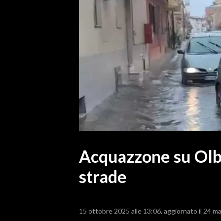
MEDIO CAMPIDANO
ORISTANO E PROVINCIA
SASSARI E PROVINCIA
GALLURA
NUORO E PROVINCIA
OGLIASTRA
AGENDA
CRONACA
ITALIA
MONDO
Acquazzone su Olb
strade
POLITICA
ECONOMIA
15 ottobre 2025 alle 13:06
aggiornato il 24 m
SERVIZI ALLE IMPRESE