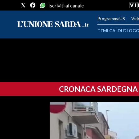
Iscriviti al canale
ProgrammaUS
Vid
TEMI CALDI DI OGG
METEO
COMUNI AL VOTO
VIDEO
CRONACA SARDEGNA
FOTO
CRONACA SARDEGNA
CAGLIARI
PROVINCIA DI CAGLIARI
SULCIS IGLESIENTE