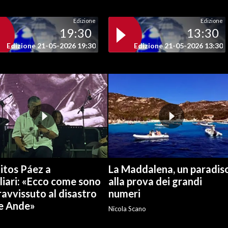
Edizione
Edizione
19:30
13:30
Edizione 21-05-2026 19:30
Edizione 21-05-2026 13:30
itos Páez a
La Maddalena, un paradis
liari: «Ecco come sono
alla prova dei grandi
avvissuto al disastro
numeri
le Ande»
Nicola Scano