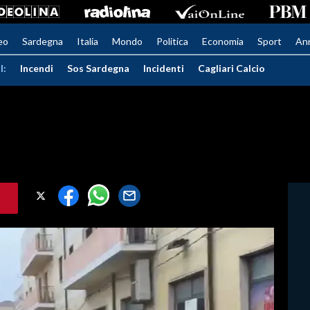
eo
Sardegna
Italia
Mondo
Politica
Economia
Sport
An
I:
Incendi
Sos Sardegna
Incidenti
Cagliari Calcio