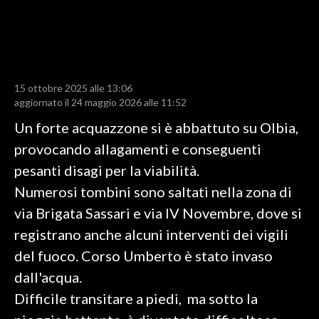
LAVORO
BANDI
SPORT IN SARDEGNA
15 ottobre 2025 alle 13:06
aggiornato il 24 maggio 2026 alle 11:52
SPORT
Un forte acquazzone si è abbattuto su Olbia,
RISULTATI E CLASSIFICHE
provocando allagamenti e conseguenti
CALCIO
pesanti disagi per la viabilità.
CALCIO REGIONALE
Numerosi tombini sono saltati nella zona di
BASKET
via Brigata Sassari e via IV Novembre, dove si
VOLLEY
registrano anche alcuni interventi dei vigili
MOTORI
del fuoco. Corso Umberto è stato invaso
TENNIS
dall'acqua.
ALTRI SPORT
Difficile transitare a piedi, ma sotto la
CULTURA