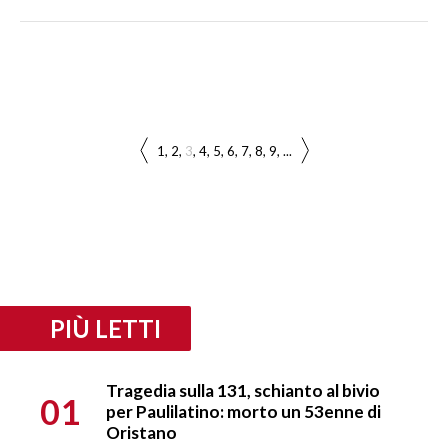
1
2
3
4
5
6
7
8
9
...
PIÙ LETTI
Tragedia sulla 131, schianto al bivio
01
per Paulilatino: morto un 53enne di
Oristano