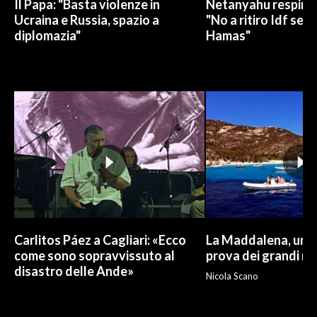
Il Papa: "Basta violenze in
Netanyahu respinge
Ucraina e Russia, spazio a
"No a ritiro Idf sen
diplomazia"
Hamas"
Carlitos Páez a Cagliari: «Ecco
La Maddalena, un p
come sono sopravvissuto al
prova dei grandi nu
disastro delle Ande»
Nicola Scano