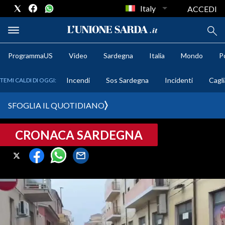
Italy
ACCEDI
ProgrammaUS
Video
Sardegna
Italia
Mondo
Po
METEO
Incendi
Sos Sardegna
Incidenti
Cagli
TEMI CALDI DI OGGI:
COMUNI AL VOTO
SFOGLIA IL QUOTIDIANO
VIDEO
CRONACA SARDEGNA
FOTO
CRONACA SARDEGNA
CAGLIARI
PROVINCIA DI CAGLIARI
SULCIS IGLESIENTE