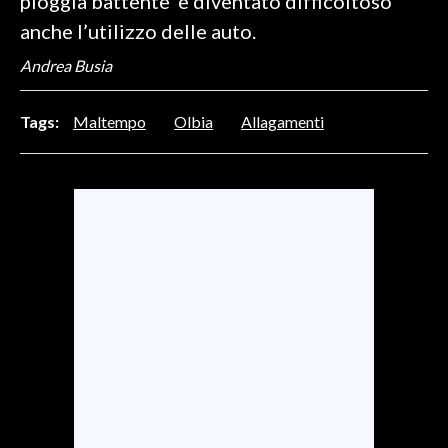
pioggia battente è diventato difficoltoso
anche l’utilizzo delle auto.
SPETTACOLI
Andrea Busia
GOSSIP
Tags:
Maltempo
Olbia
Allagamenti
SALUTE
SARDEGNA TURISMO
SARDI NEL MONDO
NOTIZIE
EVENTI
#CARAUNIONE
3 MINUTI CON
INSULARITÀ