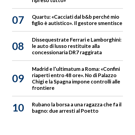
ripreso tutto»
07
Quartu: «Cacciati dal b&b perché mio
figlio è autistico». Il gestore smentisce
Dissequestrate Ferrari e Lamborghini:
08
le auto di lusso restituite alla
concessionaria DR7 raggirata
Madrid e l’ultimatum a Roma: «Confini
09
riaperti entro 48 ore». No di Palazzo
Chigi e la Spagna impone controlli alle
frontiere
10
Rubano la borsa a una ragazza che fa il
bagno: due arresti al Poetto