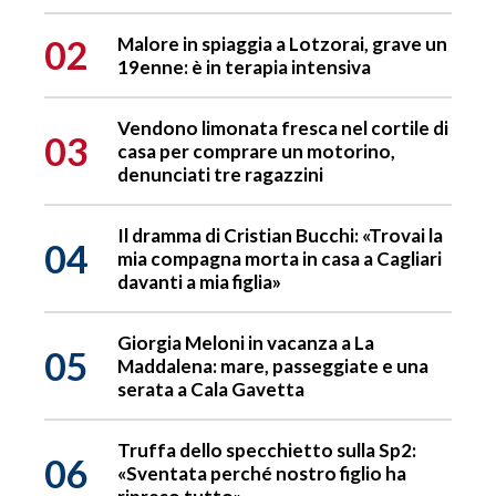
02
Malore in spiaggia a Lotzorai, grave un
19enne: è in terapia intensiva
Vendono limonata fresca nel cortile di
03
casa per comprare un motorino,
denunciati tre ragazzini
Il dramma di Cristian Bucchi: «Trovai la
04
mia compagna morta in casa a Cagliari
davanti a mia figlia»
Giorgia Meloni in vacanza a La
05
Maddalena: mare, passeggiate e una
serata a Cala Gavetta
Truffa dello specchietto sulla Sp2:
06
«Sventata perché nostro figlio ha