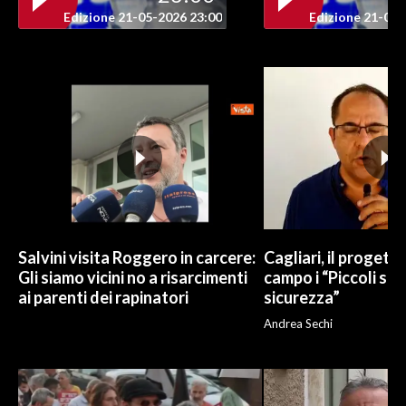
Edizione 21-05-2026 23:00
Edizione 21-05-
INFO AZIENDE
ABBONATI
ANNUNCI
NECROLOGI
PUBBLICITÀ
SPIAGGE
STORE
Salvini visita Roggero in carcere:
Cagliari, il progetto 
Gli siamo vicini no a risarcimenti
campo i “Piccoli sup
ai parenti dei rapinatori
sicurezza”
Andrea Sechi