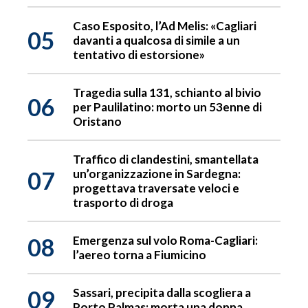
Caso Esposito, l’Ad Melis: «Cagliari
05
davanti a qualcosa di simile a un
tentativo di estorsione»
Tragedia sulla 131, schianto al bivio
06
per Paulilatino: morto un 53enne di
Oristano
Traffico di clandestini, smantellata
07
un’organizzazione in Sardegna:
progettava traversate veloci e
trasporto di droga
08
Emergenza sul volo Roma-Cagliari:
l’aereo torna a Fiumicino
09
Sassari, precipita dalla scogliera a
Porto Palmas: morta una donna