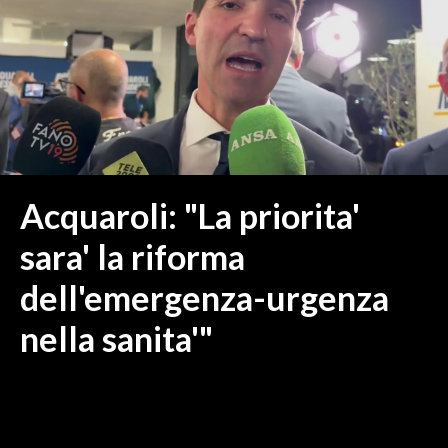
MEDIO CAMPIDANO
ORISTANO E PROVINCIA
SASSARI E PROVINCIA
GALLURA
NUORO E PROVINCIA
OGLIASTRA
AGENDA
Acquaroli: "La priorita'
CRONACA
sara' la riforma
ITALIA
dell'emergenza-urgenza
MONDO
nella sanita'"
POLITICA
ECONOMIA
SERVIZI ALLE IMPRESE