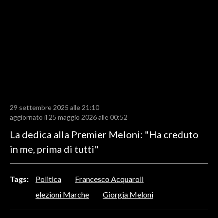
LAVORO
BANDI
SPORT IN SARDEGNA
SPORT
RISULTATI E CLASSIFICHE
CALCIO
29 settembre 2025 alle 21:10
aggiornato il 25 maggio 2026 alle 00:52
CALCIO REGIONALE
La dedica alla Premier Meloni: "Ha creduto
BASKET
in me, prima di tutti"
VOLLEY
MOTORI
TENNIS
Tags:
Politica
Francesco Acquaroli
ALTRI SPORT
elezioni Marche
Giorgia Meloni
CULTURA