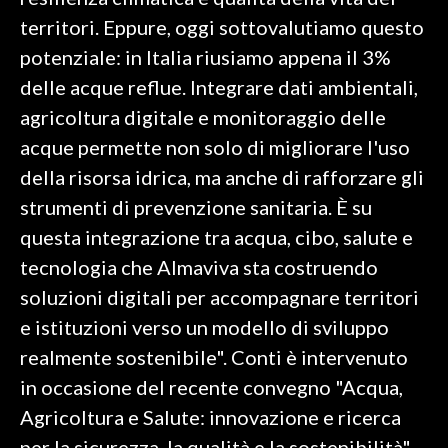
territori. Eppure, oggi sottovalutiamo questo
SPETTACOLI
potenziale: in Italia riusiamo appena il 3%
delle acque reflue. Integrare dati ambientali,
GOSSIP
agricoltura digitale e monitoraggio delle
SALUTE
acque permette non solo di migliorare l'uso
della risorsa idrica, ma anche di rafforzare gli
SARDEGNA TURISMO
strumenti di prevenzione sanitaria. È su
questa integrazione tra acqua, cibo, salute e
SARDI NEL MONDO
tecnologia che Almaviva sta costruendo
NOTIZIE
soluzioni digitali per accompagnare territori
EVENTI
e istituzioni verso un modello di sviluppo
#CARAUNIONE
realmente sostenibile". Conti è intervenuto
in occasione del recente convegno "Acqua,
3 MINUTI CON
Agricoltura e Salute: innovazione e ricerca
INSULARITÀ
per la sicurezza, la qualità e la sostenibilità",