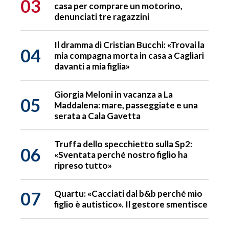
03
casa per comprare un motorino,
denunciati tre ragazzini
Il dramma di Cristian Bucchi: «Trovai la
04
mia compagna morta in casa a Cagliari
davanti a mia figlia»
Giorgia Meloni in vacanza a La
05
Maddalena: mare, passeggiate e una
serata a Cala Gavetta
Truffa dello specchietto sulla Sp2:
06
«Sventata perché nostro figlio ha
ripreso tutto»
07
Quartu: «Cacciati dal b&b perché mio
figlio è autistico». Il gestore smentisce