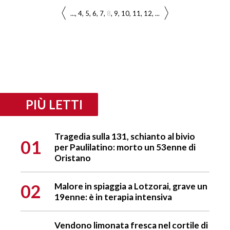
...
4
5
6
7
8
9
10
11
12
...
PIÙ LETTI
Tragedia sulla 131, schianto al bivio
01
per Paulilatino: morto un 53enne di
Oristano
02
Malore in spiaggia a Lotzorai, grave un
19enne: è in terapia intensiva
Vendono limonata fresca nel cortile di