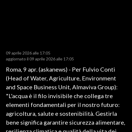
LAVORO
BANDI
SPORT IN SARDEGNA
SPORT
09 aprile 2026 alle 17:05
RISULTATI E CLASSIFICHE
aggiornato il 09 aprile 2026 alle 17:05
CALCIO
Roma, 9 apr. (askanews) - Per Fulvio Conti
CALCIO REGIONALE
(Head of Water, Agriculture, Environment
BASKET
and Space Business Unit, Almaviva Group):
VOLLEY
"L'acqua è il filo invisibile che collega tre
MOTORI
elementi fondamentali per il nostro futuro:
TENNIS
agricoltura, salute e sostenibilità. Gestirla
ALTRI SPORT
bene significa garantire sicurezza alimentare,
resilienza climatica e qualità della vita dei
CULTURA