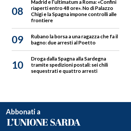
Madrid e l’ultimatum a Roma: «Confini
08
riaperti entro 48 ore». No di Palazzo
Chigi e la Spagna impone controlli alle
frontiere
09
Rubano la borsa a una ragazza che fa il
bagno: due arresti al Poetto
Droga dalla Spagna alla Sardegna
10
tramite spedizioni postali: sei chili
sequestrati e quattro arresti
Abbonati a