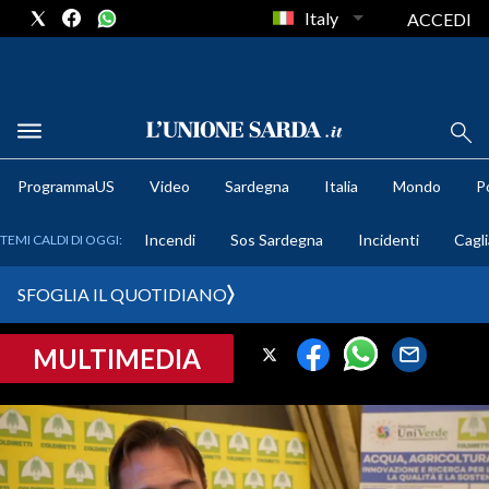
Italy
ACCEDI
METEO
ProgrammaUS
Video
Sardegna
Italia
Mondo
Po
COMUNI AL VOTO
Incendi
Sos Sardegna
Incidenti
Cagli
TEMI CALDI DI OGGI:
VIDEO
SFOGLIA IL QUOTIDIANO
FOTO
MULTIMEDIA
CRONACA SARDEGNA
CAGLIARI
PROVINCIA DI CAGLIARI
SULCIS IGLESIENTE