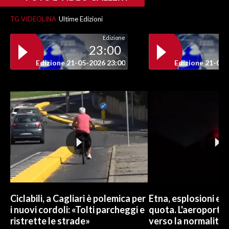
TG VIDEOLINA
Ultime Edizioni
Edizione
23:00
Edizione 21-05-2026 23:00
Edizione 21-05-
Ciclabili, a Cagliari è polemica per
Etna, esplosioni e c
i nuovi cordoli: «Tolti parcheggi e
quota. L'aeroporto 
ristrette le strade»
verso la normalità