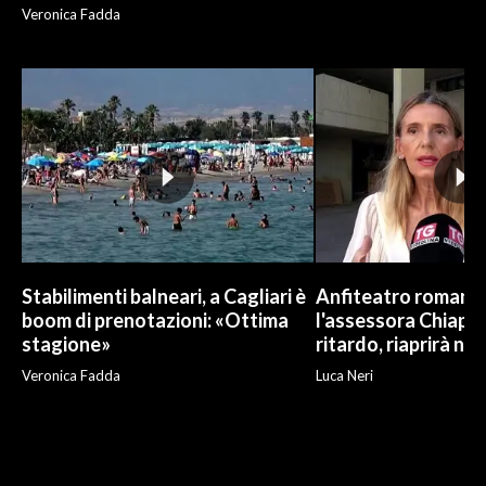
Veronica Fadda
Stabilimenti balneari, a Cagliari è
Anfiteatro romano d
boom di prenotazioni: «Ottima
l'assessora Chiapp
stagione»
ritardo, riaprirà ne
Veronica Fadda
Luca Neri