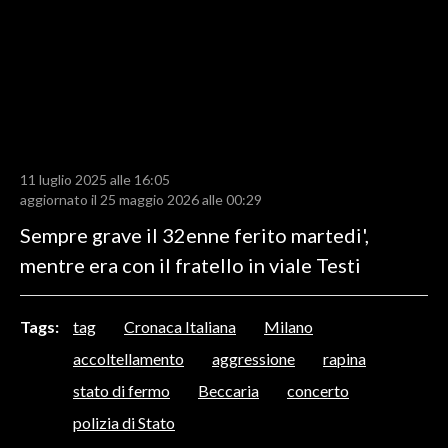
LAVORO
BANDI
SPORT IN SARDEGNA
SPORT
11 luglio 2025 alle 16:05
RISULTATI E CLASSIFICHE
aggiornato il 25 maggio 2026 alle 00:29
CALCIO
Sempre grave il 32enne ferito martedi',
CALCIO REGIONALE
mentre era con il fratello in viale Testi
BASKET
VOLLEY
Tags:
tag
Cronaca Italiana
Milano
MOTORI
accoltellamento
aggressione
rapina
TENNIS
stato di fermo
Beccaria
concerto
ALTRI SPORT
polizia di Stato
CULTURA