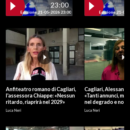
23:00
INFO AZIENDE
Edizione 21-05-2026 23:00
Edizione 21-05-
ABBONATI
ANNUNCI
NECROLOGI
PUBBLICITÀ
SPIAGGE
STORE
Anfiteatro romano di Cagliari,
Cagliari, Alessand
l'assessora Chiappe: «Nessun
«Tanti annunci, ma l
ritardo, riaprirà nel 2029»
nel degrado e non r
Luca Neri
Luca Neri