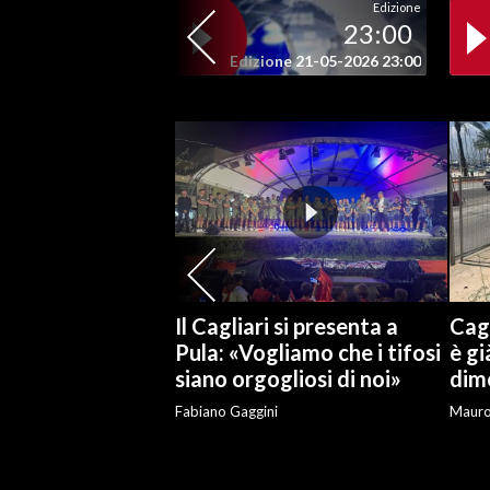
Edizione
23:00
SPETTACOLI
Edizione 21-05-2026 23:00
GOSSIP
SALUTE
SARDEGNA TURISMO
SARDI NEL MONDO
NOTIZIE
Il Cagliari si presenta a
Cagl
EVENTI
Pula: «Vogliamo che i tifosi
è gi
siano orgogliosi di noi»
dime
#CARAUNIONE
Fabiano Gaggini
Maur
3 MINUTI CON
INSULARITÀ