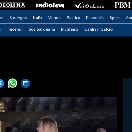
eo
Sardegna
Italia
Mondo
Politica
Economia
Sport
An
I:
Incendi
Sos Sardegna
Incidenti
Cagliari Calcio