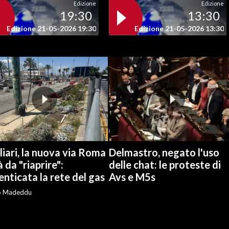
Edizione
Edizione
19:30
13:30
Edizione 21-05-2026 19:30
Edizione 21-05-2026 13:30
iari, la nuova via Roma
Delmastro, negato l'uso
à da "riaprire":
delle chat: le proteste di
nticata la rete del gas
Avs e M5s
o Madeddu