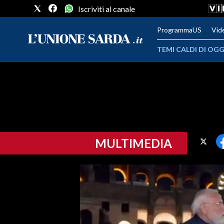
Iscriviti al canale
ProgrammaUS
Vid
TEMI CALDI DI OGG
METEO
COMUNI AL VOTO
VIDEO
MULTIMEDIA
FOTO
CRONACA SARDEGNA
CAGLIARI
PROVINCIA DI CAGLIARI
SULCIS IGLESIENTE