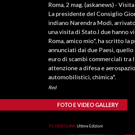
Roma, 2 mag. (askanews) - Visita
LAVORO
La presidente del Consiglio Gio
BANDI
indiano Narendra Modi, arrivato 
una visita di Stato.I due hanno v
SPORT IN SARDEGNA
Roma, amico mio", ha scritto la p
SPORT
annunciati dai due Paesi, quello 
RISULTATI E CLASSIFICHE
euro di scambi commerciali tra It
CALCIO
attenzione a difesa e aerospazio
CALCIO REGIONALE
automobilistici, chimica".
BASKET
Red
VOLLEY
MOTORI
FOTO E VIDEO GALLERY
TENNIS
ALTRI SPORT
TG VIDEOLINA
Ultime Edizioni
CULTURA