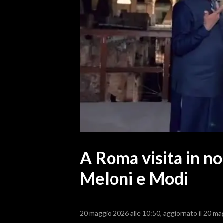
MEDIO CAMPIDANO
ORISTANO E PROVINCIA
SASSARI E PROVINCIA
GALLURA
NUORO E PROVINCIA
OGLIASTRA
AGENDA
CRONACA
ITALIA
MONDO
A Roma visita in no
Meloni e Modi
POLITICA
ECONOMIA
20 maggio 2026 alle 10:50
aggiornato il 20 ma
SERVIZI ALLE IMPRESE