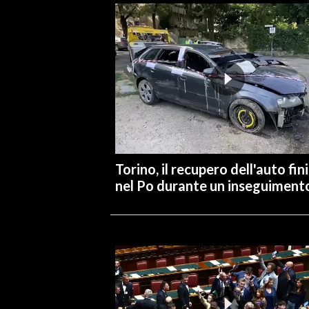
INFO AZIENDE
ABBONATI
ANNUNCI
NECROLOGI
PUBBLICITÀ
SPIAGGE
STORE
Torino, il recupero dell'auto fin
nel Po durante un inseguiment