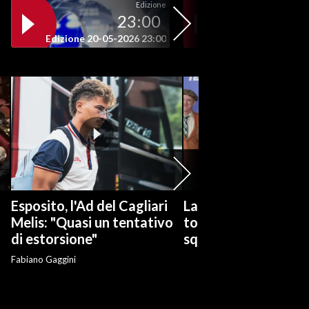
Edizione
23:00
19
Edizione 20-05-2026 23:00
Edizione 20-05-202
Esposito, l'Ad del Cagliari
La serie tv "Ted Las
Melis: "Quasi un tentativo
torna con una nuov
di estorsione"
squadra di calcio
Fabiano Gaggini