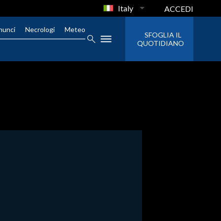
Italy
ACCEDI
nunci
Necrologi
Meteo
SFOGLIA IL
QUOTIDIANO