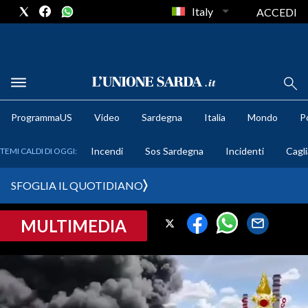
Italy
ACCEDI
METEO
ProgrammaUS
Video
Sardegna
Italia
Mondo
Po
COMUNI AL VOTO
Incendi
Sos Sardegna
Incidenti
Cagli
TEMI CALDI DI OGGI:
VIDEO
SFOGLIA IL QUOTIDIANO
FOTO
MULTIMEDIA
CRONACA SARDEGNA
CAGLIARI
PROVINCIA DI CAGLIARI
SULCIS IGLESIENTE