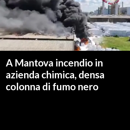
MEDIO CAMPIDANO
ORISTANO E PROVINCIA
SASSARI E PROVINCIA
GALLURA
NUORO E PROVINCIA
OGLIASTRA
AGENDA
A Mantova incendio in
CRONACA
azienda chimica, densa
ITALIA
colonna di fumo nero
MONDO
POLITICA
ECONOMIA
SERVIZI ALLE IMPRESE