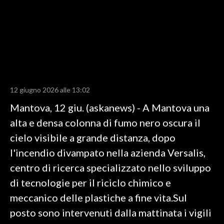
LAVORO
BANDI
SPORT IN SARDEGNA
SPORT
12 giugno 2026 alle 13:02
RISULTATI E CLASSIFICHE
Mantova, 12 giu. (askanews) - A Mantova una
CALCIO
alta e densa colonna di fumo nero oscura il
CALCIO REGIONALE
cielo visibile a grande distanza, dopo
BASKET
l'incendio divampato nella azienda Versalis,
VOLLEY
centro di ricerca specializzato nello sviluppo
MOTORI
di tecnologie per il riciclo chimico e
TENNIS
meccanico delle plastiche a fine vita.Sul
ALTRI SPORT
posto sono intervenuti dalla mattinata i vigili
CULTURA