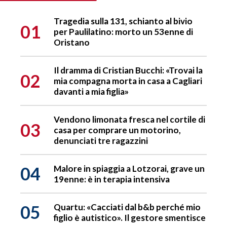
Tragedia sulla 131, schianto al bivio
01
per Paulilatino: morto un 53enne di
Oristano
Il dramma di Cristian Bucchi: «Trovai la
02
mia compagna morta in casa a Cagliari
davanti a mia figlia»
Vendono limonata fresca nel cortile di
03
casa per comprare un motorino,
denunciati tre ragazzini
04
Malore in spiaggia a Lotzorai, grave un
19enne: è in terapia intensiva
05
Quartu: «Cacciati dal b&b perché mio
figlio è autistico». Il gestore smentisce