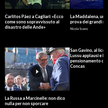
Carlitos Páez a Cagliari: «Ecco
La Maddalena, un p
come sono sopravvissuto al
prova dei grandi nu
disastro delle Ande»
Nicola Scano
San Gavino, al lice
Lussu applausi e lac
pensionamento del b
Concas
La Russa a Marcinelle: non dico
nulla per non sporcare