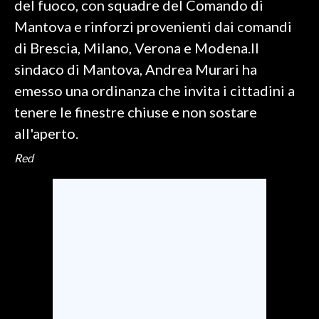
del fuoco, con squadre del Comando di
Mantova e rinforzi provenienti dai comandi
SPETTACOLI
di Brescia, Milano, Verona e Modena.Il
GOSSIP
sindaco di Mantova, Andrea Murari ha
emesso una ordinanza che invita i cittadini a
SALUTE
tenere le finestre chiuse e non sostare
all'aperto.
SARDEGNA TURISMO
Red
SARDI NEL MONDO
NOTIZIE
EVENTI
#CARAUNIONE
3 MINUTI CON
INSULARITÀ