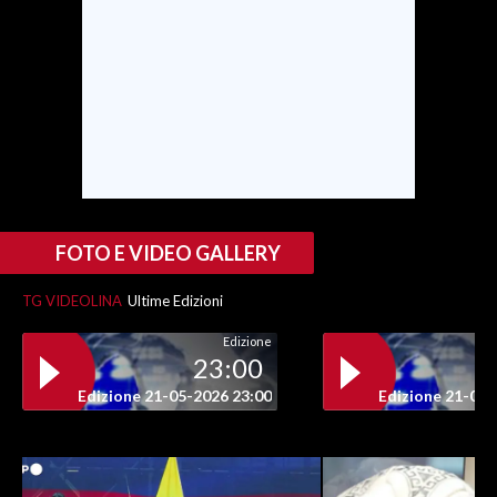
INFO AZIENDE
ABBONATI
ANNUNCI
NECROLOGI
PUBBLICITÀ
SPIAGGE
STORE
FOTO E VIDEO GALLERY
TG VIDEOLINA
Ultime Edizioni
Edizione
23:00
Edizione 21-05-2026 23:00
Edizione 21-05-