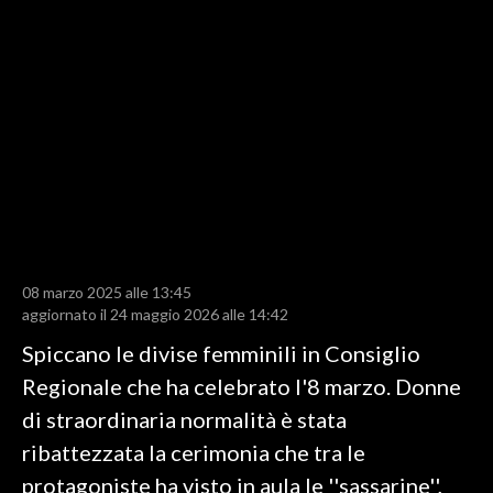
LAVORO
BANDI
SPORT IN SARDEGNA
SPORT
RISULTATI E CLASSIFICHE
CALCIO
CALCIO REGIONALE
08 marzo 2025 alle 13:45
BASKET
aggiornato il 24 maggio 2026 alle 14:42
VOLLEY
Spiccano le divise femminili in Consiglio
MOTORI
Regionale che ha celebrato l'8 marzo. Donne
TENNIS
di straordinaria normalità è stata
ALTRI SPORT
ribattezzata la cerimonia che tra le
protagoniste ha visto in aula le ''sassarine'',
CULTURA