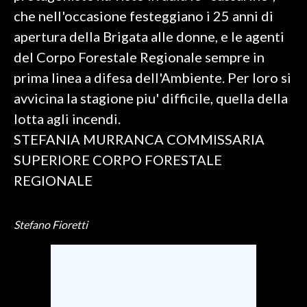
che nell'occasione festeggiano i 25 anni di
SPETTACOLI
apertura della Brigata alle donne, e le agenti
del Corpo Forestale Regionale sempre in
GOSSIP
prima linea a difesa dell'Ambiente. Per loro si
SALUTE
avvicina la stagione piu' difficile, quella della
lotta agli incendi.
SARDEGNA TURISMO
STEFANIA MURRANCA COMMISSARIA
SUPERIORE CORPO FORESTALE
SARDI NEL MONDO
REGIONALE
NOTIZIE
EVENTI
Stefano Fioretti
#CARAUNIONE
3 MINUTI CON
INSULARITÀ