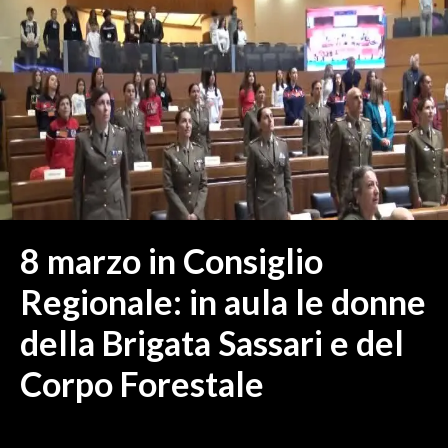
MEDIO CAMPIDANO
ORISTANO E PROVINCIA
SASSARI E PROVINCIA
GALLURA
NUORO E PROVINCIA
OGLIASTRA
AGENDA
CRONACA
8 marzo in Consiglio
ITALIA
Regionale: in aula le donne
MONDO
della Brigata Sassari e del
POLITICA
Corpo Forestale
ECONOMIA
SERVIZI ALLE IMPRESE