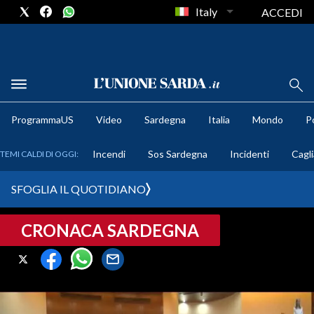
Italy
ACCEDI
METEO
ProgrammaUS
Video
Sardegna
Italia
Mondo
Po
COMUNI AL VOTO
Incendi
Sos Sardegna
Incidenti
Cagli
TEMI CALDI DI OGGI:
VIDEO
SFOGLIA IL QUOTIDIANO
FOTO
CRONACA SARDEGNA
CRONACA SARDEGNA
CAGLIARI
PROVINCIA DI CAGLIARI
SULCIS IGLESIENTE