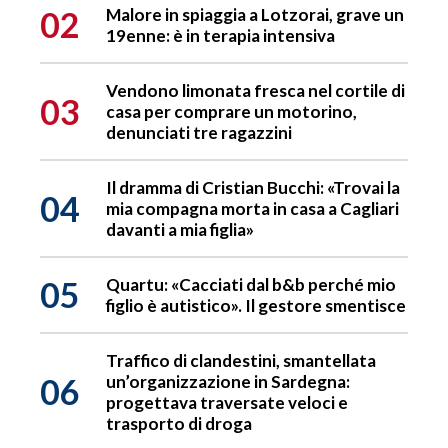
02
Malore in spiaggia a Lotzorai, grave un
19enne: è in terapia intensiva
Vendono limonata fresca nel cortile di
03
casa per comprare un motorino,
denunciati tre ragazzini
Il dramma di Cristian Bucchi: «Trovai la
04
mia compagna morta in casa a Cagliari
davanti a mia figlia»
05
Quartu: «Cacciati dal b&b perché mio
figlio è autistico». Il gestore smentisce
Traffico di clandestini, smantellata
06
un’organizzazione in Sardegna:
progettava traversate veloci e
trasporto di droga