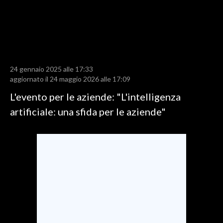
LAVORO
BANDI
SPORT IN SARDEGNA
24 gennaio 2025 alle 17:33
SPORT
aggiornato il 24 maggio 2026 alle 17:09
RISULTATI E CLASSIFICHE
L'evento per le aziende: "L'intelligenza
CALCIO
artificiale: una sfida per le aziende"
CALCIO REGIONALE
BASKET
VOLLEY
MOTORI
TENNIS
ALTRI SPORT
CULTURA