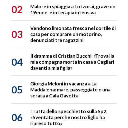
02
Malore in spiaggia a Lotzorai, grave un
19enne: è in terapia intensiva
Vendono limonata fresca nel cortile di
03
casa per comprare un motorino,
denunciati tre ragazzini
Il dramma di Cristian Bucchi: «Trovai la
04
mia compagna morta in casa a Cagliari
davanti a mia figlia»
Giorgia Meloni in vacanza a La
05
Maddalena: mare, passeggiate e una
serata a Cala Gavetta
Truffa dello specchietto sulla Sp2:
06
«Sventata perché nostro figlio ha
ripreso tutto»