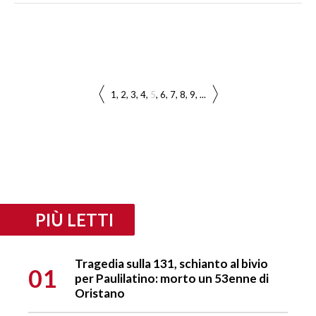
1
2
3
4
5
6
7
8
9
...
PIÙ LETTI
Tragedia sulla 131, schianto al bivio
01
per Paulilatino: morto un 53enne di
Oristano