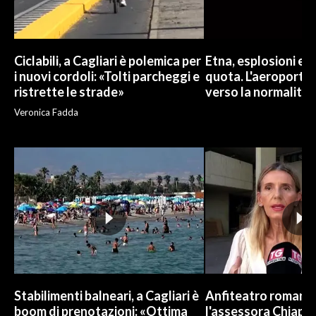
INFO AZIENDE
ABBONATI
Ciclabili, a Cagliari è polemica per
Etna, esplosioni e c
ANNUNCI
i nuovi cordoli: «Tolti parcheggi e
quota. L'aeroporto 
ristrette le strade»
verso la normalità
NECROLOGI
Veronica Fadda
PUBBLICITÀ
SPIAGGE
STORE
Stabilimenti balneari, a Cagliari è
Anfiteatro romano d
boom di prenotazioni: «Ottima
l'assessora Chiapp