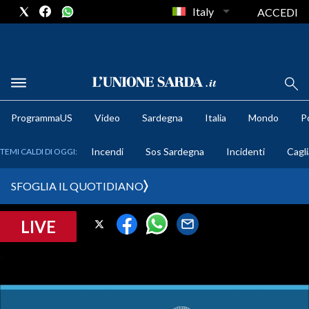
Italy
ACCEDI
METEO
ProgrammaUS
Video
Sardegna
Italia
Mondo
Po
COMUNI AL VOTO
Incendi
Sos Sardegna
Incidenti
Cagli
TEMI CALDI DI OGGI:
VIDEO
SFOGLIA IL QUOTIDIANO
FOTO
LIVE
CRONACA SARDEGNA
CAGLIARI
PROVINCIA DI CAGLIARI
SULCIS IGLESIENTE