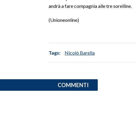
andrà a fare compagnia alle tre sorelline.
INFO AZIENDE
(Unioneonline)
ABBONATI
ANNUNCI
NECROLOGI
PUBBLICITÀ
Tags:
Nicolò Barella
SPIAGGE
STORE
COMMENTI