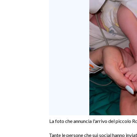
SPETTACOLI
GOSSIP
SALUTE
SARDEGNA TURISMO
SARDI NEL MONDO
NOTIZIE
EVENTI
#CARAUNIONE
3 MINUTI CON
La foto che annuncia l'arrivo del piccolo 
Tante le persone che sui social hanno inviat
INSULARITÀ