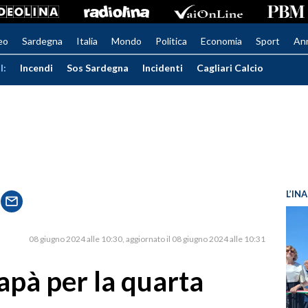
eo
Sardegna
Italia
Mondo
Politica
Economia
Sport
An
I:
Incendi
Sos Sardegna
Incidenti
Cagliari Calcio
L’IN
08 giugno 2024 alle 10:30
aggiornato il 08 giugno 2024 alle 10:31
apà per la quarta