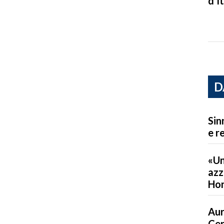
d’It
D
Sin
e r
«Un
azz
Ho
Aur
Cer