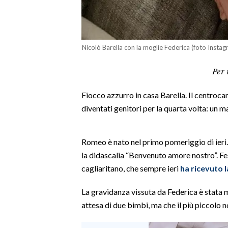
LAVORO
BANDI
Nicolò Barella con la moglie Federica (foto Insta
SPORT IN SARDEGNA
Per 
SPORT
Fiocco azzurro in casa Barella. Il centroca
RISULTATI E CLASSIFICHE
diventati genitori per la quarta volta: un
CALCIO
CALCIO REGIONALE
BASKET
Romeo è nato nel primo pomeriggio di ieri. S
la didascalia “Benvenuto amore nostro”. Fe
VOLLEY
cagliaritano, che sempre ieri
ha ricevuto 
MOTORI
TENNIS
La gravidanza vissuta da Federica è stata m
ALTRI SPORT
attesa di due bimbi, ma che il più piccolo n
CULTURA