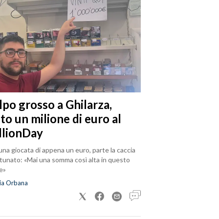
lpo grosso a Ghilarza,
to un milione di euro al
llionDay
na giocata di appena un euro, parte la caccia
rtunato: «Mai una somma così alta in questo
e»
ia Orbana