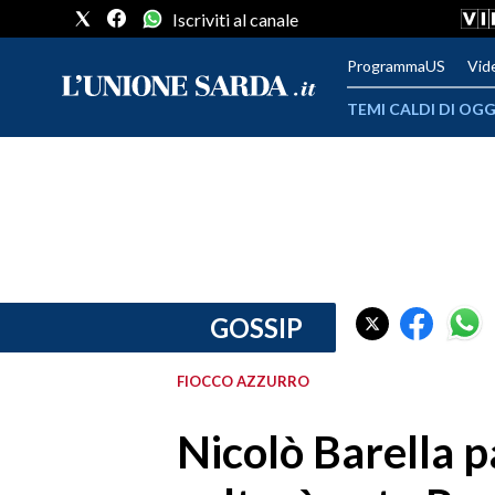
Iscriviti al canale
ProgrammaUS
Vid
TEMI CALDI DI OGG
METEO
COMUNI AL VOTO
VIDEO
FOTO
GOSSIP
CRONACA SARDEGNA
FIOCCO AZZURRO
CAGLIARI
Nicolò Barella p
PROVINCIA DI CAGLIARI
SULCIS IGLESIENTE