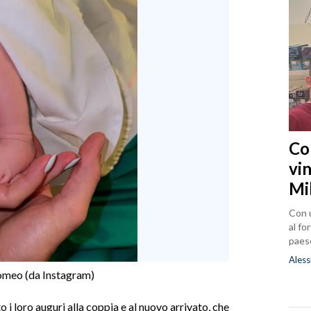
Co
vin
Mi
Con u
al fo
paes
Aless
Romeo (da Instagram)
o i loro auguri alla coppia e al nuovo arrivato, che