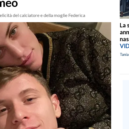
omeo
elicità del calciatore e della moglie Federica
La 
ann
nas
VI
Tani