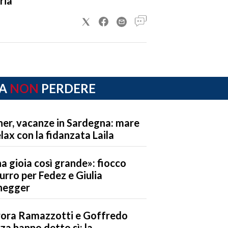
ria
A
NON
PERDERE
ner, vacanze in Sardegna: mare
elax con la fidanzata Laila
a gioia così grande»: fiocco
urro per Fedez e Giulia
negger
ora Ramazzotti e Goffredo
za hanno detto sì: la