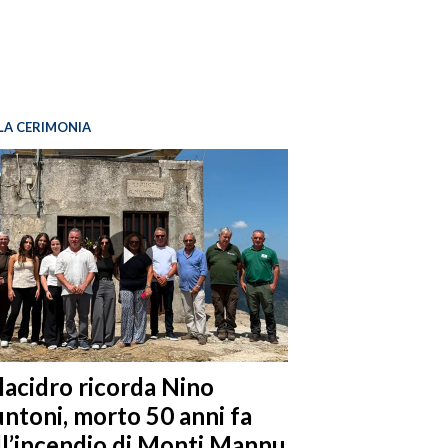
LA CERIMONIA
llacidro ricorda Nino
ntoni, morto 50 anni fa
ll’incendio di Monti Mannu