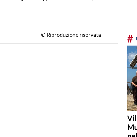
© Riproduzione riservata
#
Vi
Mu
ne