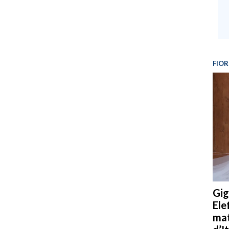
FIOR
Gig
Ele
mat