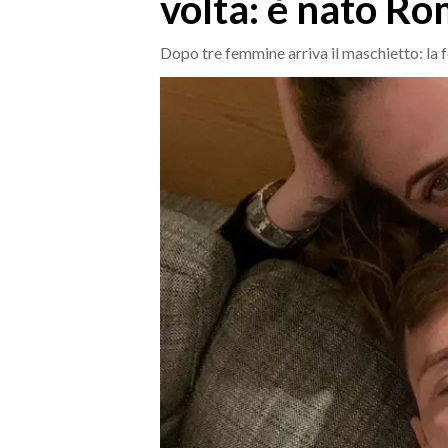
volta: è nato R
MEDIO CAMPIDANO
ORISTANO E PROVINCIA
Dopo tre femmine arriva il maschietto: la f
SASSARI E PROVINCIA
GALLURA
NUORO E PROVINCIA
OGLIASTRA
AGENDA
CRONACA
ITALIA
MONDO
POLITICA
ECONOMIA
SERVIZI ALLE IMPRESE