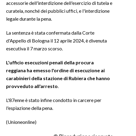
accessorie dell'interdizione dell'esercizio di tutela e
curatela, nonché dei pubblici uffici, e l'interdizione
INFO AZIENDE
legale durante la pena.
ABBONATI
ANNUNCI
La sentenza è stata confermata dalla Corte
d'Appello di Bologna il 12 aprile 2024, è divenuta
NECROLOGI
esecutiva il 7 marzo scorso.
PUBBLICITÀ
SPIAGGE
L'ufficio esecuzioni penali della procura
STORE
reggiana ha emesso l'ordine di esecuzione ai
carabinieri della stazione di Rubiera che hanno
provveduto all'arresto
.
L'87enne è stato infine condotto in carcere per
l'espiazione della pena.
(Unioneonline)