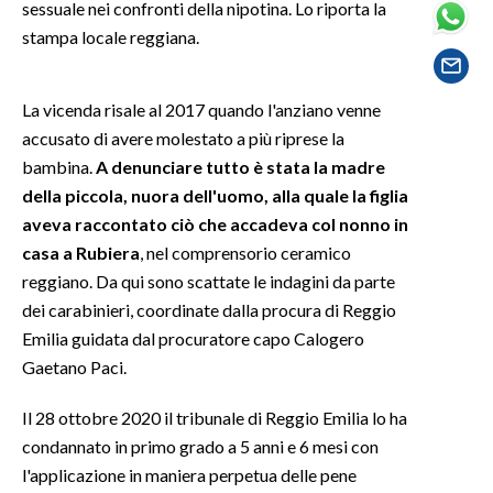
sessuale nei confronti della nipotina. Lo riporta la
stampa locale reggiana.
SPETTACOLI
GOSSIP
La vicenda risale al 2017 quando l'anziano venne
accusato di avere molestato a più riprese la
SALUTE
bambina.
A denunciare tutto è stata la madre
della piccola, nuora dell'uomo, alla quale la figlia
SARDEGNA TURISMO
aveva raccontato ciò che accadeva col nonno in
casa a Rubiera
, nel comprensorio ceramico
SARDI NEL MONDO
reggiano. Da qui sono scattate le indagini da parte
NOTIZIE
dei carabinieri, coordinate dalla procura di Reggio
EVENTI
Emilia guidata dal procuratore capo Calogero
Gaetano Paci.
#CARAUNIONE
Il 28 ottobre 2020 il tribunale di Reggio Emilia lo ha
3 MINUTI CON
condannato in primo grado a 5 anni e 6 mesi con
l'applicazione in maniera perpetua delle pene
INSULARITÀ