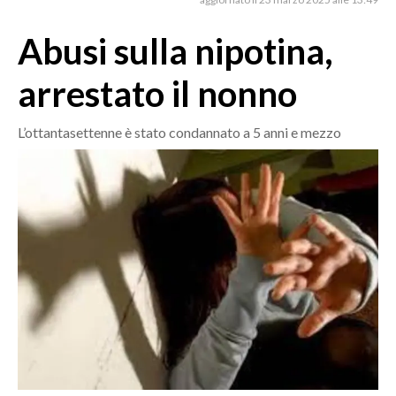
MEDIO CAMPIDANO
ORISTANO E PROVINCIA
Abusi sulla nipotina,
SASSARI E PROVINCIA
arrestato il nonno
GALLURA
NUORO E PROVINCIA
L’ottantasettenne è stato condannato a 5 anni e mezzo
OGLIASTRA
AGENDA
CRONACA
ITALIA
MONDO
POLITICA
ECONOMIA
SERVIZI ALLE IMPRESE