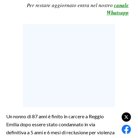
Per restare aggiornato entra nel nostro
canale
LAVORO
Whatsapp
BANDI
SPORT IN SARDEGNA
SPORT
RISULTATI E CLASSIFICHE
CALCIO
CALCIO REGIONALE
BASKET
VOLLEY
MOTORI
TENNIS
Un nonno di 87 anni è finito in carcere a Reggio
ALTRI SPORT
Emilia dopo essere stato condannato in via
definitiva a 5 anni e 6 mesi di reclusione per violenza
CULTURA