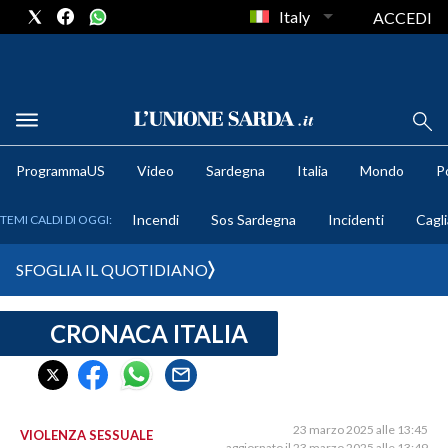
Italy
ACCEDI
METEO
ProgrammaUS
Video
Sardegna
Italia
Mondo
Po
COMUNI AL VOTO
Incendi
Sos Sardegna
Incidenti
Cagli
TEMI CALDI DI OGGI:
VIDEO
SFOGLIA IL QUOTIDIANO
FOTO
CRONACA ITALIA
CRONACA SARDEGNA
CAGLIARI
PROVINCIA DI CAGLIARI
SULCIS IGLESIENTE
23 marzo 2025 alle 13:45
VIOLENZA SESSUALE
aggiornato il 23 marzo 2025 alle 13:49