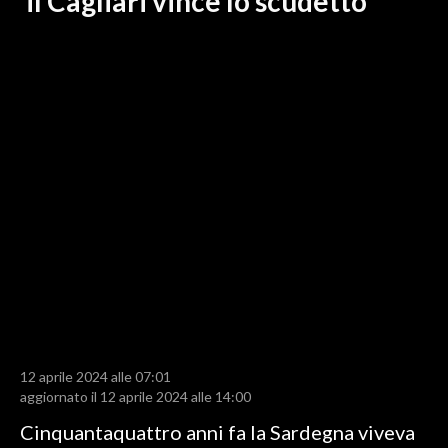
il Cagliari vince lo scudetto
LAVORO
BANDI
SPORT IN SARDEGNA
SPORT
RISULTATI E CLASSIFICHE
CALCIO
CALCIO REGIONALE
BASKET
VOLLEY
MOTORI
TENNIS
12 aprile 2024 alle 07:01
ALTRI SPORT
aggiornato il 12 aprile 2024 alle 14:00
Cinquantaquattro anni fa la Sardegna viveva
CULTURA