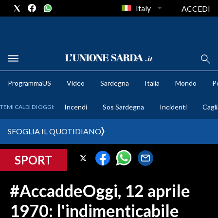
Italy
ACCEDI
METEO
ProgrammaUS
Video
Sardegna
Italia
Mondo
Po
COMUNI AL VOTO
Incendi
Sos Sardegna
Incidenti
Cagli
TEMI CALDI DI OGGI:
VIDEO
SFOGLIA IL QUOTIDIANO
FOTO
SPORT
CRONACA SARDEGNA
CAGLIARI
#AccaddeOggi, 12 aprile
PROVINCIA DI CAGLIARI
1970: l'indimenticabile
SULCIS IGLESIENTE