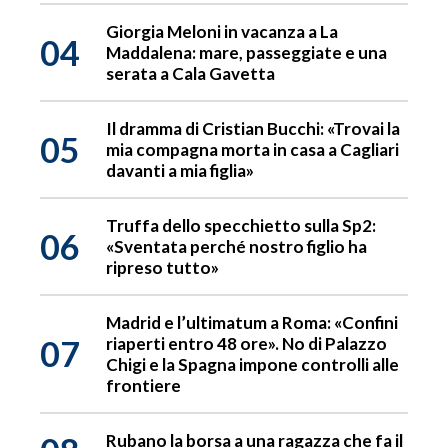
Giorgia Meloni in vacanza a La
04
Maddalena: mare, passeggiate e una
serata a Cala Gavetta
Il dramma di Cristian Bucchi: «Trovai la
05
mia compagna morta in casa a Cagliari
davanti a mia figlia»
Truffa dello specchietto sulla Sp2:
06
«Sventata perché nostro figlio ha
ripreso tutto»
Madrid e l’ultimatum a Roma: «Confini
07
riaperti entro 48 ore». No di Palazzo
Chigi e la Spagna impone controlli alle
frontiere
Rubano la borsa a una ragazza che fa il