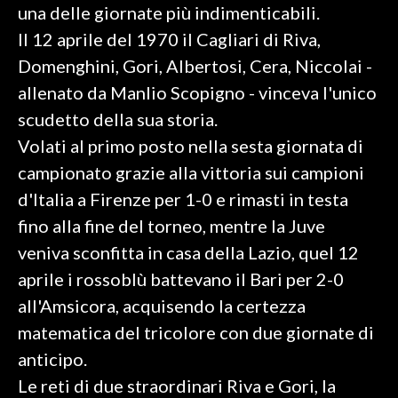
una delle giornate più indimenticabili.
Il 12 aprile del 1970 il Cagliari di Riva,
SPETTACOLI
Domenghini, Gori, Albertosi, Cera, Niccolai -
GOSSIP
allenato da Manlio Scopigno - vinceva l'unico
scudetto della sua storia.
SALUTE
Volati al primo posto nella sesta giornata di
SARDEGNA TURISMO
campionato grazie alla vittoria sui campioni
d'Italia a Firenze per 1-0 e rimasti in testa
SARDI NEL MONDO
fino alla fine del torneo, mentre la Juve
NOTIZIE
veniva sconfitta in casa della Lazio, quel 12
EVENTI
aprile i rossoblù battevano il Bari per 2-0
all'Amsicora, acquisendo la certezza
#CARAUNIONE
matematica del tricolore con due giornate di
3 MINUTI CON
anticipo.
Le reti di due straordinari Riva e Gori, la
INSULARITÀ