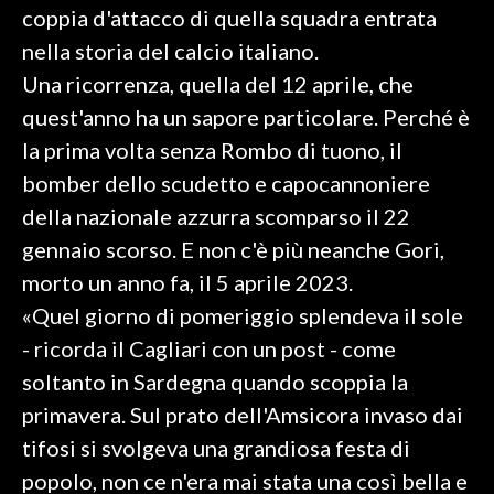
coppia d'attacco di quella squadra entrata
INFO AZIENDE
nella storia del calcio italiano.
Una ricorrenza, quella del 12 aprile, che
ABBONATI
quest'anno ha un sapore particolare. Perché è
ANNUNCI
la prima volta senza Rombo di tuono, il
NECROLOGI
bomber dello scudetto e capocannoniere
PUBBLICITÀ
della nazionale azzurra scomparso il 22
SPIAGGE
gennaio scorso. E non c'è più neanche Gori,
STORE
morto un anno fa, il 5 aprile 2023.
«Quel giorno di pomeriggio splendeva il sole
- ricorda il Cagliari con un post - come
soltanto in Sardegna quando scoppia la
primavera. Sul prato dell'Amsicora invaso dai
tifosi si svolgeva una grandiosa festa di
popolo, non ce n'era mai stata una così bella e