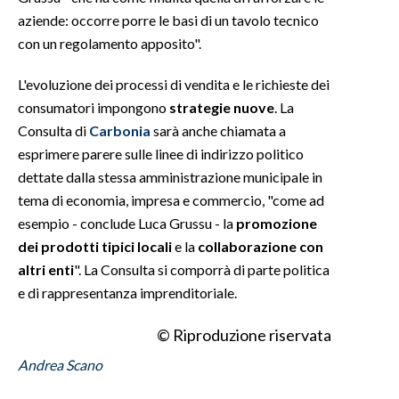
aziende: occorre porre le basi di un tavolo tecnico
INFO AZIENDE
con un regolamento apposito".
ABBONATI
L'evoluzione dei processi di vendita e le richieste dei
ANNUNCI
consumatori impongono
strategie nuove
. La
NECROLOGI
Consulta di
Carbonia
sarà anche chiamata a
PUBBLICITÀ
esprimere parere sulle linee di indirizzo politico
SPIAGGE
dettate dalla stessa amministrazione municipale in
tema di economia, impresa e commercio, "come ad
STORE
esempio - conclude Luca Grussu - la
promozione
dei prodotti tipici locali
e la
collaborazione con
altri enti
". La Consulta si comporrà di parte politica
e di rappresentanza imprenditoriale.
© Riproduzione riservata
Andrea Scano