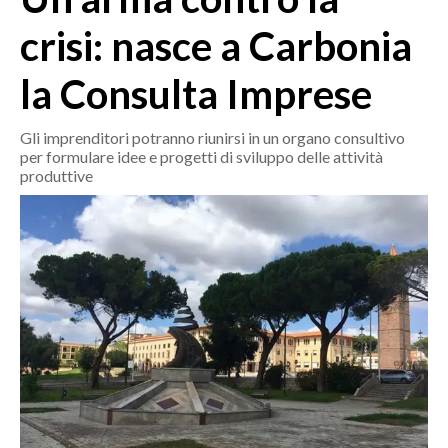
MEDIO CAMPIDANO
crisi: nasce a Carbonia
ORISTANO E PROVINCIA
SASSARI E PROVINCIA
la Consulta Imprese
GALLURA
NUORO E PROVINCIA
Gli imprenditori potranno riunirsi in un organo consultivo
per formulare idee e progetti di sviluppo delle attività
OGLIASTRA
produttive
AGENDA
CRONACA
ITALIA
MONDO
POLITICA
ECONOMIA
SERVIZI ALLE IMPRESE