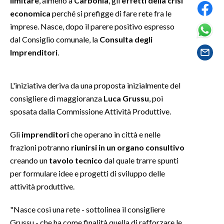
limitare
, almeno a
Carbonia
, gli
effetti della crisi
economica
perché si prefigge di fare rete fra le
SPETTACOLI
imprese. Nasce, dopo il parere positivo espresso
dal Consiglio comunale, la
Consulta degli
GOSSIP
Imprenditori
.
SALUTE
L'iniziativa deriva da una proposta inizialmente del
SARDEGNA TURISMO
consigliere di maggioranza
Luca Grussu
, poi
sposata dalla Commissione Attività Produttive.
SARDI NEL MONDO
Gli
imprenditori
che operano in città e nelle
NOTIZIE
frazioni potranno
riunirsi in un organo consultivo
EVENTI
creando un
tavolo tecnico
dal quale trarre spunti
per formulare idee e progetti di sviluppo delle
#CARAUNIONE
attività produttive.
3 MINUTI CON
"Nasce così una rete - sottolinea il consigliere
INSULARITÀ
Grussu - che ha come finalità quella di rafforzare le