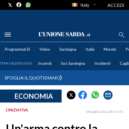
Italy
ACCEDI
METEO
ProgrammaUS
Video
Sardegna
Italia
Mondo
Po
COMUNI AL VOTO
Incendi
Sos Sardegna
Incidenti
Cagli
TEMI CALDI DI OGGI:
VIDEO
SFOGLIA IL QUOTIDIANO
FOTO
ECONOMIA
CRONACA SARDEGNA
CAGLIARI
L’INIZIATIVA
08 luglio 2022 alle 11:25
PROVINCIA DI CAGLIARI
SULCIS IGLESIENTE
Un'arma contro la