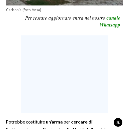
LAVORO
Carbonia (foto Ansa)
BANDI
Per restare aggiornato entra nel nostro
canale
Whatsapp
SPORT IN SARDEGNA
SPORT
RISULTATI E CLASSIFICHE
CALCIO
CALCIO REGIONALE
BASKET
VOLLEY
MOTORI
TENNIS
ALTRI SPORT
Potrebbe costituire
un'arma
per
cercare di
CULTURA