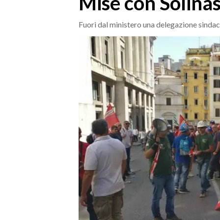
Mise con Solina
MEDIO CAMPIDANO
ORISTANO E PROVINCIA
Fuori dal ministero una delegazione sindaca
SASSARI E PROVINCIA
GALLURA
NUORO E PROVINCIA
OGLIASTRA
AGENDA
CRONACA
ITALIA
MONDO
POLITICA
ECONOMIA
SERVIZI ALLE IMPRESE