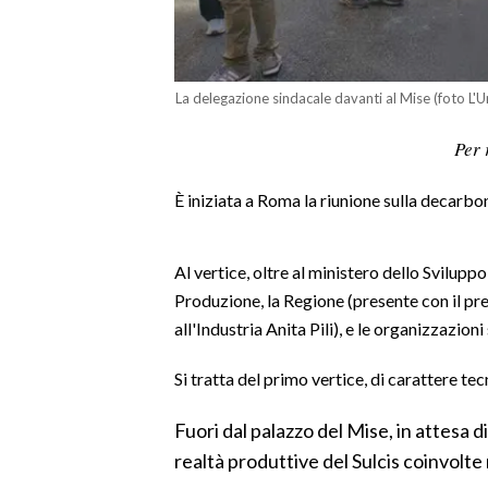
LAVORO
BANDI
La delegazione sindacale davanti al Mise (foto L'U
SPORT IN SARDEGNA
Per 
SPORT
È iniziata a Roma la riunione sulla decarbo
RISULTATI E CLASSIFICHE
CALCIO
CALCIO REGIONALE
Al vertice, oltre al ministero dello Svilupp
Produzione, la Regione (presente con il pre
BASKET
all'Industria Anita Pili), e le organizzazioni
VOLLEY
MOTORI
Si tratta del primo vertice, di carattere te
TENNIS
Fuori dal palazzo del Mise, in attesa d
ALTRI SPORT
realtà produttive del Sulcis coinvolte
CULTURA