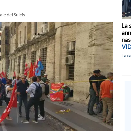
s
le del Sulcis
La 
ann
nas
VI
Tani