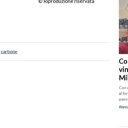
© Riproduzione riservata
carbone
Co
vin
Mi
Con u
al fo
paes
Aless