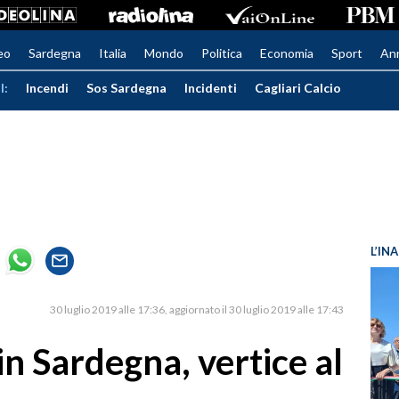
eo
Sardegna
Italia
Mondo
Politica
Economia
Sport
An
I:
Incendi
Sos Sardegna
Incidenti
Cagliari Calcio
L’IN
30 luglio 2019 alle 17:36
aggiornato il 30 luglio 2019 alle 17:43
in Sardegna, vertice al