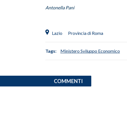
Antonella Pani
SPETTACOLI
GOSSIP
Lazio
Provincia di Roma
SALUTE
Tags:
Ministero Sviluppo Economico
SARDEGNA TURISMO
SARDI NEL MONDO
NOTIZIE
COMMENTI
EVENTI
#CARAUNIONE
3 MINUTI CON
INSULARITÀ