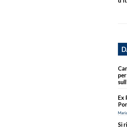
d’It
D
Car
per
sull
Ex 
Por
Maria
Si 