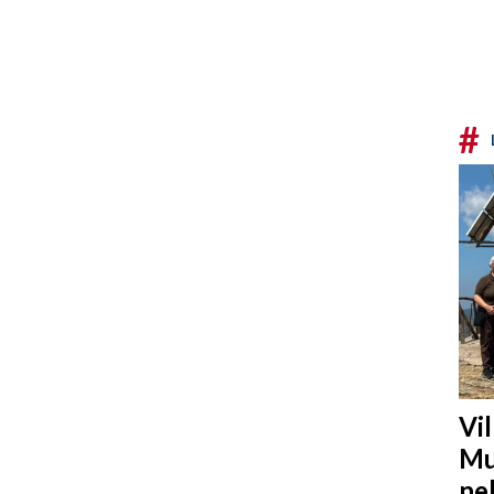
#
Vi
Mu
ne