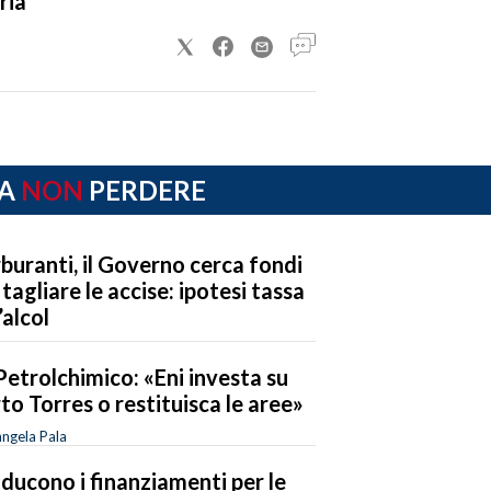
ria
A
NON
PERDERE
buranti, il Governo cerca fondi
 tagliare le accise: ipotesi tassa
’alcol
Petrolchimico: «Eni investa su
to Torres o restituisca le aree»
ngela Pala
riducono i finanziamenti per le