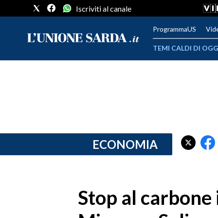
Iscriviti al canale
ProgrammaUS
Vid
TEMI CALDI DI OGG
METEO
COMUNI AL VOTO
VIDEO
FOTO
ECONOMIA
CRONACA SARDEGNA
CAGLIARI
Stop al carbone 
PROVINCIA DI CAGLIARI
SULCIS IGLESIENTE