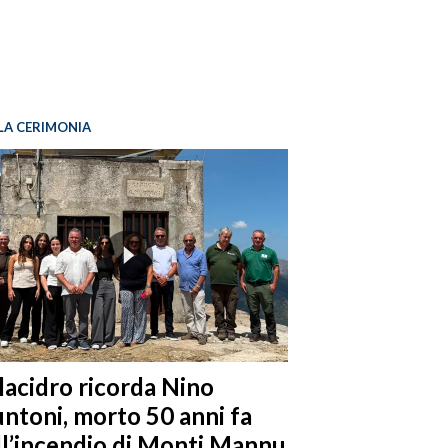
LA CERIMONIA
llacidro ricorda Nino
ntoni, morto 50 anni fa
ll’incendio di Monti Mannu