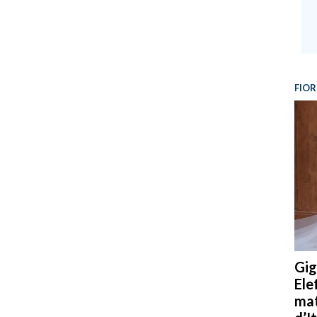
FIOR
Gig
Ele
mat