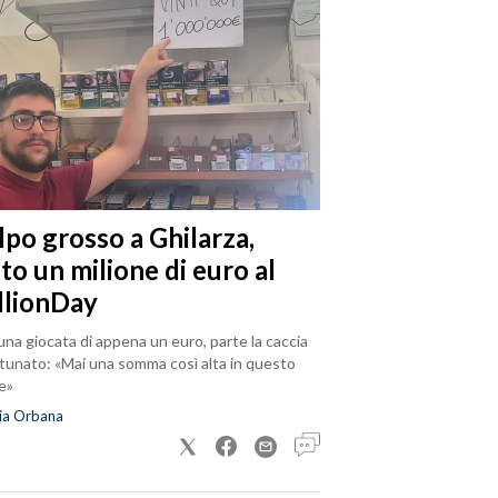
lpo grosso a Ghilarza,
to un milione di euro al
llionDay
na giocata di appena un euro, parte la caccia
rtunato: «Mai una somma così alta in questo
e»
ia Orbana