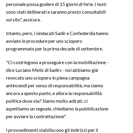
personale possa godere di 15 giorni di ferie. I testi
sono stati deliberati e saranno presto consultabili
INFO AZIENDE
sul sito", assicura.
ABBONATI
ANNUNCI
Intanto, però, i sindacati Sadir e Confederdia hanno
NECROLOGI
avviato le procedure per uno sciopero
programmato per la prima decade di settembre.
PUBBLICITÀ
SPIAGGE
"Ci costringono a proseguire con la mobilitazione -
STORE
dice Luciano Melis di Sadirs - noi abbiamo già
revocato uno sciopero in piena campagna
antincendi per senso di responsabilità, ma siamo
ancora a questo punto, e allora la responsabilità
politica dove sta? Siamo molto adirati, ci
aspettiamo un segnale, chiediamo la pubblicazione
per avviare la contrattazione".
I provvedimenti stabiliscono gli indirizzi per il