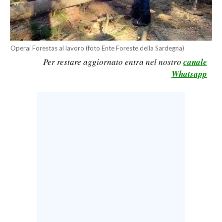
LAVORO
BANDI
Operai Forestas al lavoro (foto Ente Foreste della Sardegna)
SPORT IN SARDEGNA
Per restare aggiornato entra nel nostro
canale
Whatsapp
SPORT
RISULTATI E CLASSIFICHE
CALCIO
CALCIO REGIONALE
BASKET
VOLLEY
MOTORI
TENNIS
ALTRI SPORT
CULTURA