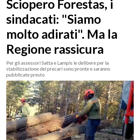
Sciopero Forestas, i
MEDIO CAMPIDANO
ORISTANO E PROVINCIA
sindacati: "Siamo
SASSARI E PROVINCIA
molto adirati". Ma la
GALLURA
NUORO E PROVINCIA
Regione rassicura
OGLIASTRA
AGENDA
Per gli assessori Satta e Lampis le delibere per la
stabilizzazione dei precari sono pronte e saranno
CRONACA
pubblicate presto
ITALIA
MONDO
POLITICA
ECONOMIA
SERVIZI ALLE IMPRESE