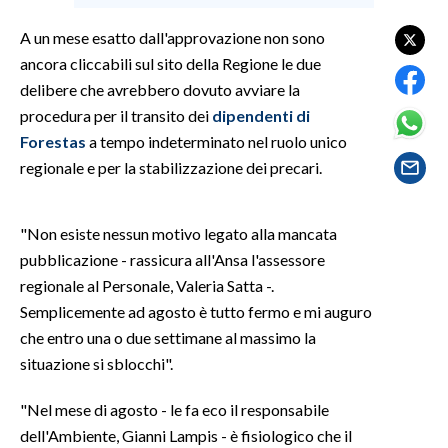
A un mese esatto dall'approvazione non sono
SPETTACOLI
ancora cliccabili sul sito della Regione le due
delibere che avrebbero dovuto avviare la
GOSSIP
procedura per il transito dei
dipendenti di
SALUTE
Forestas
a tempo indeterminato nel ruolo unico
regionale e per la stabilizzazione dei precari.
SARDEGNA TURISMO
"Non esiste nessun motivo legato alla mancata
SARDI NEL MONDO
pubblicazione - rassicura all'Ansa l'assessore
NOTIZIE
regionale al Personale, Valeria Satta -.
EVENTI
Semplicemente ad agosto è tutto fermo e mi auguro
che entro una o due settimane al massimo la
#CARAUNIONE
situazione si sblocchi".
3 MINUTI CON
"Nel mese di agosto - le fa eco il responsabile
dell'Ambiente, Gianni Lampis - è fisiologico che il
INSULARITÀ