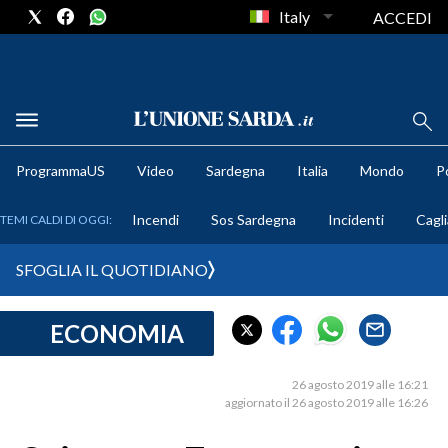
Italy
ACCEDI
METEO
ProgrammaUS
Video
Sardegna
Italia
Mondo
Po
COMUNI AL VOTO
Incendi
Sos Sardegna
Incidenti
Cagli
TEMI CALDI DI OGGI:
VIDEO
SFOGLIA IL QUOTIDIANO
FOTO
ECONOMIA
CRONACA SARDEGNA
CAGLIARI
26 agosto 2019 alle 16:21
PROVINCIA DI CAGLIARI
aggiornato il 26 agosto 2019 alle 16:26
SULCIS IGLESIENTE