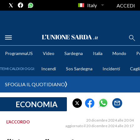
Italy
ACCEDI
METEO
ProgrammaUS
Video
Sardegna
Italia
Mondo
Po
COMUNI AL VOTO
Incendi
Sos Sardegna
Incidenti
Cagli
TEMI CALDI DI OGGI:
VIDEO
SFOGLIA IL QUOTIDIANO
FOTO
ECONOMIA
CRONACA SARDEGNA
CAGLIARI
20 dicembre 2024 alle 20:04
L’ACCORDO
PROVINCIA DI CAGLIARI
aggiornato il 20 dicembre 2024 alle 20:17
SULCIS IGLESIENTE