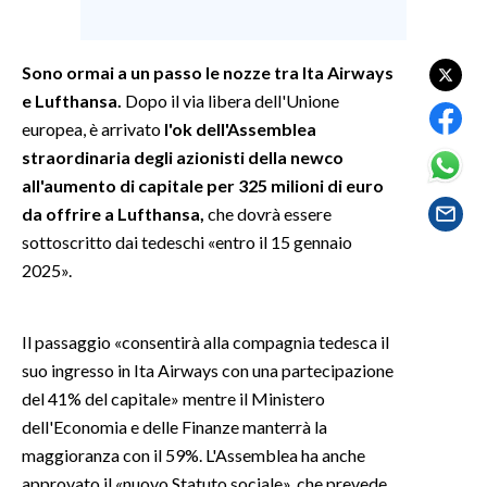
SPETTACOLI
Sono ormai a un passo le nozze tra Ita Airways
e Lufthansa.
Dopo il via libera dell'Unione
GOSSIP
europea, è arrivato
l'ok dell'Assemblea
SALUTE
straordinaria degli azionisti della newco
all'aumento di capitale per 325 milioni di euro
SARDEGNA TURISMO
da offrire a Lufthansa,
che dovrà essere
sottoscritto dai tedeschi «entro il 15 gennaio
SARDI NEL MONDO
2025».
NOTIZIE
EVENTI
Il passaggio «consentirà alla compagnia tedesca il
suo ingresso in Ita Airways con una partecipazione
#CARAUNIONE
del 41% del capitale» mentre il Ministero
dell'Economia e delle Finanze manterrà la
3 MINUTI CON
maggioranza con il 59%. L'Assemblea ha anche
INSULARITÀ
approvato il «nuovo Statuto sociale», che prevede