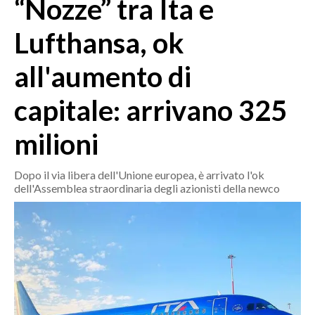
“Nozze” tra Ita e
MEDIO CAMPIDANO
ORISTANO E PROVINCIA
Lufthansa, ok
SASSARI E PROVINCIA
all'aumento di
GALLURA
NUORO E PROVINCIA
capitale: arrivano 325
OGLIASTRA
AGENDA
milioni
CRONACA
Dopo il via libera dell'Unione europea, è arrivato l'ok
dell'Assemblea straordinaria degli azionisti della newco
ITALIA
MONDO
POLITICA
ECONOMIA
SERVIZI ALLE IMPRESE