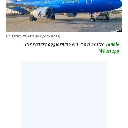
LAVORO
BANDI
SPORT IN SARDEGNA
Un aereo Ita Airways (foto Ansa)
Per restare aggiornato entra nel nostro
canale
SPORT
Whatsapp
RISULTATI E CLASSIFICHE
CALCIO
CALCIO REGIONALE
BASKET
VOLLEY
MOTORI
TENNIS
ALTRI SPORT
CULTURA