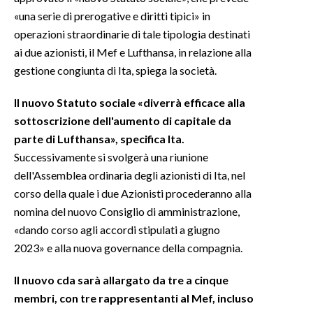
«una serie di prerogative e diritti tipici» in
INFO AZIENDE
operazioni straordinarie di tale tipologia destinati
ai due azionisti, il Mef e Lufthansa, in relazione alla
ABBONATI
gestione congiunta di Ita, spiega la società.
ANNUNCI
NECROLOGI
Il nuovo Statuto sociale «diverrà efficace alla
PUBBLICITÀ
sottoscrizione dell'aumento di capitale da
SPIAGGE
parte di Lufthansa», specifica Ita.
Successivamente si svolgerà una riunione
STORE
dell'Assemblea ordinaria degli azionisti di Ita, nel
corso della quale i due Azionisti procederanno alla
nomina del nuovo Consiglio di amministrazione,
«dando corso agli accordi stipulati a giugno
2023» e alla nuova governance della compagnia.
Il nuovo cda sarà allargato da tre a cinque
membri, con tre rappresentanti al Mef, incluso