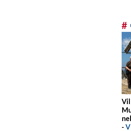
#
Vi
Mu
ne
-
V