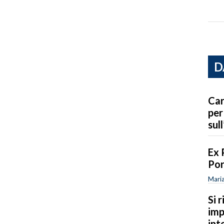
D
Car
per
sull
Ex 
Por
Maria
Si 
imp
int