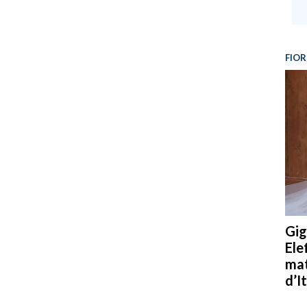
FIOR
Gig
Ele
mat
d’It