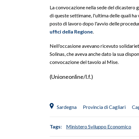
La convocazione nella sede del dicastero g
SPETTACOLI
di queste settimane, l'ultima delle quali ha 
posto di lavoro dopo l'avvio delle procedur
GOSSIP
uffici della Regione
.
SALUTE
Nell'occasione avevano ricevuto solidariet
Solinas, che aveva anche dato la sua disponi
SARDEGNA TURISMO
convocazione del tavolo al Mise.
SARDI NEL MONDO
(Unioneonline/l.f.)
NOTIZIE
EVENTI
Sardegna
Provincia di Cagliari
Cag
#CARAUNIONE
3 MINUTI CON
Tags:
Ministero Sviluppo Economico
INSULARITÀ