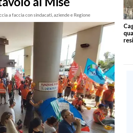
tavolo al Mise
accia a faccia con sindacati, aziende e Regione
Cag
qua
res