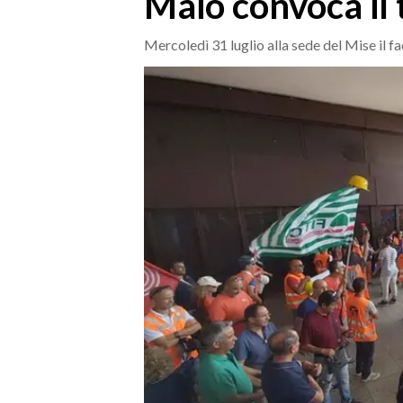
Maio convoca il 
MEDIO CAMPIDANO
ORISTANO E PROVINCIA
Mercoledì 31 luglio alla sede del Mise il f
SASSARI E PROVINCIA
GALLURA
NUORO E PROVINCIA
OGLIASTRA
AGENDA
CRONACA
ITALIA
MONDO
POLITICA
ECONOMIA
SERVIZI ALLE IMPRESE