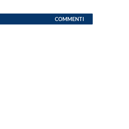
INFO AZIENDE
COMMENTI
ABBONATI
ANNUNCI
NECROLOGI
PUBBLICITÀ
SPIAGGE
STORE