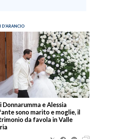
I D’ARANCIO
i Donnarumma e Alessia
fante sono marito e moglie, il
rimonio da favola in Valle
ria