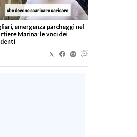
liari, emergenza parcheggi nel
rtiere Marina: le voci dei
identi