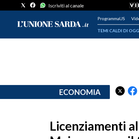
Iscriviti al canale
ProgrammaUS
Vid
TEMI CALDI DI OGG
METEO
COMUNI AL VOTO
VIDEO
FOTO
ECONOMIA
CRONACA SARDEGNA
CAGLIARI
Licenziamenti al
PROVINCIA DI CAGLIARI
SULCIS IGLESIENTE