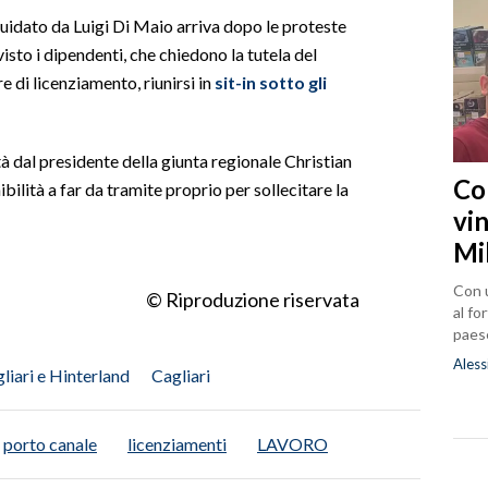
uidato da Luigi Di Maio arriva dopo le proteste
visto i dipendenti, che chiedono la tutela del
e di licenziamento, riunirsi in
sit-i
n sotto gli
à dal presidente della giunta regionale Christian
Co
bilità a far da tramite proprio per sollecitare la
vin
Mi
Con u
© Riproduzione riservata
al fo
paes
Aless
liari e Hinterland
Cagliari
porto canale
licenziamenti
LAVORO