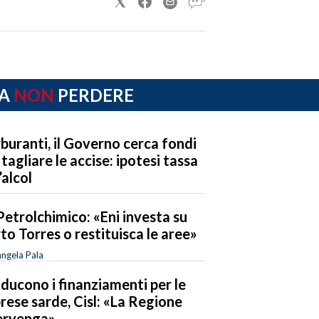
A
NON
PERDERE
buranti, il Governo cerca fondi
 tagliare le accise: ipotesi tassa
’alcol
Petrolchimico: «Eni investa su
to Torres o restituisca le aree»
ngela Pala
riducono i finanziamenti per le
rese sarde, Cisl: «La Regione
ervenga»