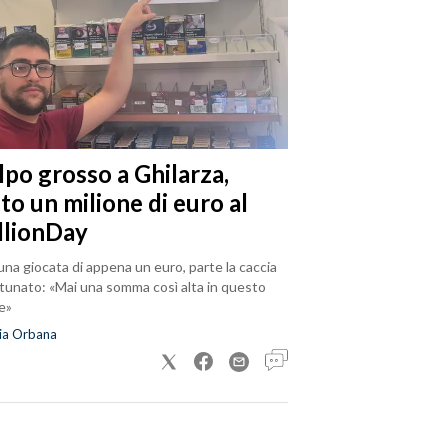
lpo grosso a Ghilarza,
to un milione di euro al
llionDay
na giocata di appena un euro, parte la caccia
rtunato: «Mai una somma così alta in questo
e»
ia Orbana