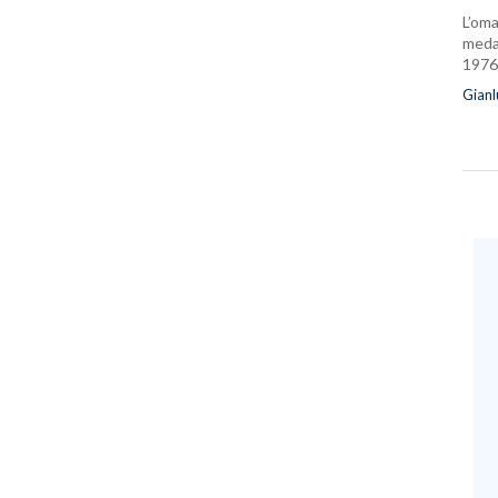
L’oma
medag
1976
Gianl