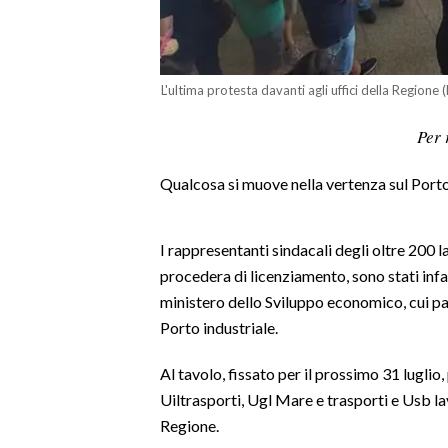
LAVORO
BANDI
L'ultima protesta davanti agli uffici della Region
SPORT IN SARDEGNA
Per 
SPORT
Qualcosa si muove nella vertenza sul Porto
RISULTATI E CLASSIFICHE
CALCIO
CALCIO REGIONALE
I rappresentanti sindacali degli oltre 200 la
procedera di licenziamento, sono stati infa
BASKET
ministero dello Sviluppo economico, cui pa
VOLLEY
Porto industriale.
MOTORI
TENNIS
Al tavolo, fissato per il prossimo 31 luglio, 
ALTRI SPORT
Uiltrasporti, Ugl Mare e trasporti e Usb la
Regione.
CULTURA