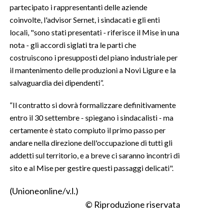
partecipato i rappresentanti delle aziende
coinvolte, l'advisor Sernet, i sindacati e gli enti
INFO AZIENDE
locali, "sono stati presentati - riferisce il Mise in una
ABBONATI
nota - gli accordi siglati tra le parti che
ANNUNCI
costruiscono i presupposti del piano industriale per
NECROLOGI
il mantenimento delle produzioni a Novi Ligure e la
PUBBLICITÀ
salvaguardia dei dipendenti”.
SPIAGGE
“Il contratto si dovrà formalizzare definitivamente
STORE
entro il 30 settembre - spiegano i sindacalisti - ma
certamente è stato compiuto il primo passo per
andare nella direzione dell'occupazione di tutti gli
addetti sul territorio, e a breve ci saranno incontri di
sito e al Mise per gestire questi passaggi delicati".
(Unioneonline/v.l.)
© Riproduzione riservata