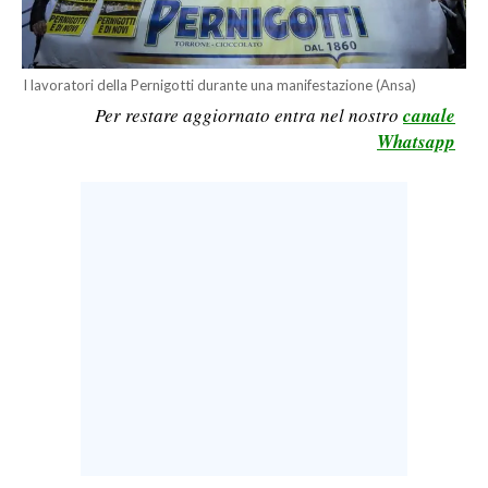
LAVORO
BANDI
I lavoratori della Pernigotti durante una manifestazione (Ansa)
Per restare aggiornato entra nel nostro
canale
SPORT IN SARDEGNA
Whatsapp
SPORT
RISULTATI E CLASSIFICHE
CALCIO
CALCIO REGIONALE
BASKET
VOLLEY
MOTORI
TENNIS
ALTRI SPORT
CULTURA