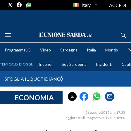
Italy
ACCEDI
METEO
ProgrammaUS
Video
Sardegna
Italia
Mondo
Po
COMUNI AL VOTO
Incendi
Sos Sardegna
Incidenti
Cagli
TEMI CALDI DI OGGI:
VIDEO
SFOGLIA IL QUOTIDIANO
FOTO
ECONOMIA
CRONACA SARDEGNA
CAGLIARI
06 agosto 2019 alle 17:58
PROVINCIA DI CAGLIARI
aggiornato il 06 agosto 2019 alle 18:00
SULCIS IGLESIENTE