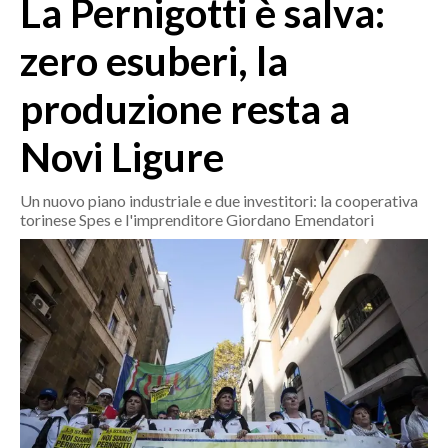
La Pernigotti è salva:
MEDIO CAMPIDANO
ORISTANO E PROVINCIA
zero esuberi, la
SASSARI E PROVINCIA
produzione resta a
GALLURA
NUORO E PROVINCIA
Novi Ligure
OGLIASTRA
AGENDA
Un nuovo piano industriale e due investitori: la cooperativa
torinese Spes e l'imprenditore Giordano Emendatori
CRONACA
ITALIA
MONDO
POLITICA
ECONOMIA
SERVIZI ALLE IMPRESE