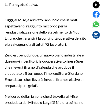
La Pernigotti è salva.
SPETTACOLI
Oggi, al Mise, è arrivato l’annuncio che in molti
GOSSIP
aspettavano: raggiunto l’accordo per la
reindustrializzazione dello stabilimento di Novi
SALUTE
Ligure, che garantirà la continuità operativa del sito
e la salvaguardia di tutti i 92 lavoratori.
SARDEGNA TURISMO
Zero esuberi, dunque, un nuovo piano industriale e
SARDI NEL MONDO
due nuovi investitori: la cooperativa torinese Spes,
NOTIZIE
che rileverà il ramo d'azienda che produce il
EVENTI
cioccolato e il torrone, e l'imprenditore Giordano
Emendatori che rileverà, invece, il ramo relativo ai
#CARAUNIONE
preparati per i gelati.
3 MINUTI CON
Nel corso della riunione che si è svolta al Mise,
presieduta dal Ministro Luigi Di Maio, a cui hanno
INSULARITÀ